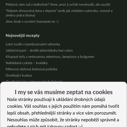
Přebývá vám nať z ředkviček? Víme, proč ji určitě nevyhodit, ale usušit!
“Nejsem zhroucená žena s depresí” aneb jak zvládám cukrovku, rozvod a
změnu práce (Ivana)
Jíme Jinak v novém! Seznamte se :-)
Nejnovější recepty
Letní nudle s bambusovými výhonky
Jablečné pyré – skvělé přesnídávky bez cukru
Křupavé tofu s restovanou zeleninou, žampiony a bulgurem
Nakládaná cuketa – kvašáky
Mrkvovo-dýňová krémová polévka
Osvěžující kuskus
Osvěžující čaj s citronovými bylinkami
Nepečený jablečný dort s rybízem
I my se vás musíme zeptat na cookies
Čokoládové muffiny s mangovým krémem
Naše stránky používají k ukládání drobných údajů
Meruňky a jablka v citrónovém želé
cookies. Váš souhlas s jejich použitím nám pomáhá tvořit
lepší obsah, přehlednější stránky a více vám porozumět.
Vybrané recepty
Nesouhlas může způsobit, že stránky nepoběží správně a
Špagetová dýně
nebudete z nich mít takovou radost :-)