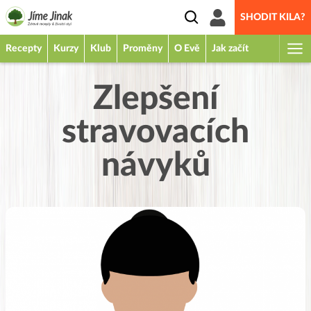
SHODIT KILA?
Recepty
Kurzy
Klub
Proměny
O Evě
Jak začít
Zlepšení
stravovacích
návyků