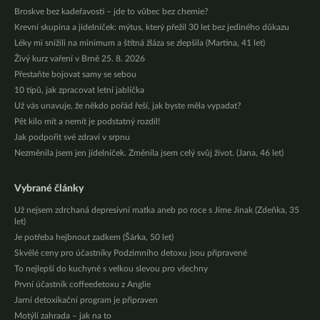
Broskve bez kadeřavosti – jde to vůbec bez chemie?
Krevní skupina a jídelníček: mýtus, který přežil 30 let bez jediného důkazu
Léky mi snížili na minimum a štítná žláza se zlepšila (Martina, 41 let)
Živý kurz vaření v Brně 25. 8. 2026
Přestaňte bojovat samy se sebou
10 tipů, jak zpracovat letní jablíčka
Už vás unavuje, že někdo pořád řeší, jak byste měla vypadat?
Pět kilo mít a nemít je podstatný rozdíl!
Jak podpořit své zdraví v srpnu
Nezměnila jsem jen jídelníček. Změnila jsem celý svůj život. (Jana, 46 let)
Vybrané články
Už nejsem zdrchaná depresivní matka aneb po roce s Jíme Jinak (Zdeňka, 35
let)
Je potřeba hejbnout zadkem (Šárka, 50 let)
Skvělé ceny pro účastníky Podzimního detoxu jsou připravené
To nejlepší do kuchyně s velkou slevou pro všechny
První účastník coffeedetoxu z Anglie
Jarní detoxikační program je připraven
Motýlí zahrada – jak na to