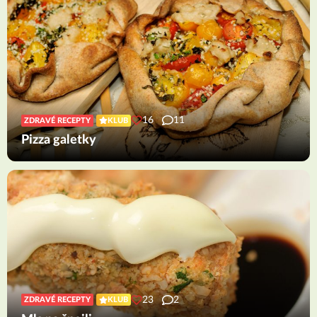
16
11
ZDRAVÉ RECEPTY
KLUB
Pizza galetky
23
2
ZDRAVÉ RECEPTY
KLUB