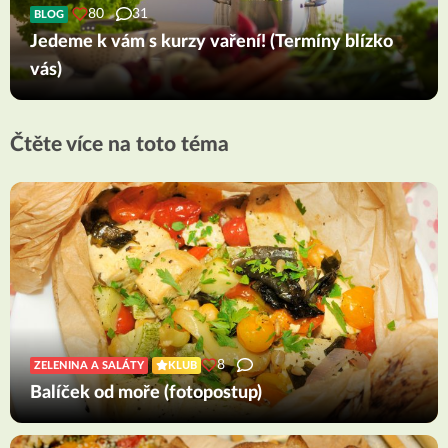
80
31
BLOG
Jedeme k vám s kurzy vaření! (Termíny blízko
vás)
Čtěte více na toto téma
8
ZELENINA A SALÁTY
KLUB
Balíček od moře (fotopostup)