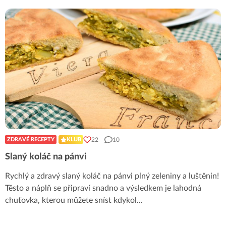
22
10
ZDRAVÉ RECEPTY
KLUB
Slaný koláč na pánvi
Rychlý a zdravý slaný koláč na pánvi plný zeleniny a luštěnin!
Těsto a náplň se připraví snadno a výsledkem je lahodná
chuťovka, kterou můžete sníst kdykol
...