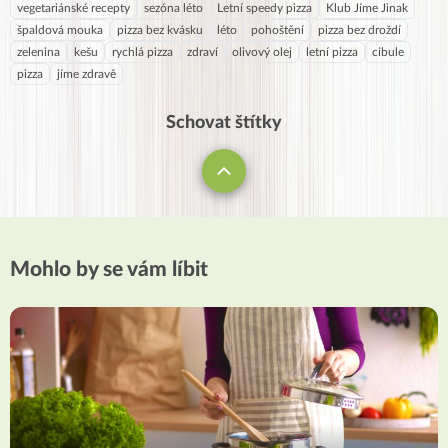
vegetariánské recepty
sezóna léto
Letní speedy pizza
Klub Jíme Jinak
špaldová mouka
pizza bez kvásku
léto
pohoštění
pizza bez droždí
zelenina
kešu
rychlá pizza
zdraví
olivový olej
letní pizza
cibule
pizza
jíme zdravě
Schovat štítky
Mohlo by se vám líbit