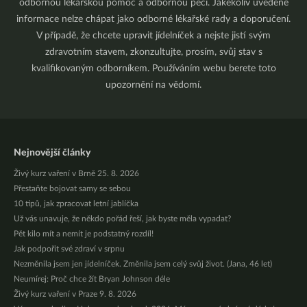
odbornou lékařskou pomoc a odbornou péči. Jakékoliv uvedené
informace nelze chápat jako odborné lékařské rady a doporučení.
V případě, že chcete upravit jídelníček a nejste jistí svým
zdravotním stavem, zkonzultujte, prosím, svůj stav s
kvalifikovaným odborníkem. Používáním webu berete toto
upozornění na vědomí.
Nejnovější články
Živý kurz vaření v Brně 25. 8. 2026
Přestaňte bojovat samy se sebou
10 tipů, jak zpracovat letní jablíčka
Už vás unavuje, že někdo pořád řeší, jak byste měla vypadat?
Pět kilo mít a nemít je podstatný rozdíl!
Jak podpořit své zdraví v srpnu
Nezměnila jsem jen jídelníček. Změnila jsem celý svůj život. (Jana, 46 let)
Neumírej: Proč chce žít Bryan Johnson déle
Živý kurz vaření v Praze 9. 8. 2026