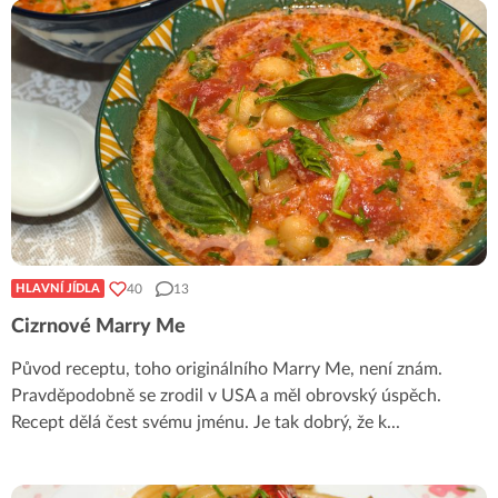
40
13
HLAVNÍ JÍDLA
Cizrnové Marry Me
Původ receptu, toho originálního Marry Me, není znám.
Pravděpodobně se zrodil v USA a měl obrovský úspěch.
Recept dělá čest svému jménu. Je tak dobrý, že k
...