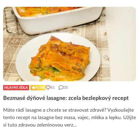
61
35
HLAVNÍ JÍDLA
KLUB
Bezmasé dýňové lasagne: zcela bezlepkový recept
Máte rádi lasagne a chcete se stravovat zdravě? Vyzkoušejte
tento recept na lasagne bez masa, vajec, mléka a lepku. Užijte
si tuto zdravou zeleninovou verz
...