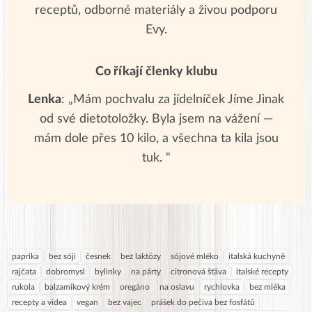
receptů, odborné materiály a živou podporu
Evy.
Co říkají členky klubu
Lenka
: „Mám pochvalu za jídelníček Jíme Jinak
od své dietotoložky. Byla jsem na vážení —
mám dole přes 10 kilo, a všechna ta kila jsou
tuk. "
paprika
bez sóji
česnek
bez laktózy
sójové mléko
italská kuchyně
rajčata
dobromysl
bylinky
na párty
citronová šťáva
italské recepty
rukola
balzamikový krém
oregáno
na oslavu
rychlovka
bez mléka
recepty a videa
vegan
bez vajec
prášek do pečiva bez fosfátů