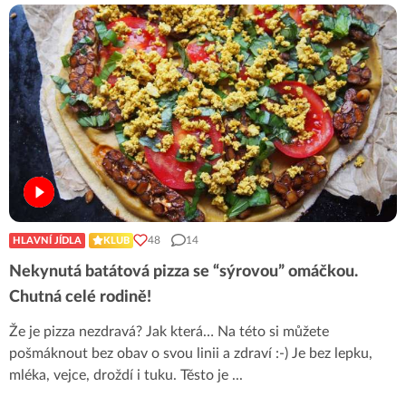
48
14
HLAVNÍ JÍDLA
KLUB
Nekynutá batátová pizza se “sýrovou” omáčkou.
Chutná celé rodině!
Že je pizza nezdravá? Jak která… Na této si můžete
pošmáknout bez obav o svou linii a zdraví :-) Je bez lepku,
mléka, vejce, droždí i tuku. Těsto je
...