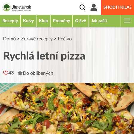
SHODIT KILA?
Recepty
Kurzy
Klub
Proměny
O Evě
Jak začít
Domů
>
Zdravé recepty
>
Pečivo
Rychlá letní pizza
43
Do oblíbených