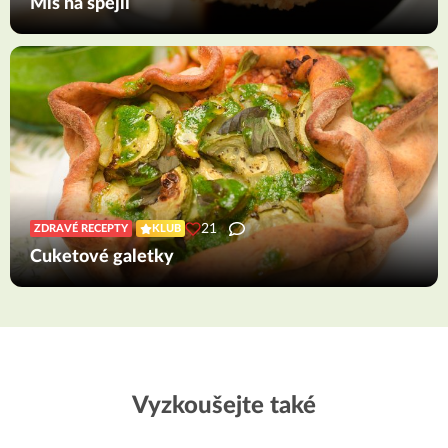
Mls na špejli
21
ZDRAVÉ RECEPTY
KLUB
Cuketové galetky
Vyzkoušejte také