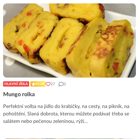
27
3
HLAVNÍ JÍDLA
KLUB
Mungo rolka
Perfektní volba na jídlo do krabičky, na cesty, na piknik, na
pohoštění. Slaná dobrota, kterou můžete podávat třeba se
salátem nebo pečenou zeleninou, rýží
...