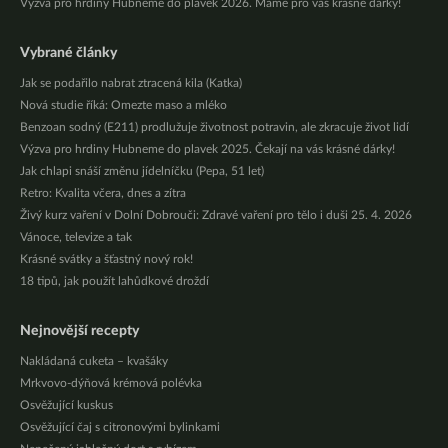
Výzva pro hrdiny Hubneme do plavek 2026. Máme pro vás krásné dárky!
Vybrané články
Jak se podařilo nabrat ztracená kila (Katka)
Nová studie říká: Omezte maso a mléko
Benzoan sodný (E211) prodlužuje životnost potravin, ale zkracuje život lidí
Výzva pro hrdiny Hubneme do plavek 2025. Čekají na vás krásné dárky!
Jak chlapi snáší změnu jídelníčku (Pepa, 51 let)
Retro: Kvalita včera, dnes a zítra
Živý kurz vaření v Dolní Dobrouči: Zdravé vaření pro tělo i duši 25. 4. 2026
Vánoce, televize a tak
Krásné svátky a šťastný nový rok!
18 tipů, jak použít lahůdkové droždí
Nejnovější recepty
Nakládaná cuketa – kvašáky
Mrkvovo-dýňová krémová polévka
Osvěžující kuskus
Osvěžující čaj s citronovými bylinkami