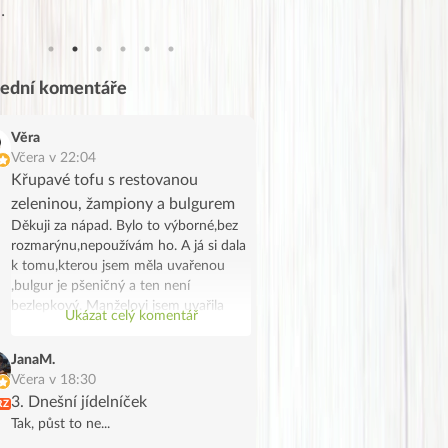
…
posuzovat…
lední komentáře
Věra
Včera v 22:04
Křupavé tofu s restovanou
zeleninou, žampiony a bulgurem
Děkuji za nápad. Bylo to výborné,bez
rozmarýnu,nepoužívám ho. A já si dala
k tomu,kterou jsem měla uvařenou
,bulgur je pšeničný a ten není
bezlepkový. Manželovi jsem uvařila
Ukázat celý komentář
bramborové noky .Bylo to chutné a
syté jídlo,já jsem potřebovala
JanaM.
spotřebovat žampiony a tak se stalo.
Včera v 18:30
Děkuji, manžel na tofu říkal že vypadá
3. Dnešní jídelníček
RZ
jak škvarky,měla jsem marinované a
Tak, půst to ne...
ochutila jsem ho trochu Tamaris.