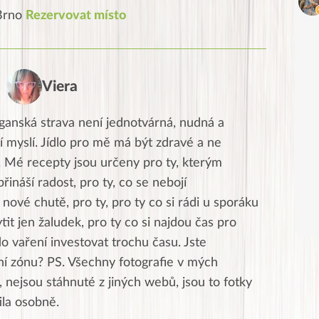
 Brno
Rezervovat místo
Viera
ganská strava není jednotvárná, nudná a
í myslí. Jídlo pro mě má být zdravé a ne
. Mé recepty jsou určeny pro ty, kterým
přináší radost, pro ty, co se nebojí
nové chutě, pro ty, pro ty co si rádi u sporáku
ytit jen žaludek, pro ty co si najdou čas pro
do vaření investovat trochu času. Jste
tní zónu? PS. Všechny fotografie v mých
 nejsou stáhnuté z jiných webů, jsou to fotky
tila osobně.