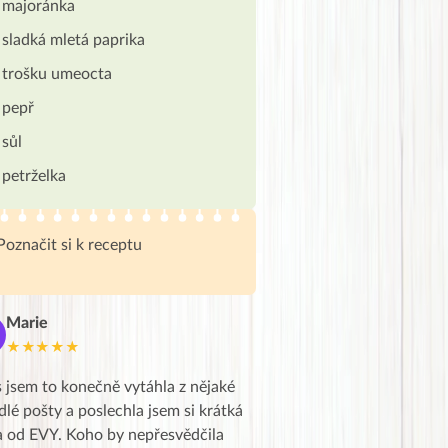
majoránka
sladká mletá paprika
trošku umeocta
pepř
sůl
petrželka
Poznačit si k receptu
Marie
Deborka
D
★★★★★
★★★★★
 jsem to konečně vytáhla z nějaké
Líbí se mi jasnost vašich in
dlé pošty a poslechla jsem si krátká
zkušenosti vaše i ostatních
a od EVY. Koho by nepřesvědčila
začátku ,po třech dnech je 