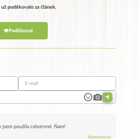
í už poděkovalo za článek.
Poděkovat
y jsem použila celozrnné. Ňam!
Komentovat