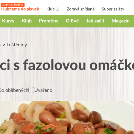
Hubneme do plavek
Klub JJ
Zdravá snídaně
Super saláty
Kurzy
Klub
Proměny
O Evě
Jak začít
Magazín
a
>
Luštěniny
ici s fazolovou omáč
Do oblíbených
Uvařeno