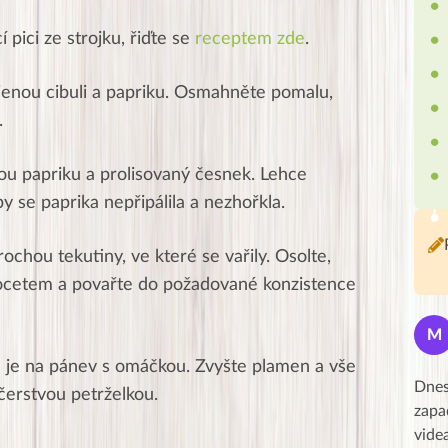
pici ze strojku, řiďte se
receptem zde
.
ájenou cibuli a papriku. Osmahněte pomalu,
.
kou papriku a prolisovaný česnek. Lehce
y se paprika nepřipálila a nezhořkla.
trochou tekutiny, ve které se vařily. Osolte,
cetem a povařte do požadované konzistence
Petra
P
M
★★★★★
te je na pánev s omáčkou. Zvyšte plamen a vše
 krásný pátek,
Za 14 dní jsou dole 2 kg, obvod v pase a
Dnes
čerstvou petrželkou.
ní, obdiv a
přes boky &#8211; 5 cm. Cítím se dobře.
zapa
i Peťa a Gábi!! 👏
Kurz je výborně zpracovaný,
vide