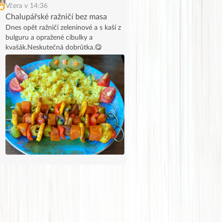
Včera v 14:36
Chalupářské ražničí bez masa
Dnes opět ražniči zeleninové a s kaší z
bulguru a opražené cibulky a
kvašák.Neskutečná dobrůtka.😋