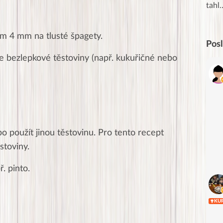
srozumiteln…
tahl
cem 4 mm na tlusté špagety.
Pos
e bezlepkové těstoviny (např. kukuřičné nebo
o použít jinou těstovinu. Pro tento recept
stoviny.
. pinto.
KU