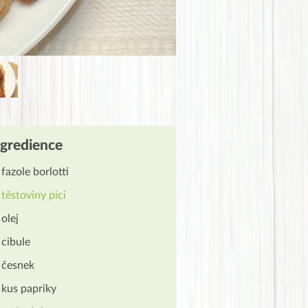
ngredience
fazole borlotti
těstoviny pici
olej
cibule
česnek
kus papriky