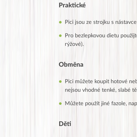
Posílá…
Praktické
Pici jsou ze strojku s nástav
Pro bezlepkovou dietu použijt
rýžové).
Obměna
Pici můžete koupit hotové neb
nejsou vhodné tenké, slabé tě
Můžete použít jiné fazole, např
Děti