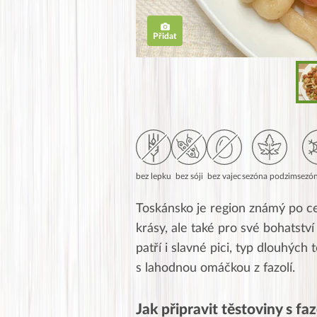
Přidat
bez lepku
bez sóji
bez vajec
sezóna podzim
sezó
Toskánsko je region známý po c
krásy, ale také pro své bohatství
patří i slavné pici, typ dlouhýc
s lahodnou omáčkou z fazolí.
Jak připravit těstoviny s 