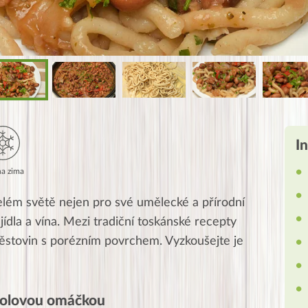
I
na zima
elém světě nejen pro své umělecké a přírodní
 jídla a vína. Mezi tradiční toskánské recepty
h těstovin s porézním povrchem. Vyzkoušejte je
fazolovou omáčkou