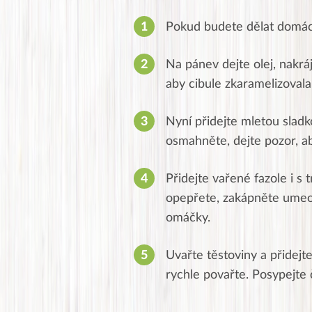
Pokud budete dělat domácí 
Na pánev dejte olej, nakr
aby cibule zkaramelizovala
Nyní přidejte mletou slad
osmahněte, dejte pozor, ab
Přidejte vařené fazole i s 
opepřete, zakápněte umeo
omáčky.
Jana
J
★★★★★
Uvařte těstoviny a přidej
Moc Vám všem děkuji za
rychle povařte. Posypejte 
obzvlášť velké poděková
uznání pro hlavní dvojic