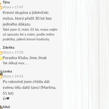
Týna
Včera v 17:47
Krevní skupina a jídelníček:
mýtus, který přežil 30 let bez
jediného důkazu
Také jsem 0, mám 55 let, maso nejím
už spoustu let a mám, podle mého
praktika, pěkné krevní hodnoty.
Zdeňka
Včera v 17:03
Poradna Klubu Jíme Jinak
UB
Tak děkuji moc ...
Lenka
Včera v 14:41
Po rakovině jsem chtěla dát
svému tělu další šanci (Martina,
51 let)
👍❤️
liduš