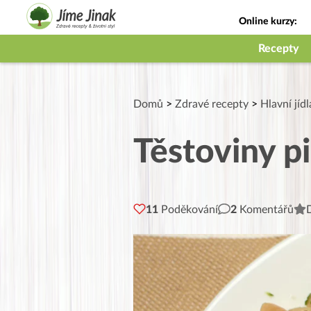
Online kurzy:
Jak na babičky
Recepty
Domů
>
Zdravé recepty
>
Hlavní jídl
Těstoviny p
11
Poděkování
2
Komentářů