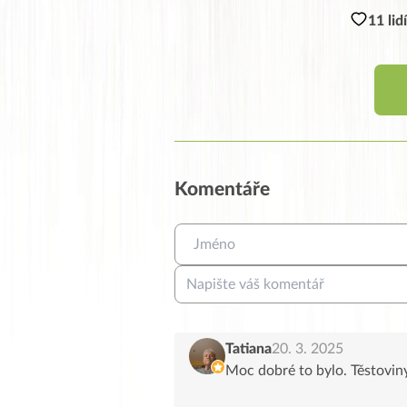
11 lid
Komentáře
Tatiana
20. 3. 2025
Moc dobré to bylo. Těstovin