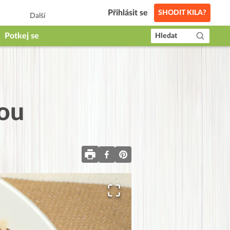
Přihlásit se
SHODIT KILA?
Další
Potkej se
Hledat
kou