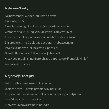
Vybrané články
Nejbezpečnější vánoční cukroví na světě
Hubnutí po 55
Důležitost omega 3 a 6 mastných kyselin ve stravě
Ozdobte si talíř: 10 jedlých, krásných i zdravých květů
Co se děje s tělem po nalakování nehtů? Budete v šoku!
5 ingrediencí, které dělá váš deodorant nebezpečným
Psychická únava a její nejčastější příznaky
Bolest těla a únava: 5 tipů, jak se jich zbavit
A pak že Jíme Jinak není pro chlapy a sportovce (František, 44 let)
Jak naše děti jí jinak
Nejnovější recepty
Letní nudle s bambusovými výhonky
Jablečné pyré – skvělé přesnídávky bez cukru
Křupavé tofu s restovanou zeleninou, žampiony a bulgurem
Nakládaná cuketa – kvašáky
Mrkvovo-dýňová krémová polévka