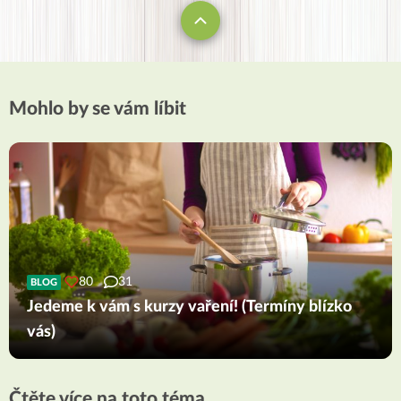
Mohlo by se vám líbit
80
31
BLOG
Jedeme k vám s kurzy vaření! (Termíny blízko
vás)
Čtěte více na toto téma