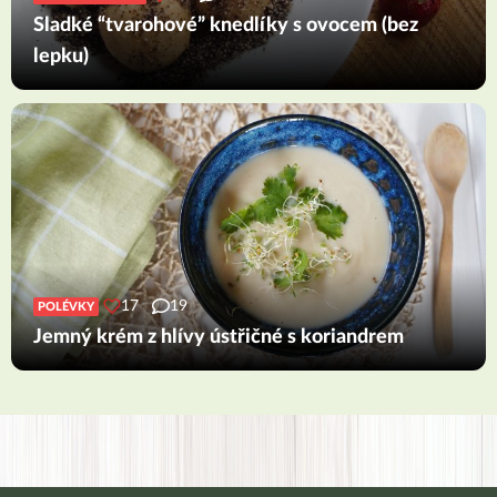
Sladké “tvarohové” knedlíky s ovocem (bez
lepku)
17
19
POLÉVKY
Jemný krém z hlívy ústřičné s koriandrem