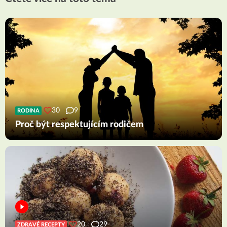
30
9
RODINA
Proč být respektujícím rodičem
20
29
ZDRAVÉ RECEPTY