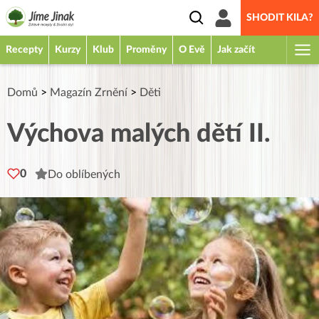
SHODIT KILA?
Recepty
Kurzy
Klub
Proměny
O Evě
Jak začít
Domů
>
Magazín Zrnění
>
Děti
Výchova malých dětí II.
0
Do oblíbených