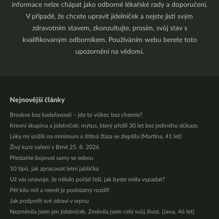
informace nelze chápat jako odborné lékařské rady a doporučení.
V případě, že chcete upravit jídelníček a nejste jistí svým
zdravotním stavem, zkonzultujte, prosím, svůj stav s
kvalifikovaným odborníkem. Používáním webu berete toto
upozornění na vědomí.
Nejnovější články
Broskve bez kadeřavosti – jde to vůbec bez chemie?
Krevní skupina a jídelníček: mýtus, který přežil 30 let bez jediného důkazu
Léky mi snížili na minimum a štítná žláza se zlepšila (Martina, 41 let)
Živý kurz vaření v Brně 25. 8. 2026
Přestaňte bojovat samy se sebou
10 tipů, jak zpracovat letní jablíčka
Už vás unavuje, že někdo pořád řeší, jak byste měla vypadat?
Pět kilo mít a nemít je podstatný rozdíl!
Jak podpořit své zdraví v srpnu
Nezměnila jsem jen jídelníček. Změnila jsem celý svůj život. (Jana, 46 let)