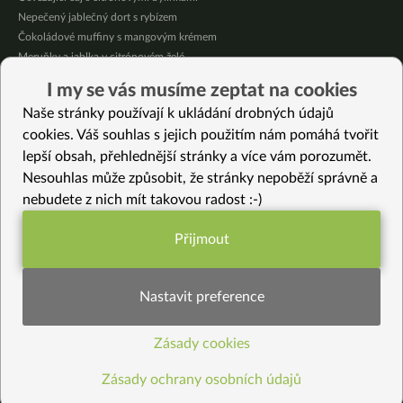
Nepečený jablečný dort s rybízem
Čokoládové muffiny s mangovým krémem
Meruňky a jablka v citrónovém želé
Krémová zeleninová polévka s koprem a vločkami
I my se vás musíme zeptat na cookies
Celozrnná rýže basmati se zeleninou
Naše stránky používají k ukládání drobných údajů
Citrónové muffiny s borůvkovým krémem
cookies. Váš souhlas s jejich použitím nám pomáhá tvořit
lepší obsah, přehlednější stránky a více vám porozumět.
Vybrané recepty
Nesouhlas může způsobit, že stránky nepoběží správně a
Ořechové košíčky s krémem
nebudete z nich mít takovou radost :-)
Mandlové kurkuma latte s vanilkou
Kořeněné pickles jablko-zelí-zázvor
Přijmout
Pikantní adzuki směs
Funkční nastavení potřebujeme (vždy
Letní tan tan ramen
aktivní)
Bylinkové tofu
Nastavit preference
Špagety s dary moře a země
Batátové halušky s “bryndzou” a vypraženou “slaninou”
Zásady cookies
Statistiky pro lepší obsah
Polévka s česnekovými výhonky
Lahodná zimní zelenina
Zásady ochrany osobních údajů