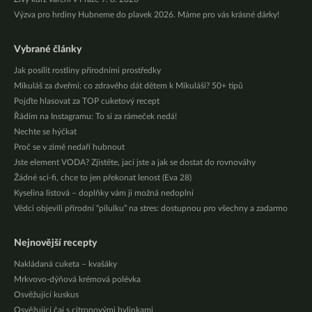
Výzva pro hrdiny Hubneme do plavek 2026. Máme pro vás krásné dárky!
Vybrané články
Jak posílit rostliny přírodními prostředky
Mikuláš za dveřmi: co zdravého dát dětem k Mikuláši? 50+ tipů
Pojďte hlasovat za TOP cuketový recept
Řádím na Instagramu: To si za rámeček nedá!
Nechte se hýčkat
Proč se v zimě nedaří hubnout
Jste element VODA? Zjistěte, jací jste a jak se dostat do rovnováhy
Žádné sci-fi, chce to jen překonat lenost (Eva 28)
Kyselina listová – doplňky vám ji možná nedoplní
Vědci objevili přírodní “pilulku” na stres: dostupnou pro všechny a zadarmo
Nejnovější recepty
Nakládaná cuketa – kvašáky
Mrkvovo-dýňová krémová polévka
Osvěžující kuskus
Osvěžující čaj s citronovými bylinkami