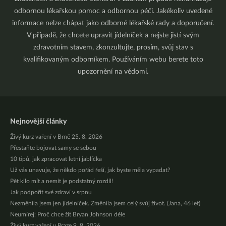
odbornou lékařskou pomoc a odbornou péči. Jakékoliv uvedené
informace nelze chápat jako odborné lékařské rady a doporučení.
V případě, že chcete upravit jídelníček a nejste jistí svým
zdravotním stavem, zkonzultujte, prosím, svůj stav s
kvalifikovaným odborníkem. Používáním webu berete toto
upozornění na vědomí.
Nejnovější články
Živý kurz vaření v Brně 25. 8. 2026
Přestaňte bojovat samy se sebou
10 tipů, jak zpracovat letní jablíčka
Už vás unavuje, že někdo pořád řeší, jak byste měla vypadat?
Pět kilo mít a nemít je podstatný rozdíl!
Jak podpořit své zdraví v srpnu
Nezměnila jsem jen jídelníček. Změnila jsem celý svůj život. (Jana, 46 let)
Neumírej: Proč chce žít Bryan Johnson déle
Živý kurz vaření v Praze 9. 8. 2026