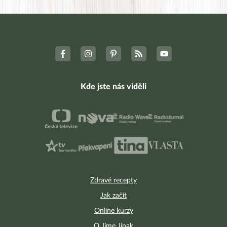
Jak jíst s partnerem a rodinou
132
Facebook pro Jarní očistu
32
Kde jste nás viděli
Zdravé recepty
Jak začít
Online kurzy
O Jíme Jinak