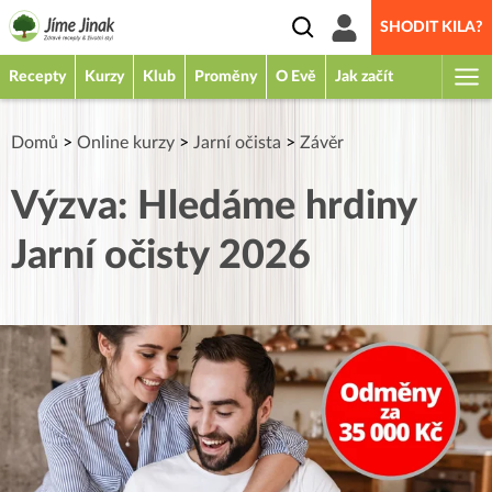
SHODIT KILA?
Recepty
Kurzy
Klub
Proměny
O Evě
Jak začít
Domů
>
Online kurzy
>
Jarní očista
>
Závěr
Výzva: Hledáme hrdiny
Jarní očisty 2026