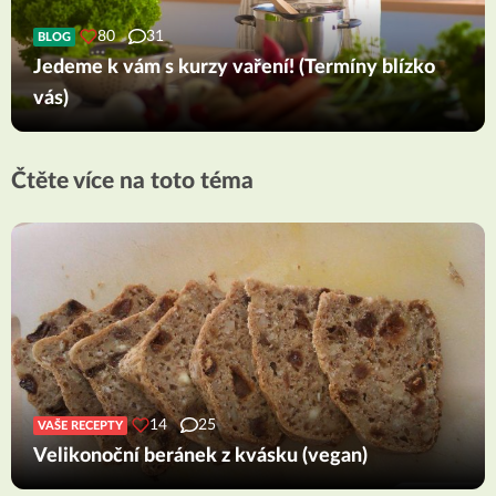
80
31
BLOG
Jedeme k vám s kurzy vaření! (Termíny blízko
vás)
Čtěte více na toto téma
14
25
VAŠE RECEPTY
Velikonoční beránek z kvásku (vegan)