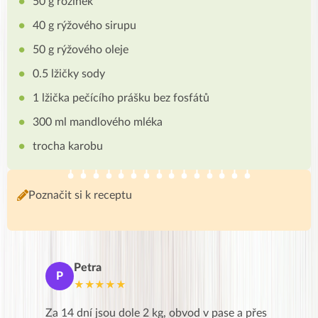
50 g rozinek
40 g rýžového sirupu
50 g rýžového oleje
0.5 lžičky sody
1 lžička pečícího prášku bez fosfátů
300 ml mandlového mléka
trocha karobu
Poznačit si k receptu
Petra
Ma
P
M
★★★★★
★
k,
Za 14 dní jsou dole 2 kg, obvod v pase a přes
Dnes jse