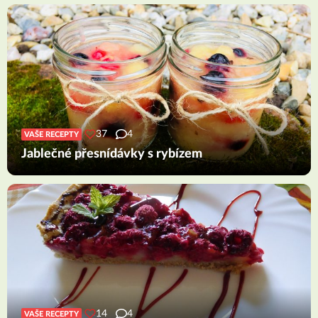
37
4
VAŠE RECEPTY
Jablečné přesnídávky s rybízem
14
4
VAŠE RECEPTY