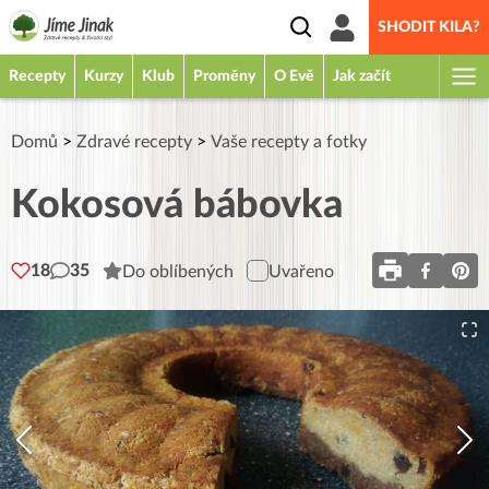
SHODIT KILA?
Recepty
Kurzy
Klub
Proměny
O Evě
Jak začít
Domů
>
Zdravé recepty
>
Vaše recepty a fotky
Kokosová bábovka
18
35
Do oblíbených
Uvařeno