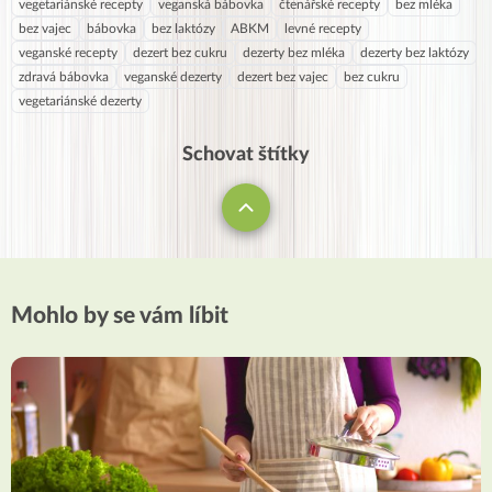
vegetariánské recepty
veganská bábovka
čtenářské recepty
bez mléka
bez vajec
bábovka
bez laktózy
ABKM
levné recepty
veganské recepty
dezert bez cukru
dezerty bez mléka
dezerty bez laktózy
zdravá bábovka
veganské dezerty
dezert bez vajec
bez cukru
vegetariánské dezerty
Schovat štítky
Mohlo by se vám líbit