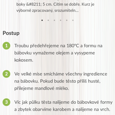
znání pro
boky &#8211; 5 cm. Cítím se dobře. Kurz je
zapadlé p
…
výborně zpracovaný, srozumiteln…
od EVY. 
Postup
Troubu předehřejeme na 180°C a formu na
bábovku vymažeme olejem a vysypeme
kokosem.
Ve velké míse smícháme všechny ingredience
na bábovku. Pokud bude těsto příliš husté,
přilejeme mandlové mléko.
Víc jak půlku těsta nalijeme do bábovkové formy
a zbytek obarvíme karobem a nalijeme na vrch.