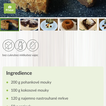
Přidat
bez cukru
bez mléka
bez vajec
Ingredience
200 g pohankové mouky
100 g kokosové mouky
120 g najemno nastrouhané mrkve