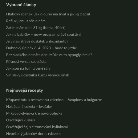
Vybrané články
Hluboký spánek: Jak dlouho má trvat a jak jej zlepšit
Reflux jícnu a vše o něm
Zatím mám dole 31 kg (Katka, 40 let)
Jak na babičky – nový program právě spuštěn!
Je v naší stravě dostatek antioxidantů?
Dubnový úplněk 6. 4. 2023 – bude to jízda!
Bez sladkého nemáte den: Může za to hypoglykémie?
Přísnost versus sebeláska
Jak jsou na tom tavené sýry
Síň slávy účastníků kurzu Vánoce Jinak
Nejnovější recepty
Křupavé tofu s restovanou zeleninou, žampiony a bulgurem
Nakládaná cuketa – kvašáky
Mrkvovo-dýňová krémová polévka
Osvěžující kuskus
Osvěžující čaj s citronovými bylinkami
Nepečený jablečný dort s rybízem