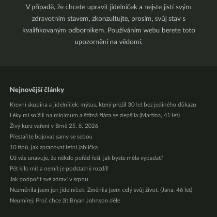
V případě, že chcete upravit jídelníček a nejste jistí svým
zdravotním stavem, zkonzultujte, prosím, svůj stav s
kvalifikovaným odborníkem. Používáním webu berete toto
upozornění na vědomí.
Nejnovější články
Krevní skupina a jídelníček: mýtus, který přežil 30 let bez jediného důkazu
Léky mi snížili na minimum a štítná žláza se zlepšila (Martina, 41 let)
Živý kurz vaření v Brně 25. 8. 2026
Přestaňte bojovat samy se sebou
10 tipů, jak zpracovat letní jablíčka
Už vás unavuje, že někdo pořád řeší, jak byste měla vypadat?
Pět kilo mít a nemít je podstatný rozdíl!
Jak podpořit své zdraví v srpnu
Nezměnila jsem jen jídelníček. Změnila jsem celý svůj život. (Jana, 46 let)
Neumírej: Proč chce žít Bryan Johnson déle