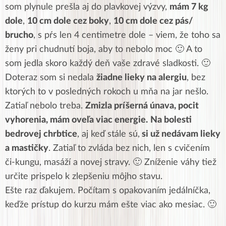
som plynule prešla aj do plavkovej výzvy,
mám 7 kg
dole
,
10 cm dole cez boky
,
10 cm dole cez pás/
brucho
, s pŕs len 4 centimetre dole – viem, že toho sa
ženy pri chudnutí boja, aby to nebolo moc 🙂 A to
som jedla skoro každý deň vaše zdravé sladkosti. 🙂
Doteraz som si nedala
žiadne lieky na alergiu
, bez
ktorých to v posledných rokoch u mňa na jar nešlo.
Zatiaľ nebolo treba.
Zmizla príšerná únava, pocit
vyhorenia, mám oveľa viac energie.
Na bolesti
bedrovej chrbtice
, aj keď stále sú,
si už nedávam lieky
a mastičky
. Zatiaľ to zvláda bez nich, len s cvičením
či-kungu, masáží a novej stravy. 🙂 Zníženie váhy tiež
určite prispelo k zlepšeniu môjho stavu.
Ešte raz ďakujem. Počítam s opakovaním jedálníčka,
keďže prístup do kurzu mám ešte viac ako mesiac. 🙂