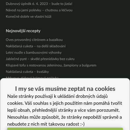
Dubnový úplněk 6. 4. 2023 – bude to jízda!
Návod na jarní polévku – chutnou a léčivou
Konečně dobře ve vlastní kůži
Nejnovější recepty
Oves provoněný citrónem a bazalkou
Nakládaná cuketa – na delší skladování
Letní nudle s bambusovými výhonky
Jablečné pyré – skvělé přesnídávky bez cukru
Křupavé tofu s restovanou zeleninou, žampiony a bulgurem
Nakládaná cuketa – kvašáky
Mrkvovo-dýňová krémová polévka
Osvěžující kuskus
I my se vás musíme zeptat na cookies
Osvěžující čaj s citronovými bylinkami
Naše stránky používají k ukládání drobných údajů
Nepečený jablečný dort s rybízem
cookies. Váš souhlas s jejich použitím nám pomáhá tvořit
lepší obsah, přehlednější stránky a více vám porozumět.
Vybrané recepty
Nesouhlas může způsobit, že stránky nepoběží správně a
Bezlepkový krémový dortík s ovocem
nebudete z nich mít takovou radost :-)
Kovbojské fazole s rýží