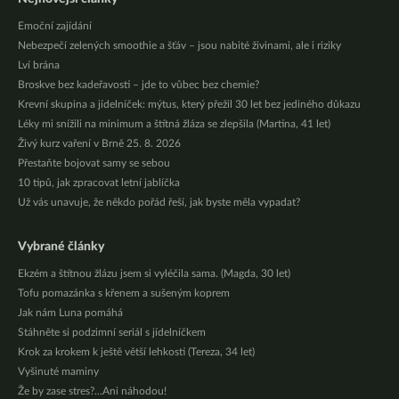
Emoční zajídání
Nebezpečí zelených smoothie a šťáv – jsou nabité živinami, ale i riziky
Lví brána
Broskve bez kadeřavosti – jde to vůbec bez chemie?
Krevní skupina a jídelníček: mýtus, který přežil 30 let bez jediného důkazu
Léky mi snížili na minimum a štítná žláza se zlepšila (Martina, 41 let)
Živý kurz vaření v Brně 25. 8. 2026
Přestaňte bojovat samy se sebou
10 tipů, jak zpracovat letní jablíčka
Už vás unavuje, že někdo pořád řeší, jak byste měla vypadat?
Vybrané články
Ekzém a štítnou žlázu jsem si vyléčila sama. (Magda, 30 let)
Tofu pomazánka s křenem a sušeným koprem
Jak nám Luna pomáhá
Stáhněte si podzimní seriál s jídelníčkem
Krok za krokem k ještě větší lehkosti (Tereza, 34 let)
Vyšinuté maminy
Že by zase stres?…Ani náhodou!