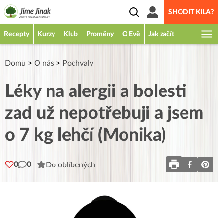
SHODIT KILA?
Recepty
Kurzy
Klub
Proměny
O Evě
Jak začít
Domů
>
O nás
>
Pochvaly
Léky na alergii a bolesti
zad už nepotřebuji a jsem
o 7 kg lehčí (Monika)
0
0
Do oblíbených