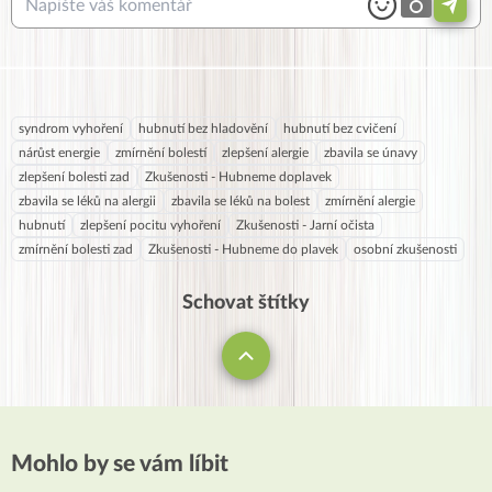
syndrom vyhoření
hubnutí bez hladovění
hubnutí bez cvičení
nárůst energie
zmírnění bolestí
zlepšení alergie
zbavila se únavy
zlepšení bolesti zad
Zkušenosti - Hubneme doplavek
zbavila se léků na alergii
zbavila se léků na bolest
zmírnění alergie
hubnutí
zlepšení pocitu vyhoření
Zkušenosti - Jarní očista
zmírnění bolesti zad
Zkušenosti - Hubneme do plavek
osobní zkušenosti
Schovat štítky
Mohlo by se vám líbit