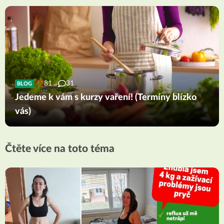
81
31
BLOG
Jedeme k vám s kurzy vaření! (Termíny blízko
vás)
Čtěte více na toto téma