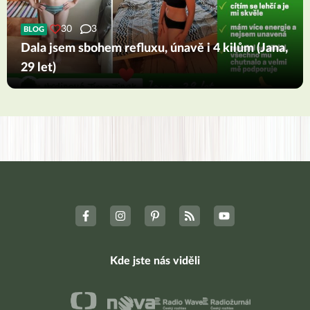
30
3
BLOG
Dala jsem sbohem refluxu, únavě i 4 kilům (Jana,
29 let)
Kde jste nás viděli