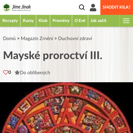
SHODIT KILA?
Recepty
Kurzy
Klub
Proměny
O Evě
Jak začít
Domů
>
Magazín Zrnění
>
Duchovní zdraví
Mayské proroctví III.
0
Do oblíbených