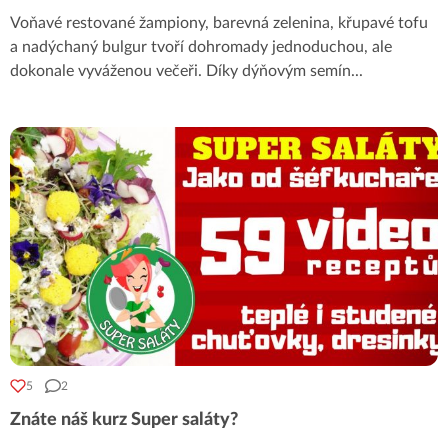
Voňavé restované žampiony, barevná zelenina, křupavé tofu
a nadýchaný bulgur tvoří dohromady jednoduchou, ale
dokonale vyváženou večeři. Díky dýňovým semín
...
5
2
Znáte náš kurz Super saláty?