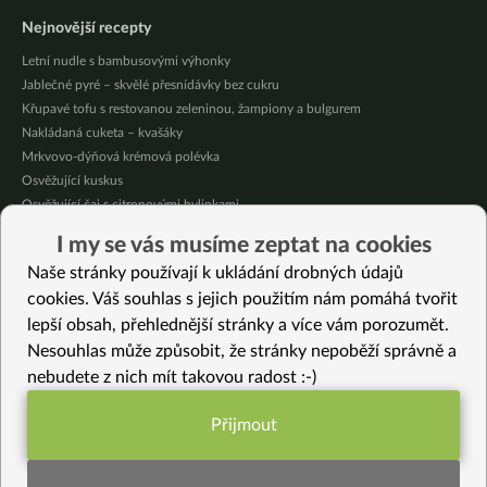
Nejnovější recepty
Letní nudle s bambusovými výhonky
Jablečné pyré – skvělé přesnídávky bez cukru
Křupavé tofu s restovanou zeleninou, žampiony a bulgurem
Nakládaná cuketa – kvašáky
Mrkvovo-dýňová krémová polévka
Osvěžující kuskus
Osvěžující čaj s citronovými bylinkami
Nepečený jablečný dort s rybízem
I my se vás musíme zeptat na cookies
Čokoládové muffiny s mangovým krémem
Naše stránky používají k ukládání drobných údajů
Meruňky a jablka v citrónovém želé
cookies. Váš souhlas s jejich použitím nám pomáhá tvořit
lepší obsah, přehlednější stránky a více vám porozumět.
Vybrané recepty
Nesouhlas může způsobit, že stránky nepoběží správně a
Středomořské pyramidy
nebudete z nich mít takovou radost :-)
Plněné tortilly pomazánkou z červené čočky
Dýňová smaženice
Přijmout
Tzatziki
Funkční nastavení potřebujeme (vždy
Jak udělat domácí kvašenou zeleninu se solí (pickles ze zelí a mrkve)
aktivní)
Dýňový parmazán (vegan)