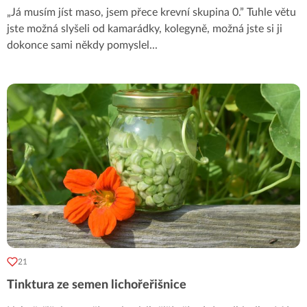
„Já musím jíst maso, jsem přece krevní skupina 0.” Tuhle větu
jste možná slyšeli od kamarádky, kolegyně, možná jste si ji
dokonce sami někdy pomyslel
...
21
Tinktura ze semen lichořeřišnice