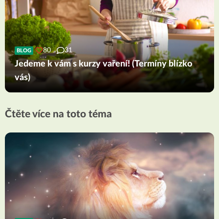
80
31
BLOG
Jedeme k vám s kurzy vaření! (Termíny blízko
vás)
Čtěte více na toto téma