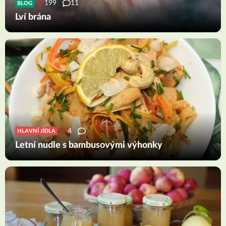
199
11
BLOG
Lví brána
4
HLAVNÍ JÍDLA
Letní nudle s bambusovými výhonky