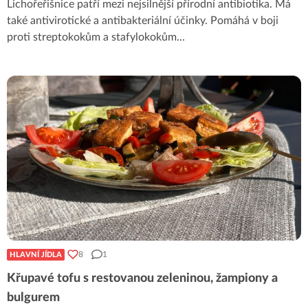
Lichořeřišnice patří mezi nejsilnější přírodní antibiotika. Má
také antivirotické a antibakteriální účinky. Pomáhá v boji
proti streptokokům a stafylokokům
...
8
1
HLAVNÍ JÍDLA
Křupavé tofu s restovanou zeleninou, žampiony a
bulgurem