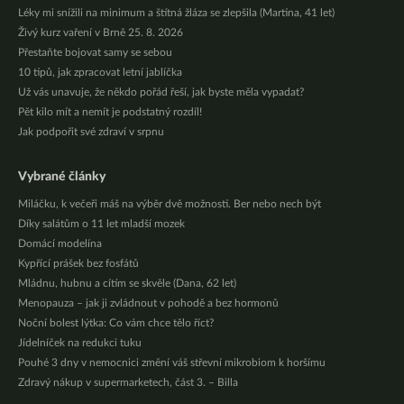
Léky mi snížili na minimum a štítná žláza se zlepšila (Martina, 41 let)
Živý kurz vaření v Brně 25. 8. 2026
Přestaňte bojovat samy se sebou
10 tipů, jak zpracovat letní jablíčka
Už vás unavuje, že někdo pořád řeší, jak byste měla vypadat?
Pět kilo mít a nemít je podstatný rozdíl!
Jak podpořit své zdraví v srpnu
Vybrané články
Miláčku, k večeři máš na výběr dvě možnosti. Ber nebo nech být
Díky salátům o 11 let mladší mozek
Domácí modelína
Kypřící prášek bez fosfátů
Mládnu, hubnu a cítím se skvěle (Dana, 62 let)
Menopauza – jak ji zvládnout v pohodě a bez hormonů
Noční bolest lýtka: Co vám chce tělo říct?
Jídelníček na redukci tuku
Pouhé 3 dny v nemocnici změní váš střevní mikrobiom k horšímu
Zdravý nákup v supermarketech, část 3. – Billa