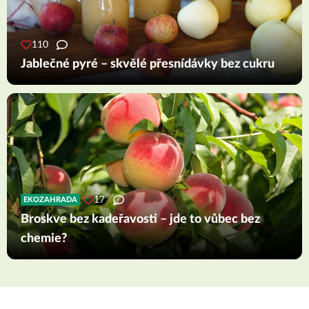
110
Jablečné pyré – skvělé přesnídávky bez cukru
17
EKOZAHRADA
Broskve bez kadeřavosti – jde to vůbec bez
chemie?