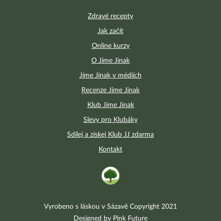
Zdravé recepty
Jak začít
Online kurzy
O Jíme Jinak
Jíme Jinak v médiích
Recenze Jíme Jinak
Klub Jíme Jinak
Slevy pro Klubáky
Sdílej a získej Klub JJ zdarma
Kontakt
Vyrobeno s láskou v Sázavě Copyright 2021
Designed by Pink Future