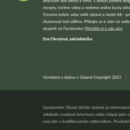
abychom byli zdraví a štíhlí. S láskou píšeme blo
recepty, točíme videa a vedeme online kurzy zdra
Chceme kolem sebe vidět zdravé a hezké lidi - pr
zkušenosti teď sdílíme. Přidejte se k nám na we
skupině na Facebooku!
Přečtěte si o nás více
Eva Cikrytová, zakladatelka
Vyrobeno s láskou v Sázavě Copyright 2021
Upozornění: Obsah těchto stránek je informativ
Jakékoliv uvedené informace nelze chápat jako odb
svůj stav s kvalifikovaným odborníkem. Používá