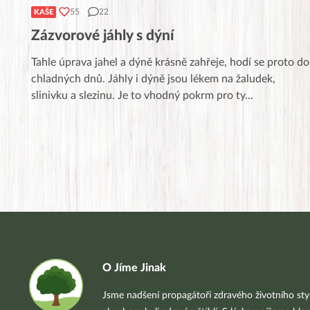
55
22
KAŠE
Zázvorové jáhly s dýní
Tahle úprava jahel a dýně krásně zahřeje, hodí se proto do
chladných dnů. Jáhly i dýně jsou lékem na žaludek,
slinivku a slezinu. Je to vhodný pokrm pro ty
...
O Jíme Jinak
Jsme nadšení propagátoři zdravého životního styl