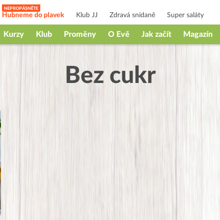
Hubneme do plavek
Klub JJ
Zdravá snídaně
Super saláty
Kurzy
Klub
Proměny
O Evě
Jak začít
Magazín
Bez cukr