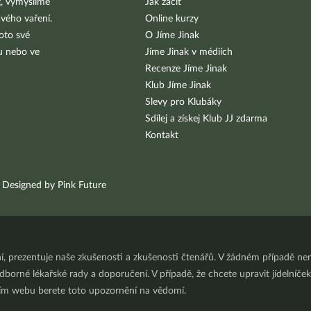
g, vymýšlíme
Jak začít
vého vaření.
Online kurzy
oto své
O Jíme Jinak
bu nebo ve
Jíme Jinak v médiích
Recenze Jíme Jinak
Klub Jíme Jinak
Slevy pro Klubáky
Sdílej a získej Klub JJ zdarma
Kontakt
Designed by Pink Future
ní, prezentuje naše zkušenosti a zkušenosti čtenářů. V žádném případě 
orné lékařské rady a doporučení. V případě, že chcete upravit jídelníček 
ním webu berete toto upozornění na vědomí.