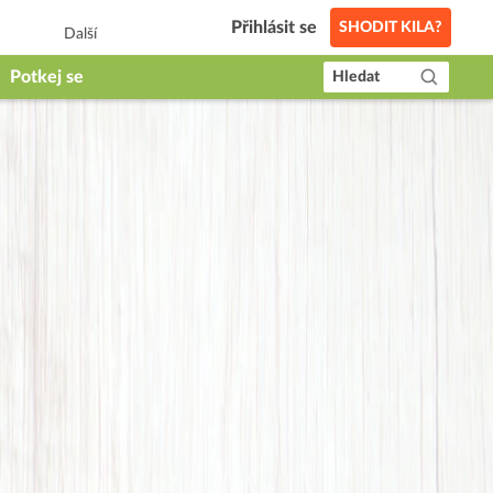
Přihlásit se
SHODIT KILA?
Další
Potkej se
Hledat