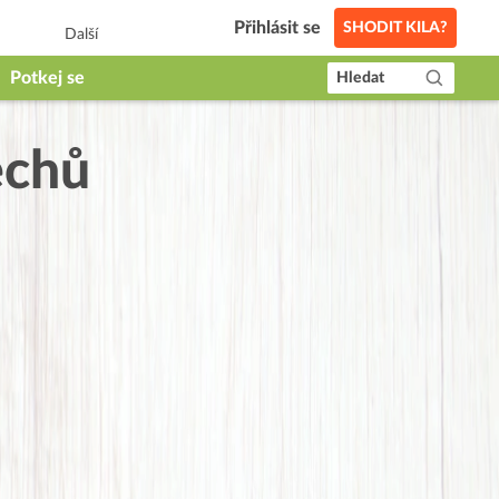
Přihlásit se
SHODIT KILA?
Další
Potkej se
Hledat
echů