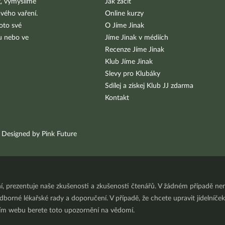
g, vymýšlíme
Jak začít
vého vaření.
Online kurzy
oto své
O Jíme Jinak
bu nebo ve
Jíme Jinak v médiích
Recenze Jíme Jinak
Klub Jíme Jinak
Slevy pro Klubáky
Sdílej a získej Klub JJ zdarma
Kontakt
Designed by Pink Future
ní, prezentuje naše zkušenosti a zkušenosti čtenářů. V žádném případě 
orné lékařské rady a doporučení. V případě, že chcete upravit jídelníček 
ním webu berete toto upozornění na vědomí.