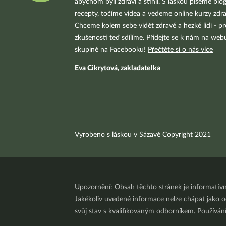
abychom byli zdraví a štíhlí. S láskou píšeme blo
recepty, točíme videa a vedeme online kurzy zdra
Chceme kolem sebe vidět zdravé a hezké lidi - pr
zkušenosti teď sdílíme. Přidejte se k nám na we
skupině na Facebooku!
Přečtěte si o nás více
Eva Cikrytová, zakladatelka
Vyrobeno s láskou v Sázavě Copyright 2021
Upozornění: Obsah těchto stránek je informativ
Jakékoliv uvedené informace nelze chápat jako odb
svůj stav s kvalifikovaným odborníkem. Používá