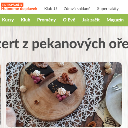
Hubneme do plavek
Klub JJ
Zdravá snídaně
Super saláty
Kurzy
Klub
Proměny
O Evě
Jak začít
Magazín
ert z pekanových oř