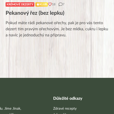
18
7
KRÉMOVÉ DEZERTY
KLUB
Pekanový řez (bez lepku)
Pokud máte rádi pekanové ořechy, pak je pro vás tento
dezert tím pravým ořechovým. Je bez mléka, cukru i lepku
a navíc je jednoduchý na přípravu.
Důležité odkazy
u. Jíme Jinak,
Zdravé recepty