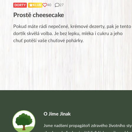
40
27
DORTY
KLUB
Prostě cheesecake
Pokud máte rádi nepečené, krémové dezerty, pak je tento
dortík skvělá volba. Je bez lepku, mléka i cukru a jeho
chuť potěší vaše chuťové pohárky.
O Jíme Jinak
Jsme nadšení propagátoři zdravého životního styl