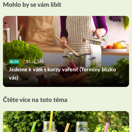
Mohlo by se vám líbit
81
31
BLOG
Jedeme k vám s kurzy vaření! (Termíny blízko
vás)
Čtěte více na toto téma