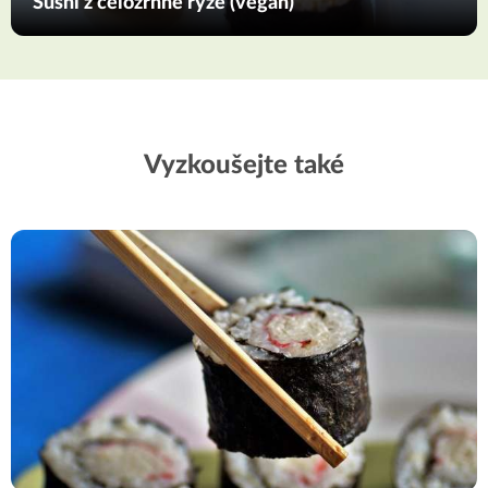
Sushi z celozrnné rýže (vegan)
Vyzkoušejte také