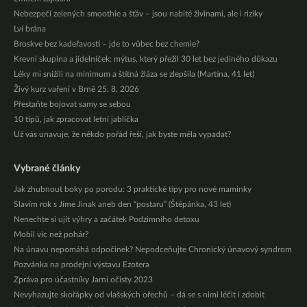
Nebezpečí zelených smoothie a šťáv – jsou nabité živinami, ale i riziky
Lví brána
Broskve bez kadeřavosti – jde to vůbec bez chemie?
Krevní skupina a jídelníček: mýtus, který přežil 30 let bez jediného důkazu
Léky mi snížili na minimum a štítná žláza se zlepšila (Martina, 41 let)
Živý kurz vaření v Brně 25. 8. 2026
Přestaňte bojovat samy se sebou
10 tipů, jak zpracovat letní jablíčka
Už vás unavuje, že někdo pořád řeší, jak byste měla vypadat?
Vybrané články
Jak zhubnout boky po porodu: 3 praktické tipy pro nové maminky
Slavím rok s Jíme Jinak aneb den “postaru” (Štěpánka, 43 let)
Nenechte si ujít výhry a začátek Podzimního detoxu
Mobil víc než pohár?
Na únavu nepomáhá odpočinek? Nepodceňujte Chronický únavový syndrom
Pozvánka na prodejní výstavu Ezotera
Zpráva pro účastníky Jarní očisty 2023
Nevyhazujte skořápky od vlašských ořechů – dá se s nimi léčit i zdobit