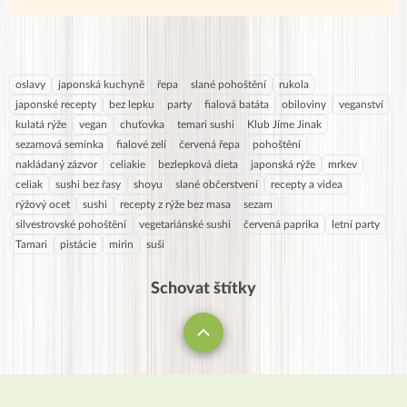
oslavy
japonská kuchyně
řepa
slané pohoštění
rukola
japonské recepty
bez lepku
party
fialová batáta
obiloviny
veganství
kulatá rýže
vegan
chuťovka
temari sushi
Klub Jíme Jinak
sezamová semínka
fialové zelí
červená řepa
pohoštění
nakládaný zázvor
celiakie
bezlepková dieta
japonská rýže
mrkev
celiak
sushi bez řasy
shoyu
slané občerstvení
recepty a videa
rýžový ocet
sushi
recepty z rýže bez masa
sezam
silvestrovské pohoštění
vegetariánské sushi
červená paprika
letní party
Tamari
pistácie
mirin
suši
Schovat štítky