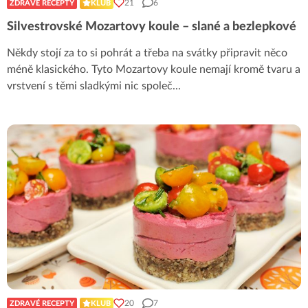
21
6
ZDRAVÉ RECEPTY
KLUB
Silvestrovské Mozartovy koule – slané a bezlepkové
Někdy stojí za to si pohrát a třeba na svátky připravit něco
méně klasického. Tyto Mozartovy koule nemají kromě tvaru a
vrstvení s těmi sladkými nic společ
...
20
7
ZDRAVÉ RECEPTY
KLUB