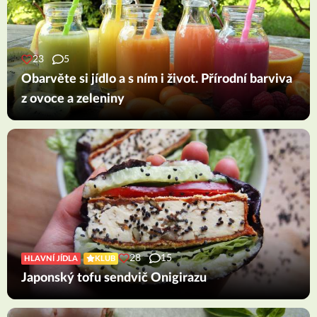
23
5
Obarvěte si jídlo a s ním i život. Přírodní barviva
z ovoce a zeleniny
28
15
HLAVNÍ JÍDLA
KLUB
Japonský tofu sendvič Onigirazu