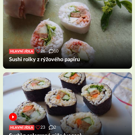
26
10
HLAVNÍ JÍDLA
Sushi rolky z rýžového papíru
23
2
HLAVNÍ JÍDLA