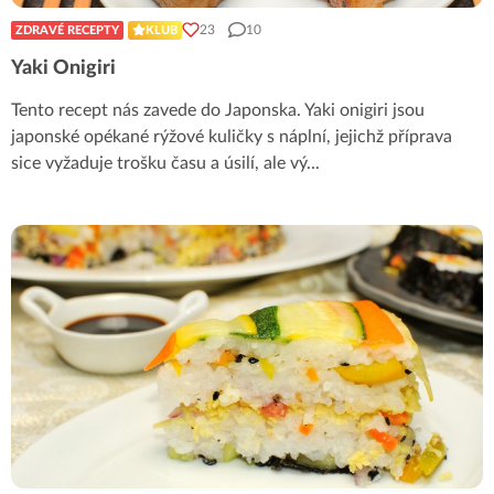
23
10
ZDRAVÉ RECEPTY
KLUB
Yaki Onigiri
Tento recept nás zavede do Japonska. Yaki onigiri jsou
japonské opékané rýžové kuličky s náplní, jejichž příprava
sice vyžaduje trošku času a úsilí, ale vý
...