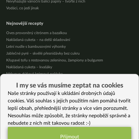
Nevyhazujte vánoční balící papíry – tvořte z nich
Vodáci, co jedí jinak
Nejnovější recepty
Oves provoněný citrónem a bazalkou
Nakládaná cuketa – na delší skladování
Letní nudle s bambusovými výhonky
Jablečné pyré – skvělé přesnídávky bez cukru
Křupavé tofu s restovanou zeleninou, žampiony a bulgurem
Nakládaná cuketa – kvašáky
Mrkvovo-dýňová krémová polévka
Osvěžující kuskus
I my se vás musíme zeptat na cookies
Osvěžující čaj s citronovými bylinkami
Naše stránky používají k ukládání drobných údajů
Nepečený jablečný dort s rybízem
cookies. Váš souhlas s jejich použitím nám pomáhá tvořit
lepší obsah, přehlednější stránky a více vám porozumět.
Vybrané recepty
Nesouhlas může způsobit, že stránky nepoběží správně a
Bylinkové fazole
nebudete z nich mít takovou radost :-)
Ovesná nádivka
Fazolová kaše
Přijmout