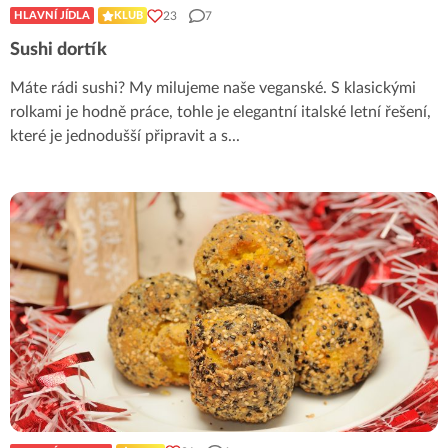
23
7
HLAVNÍ JÍDLA
KLUB
Sushi dortík
Máte rádi sushi? My milujeme naše veganské. S klasickými
rolkami je hodně práce, tohle je elegantní italské letní řešení,
které je jednodušší připravit a s
...