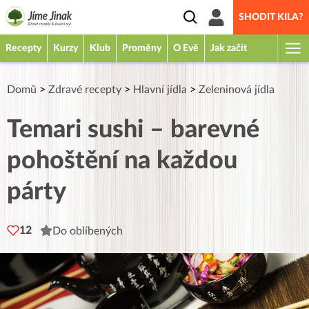
SHODIT KILA?
Recepty
Kurzy
Klub
Proměny
O Evě
Jak začít
Domů
>
Zdravé recepty
>
Hlavní jídla
>
Zeleninová jídla
Temari sushi – barevné
pohoštění na každou
párty
12
Do oblíbených