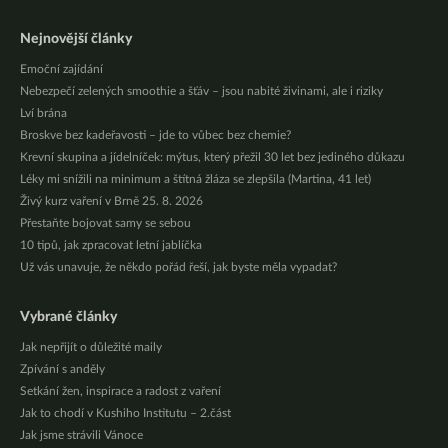
Nejnovější články
Emoční zajídání
Nebezpečí zelených smoothie a šťáv – jsou nabité živinami, ale i riziky
Lví brána
Broskve bez kadeřavosti – jde to vůbec bez chemie?
Krevní skupina a jídelníček: mýtus, který přežil 30 let bez jediného důkazu
Léky mi snížili na minimum a štítná žláza se zlepšila (Martina, 41 let)
Živý kurz vaření v Brně 25. 8. 2026
Přestaňte bojovat samy se sebou
10 tipů, jak zpracovat letní jablíčka
Už vás unavuje, že někdo pořád řeší, jak byste měla vypadat?
Vybrané články
Jak nepřijít o důležité maily
Zpívání s anděly
Setkání žen, inspirace a radost z vaření
Jak to chodí v Kushiho Institutu – 2.část
Jak jsme strávili Vánoce