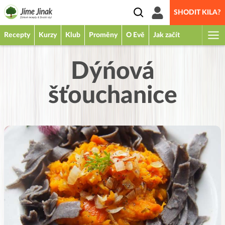
SHODIT KILA?
Recepty
Kurzy
Klub
Proměny
O Evě
Jak začít
Dýńová
šťouchanice