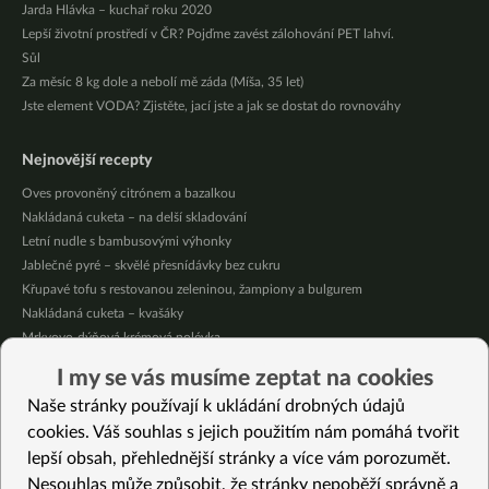
Jarda Hlávka – kuchař roku 2020
Lepší životní prostředí v ČR? Pojďme zavést zálohování PET lahví.
Sůl
Za měsíc 8 kg dole a nebolí mě záda (Míša, 35 let)
Jste element VODA? Zjistěte, jací jste a jak se dostat do rovnováhy
Nejnovější recepty
Oves provoněný citrónem a bazalkou
Nakládaná cuketa – na delší skladování
Letní nudle s bambusovými výhonky
Jablečné pyré – skvělé přesnídávky bez cukru
Křupavé tofu s restovanou zeleninou, žampiony a bulgurem
Nakládaná cuketa – kvašáky
Mrkvovo-dýňová krémová polévka
Osvěžující kuskus
I my se vás musíme zeptat na cookies
Osvěžující čaj s citronovými bylinkami
Naše stránky používají k ukládání drobných údajů
Nepečený jablečný dort s rybízem
cookies. Váš souhlas s jejich použitím nám pomáhá tvořit
lepší obsah, přehlednější stránky a více vám porozumět.
Vybrané recepty
Nesouhlas může způsobit, že stránky nepoběží správně a