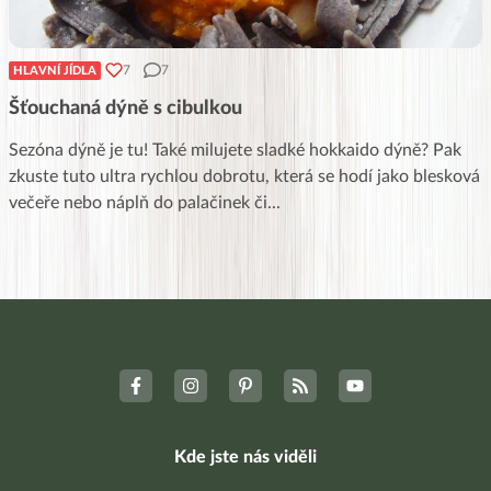
7
7
HLAVNÍ JÍDLA
Šťouchaná dýně s cibulkou
Sezóna dýně je tu! Také milujete sladké hokkaido dýně? Pak
zkuste tuto ultra rychlou dobrotu, která se hodí jako blesková
večeře nebo náplň do palačinek či
...
Kde jste nás viděli