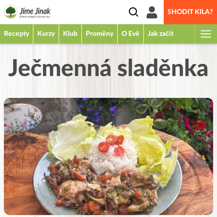
SHODIT KILA?
Recepty
Kurzy
Klub
Proměny
O Evě
Jak začít
Ječmenná sladěnka