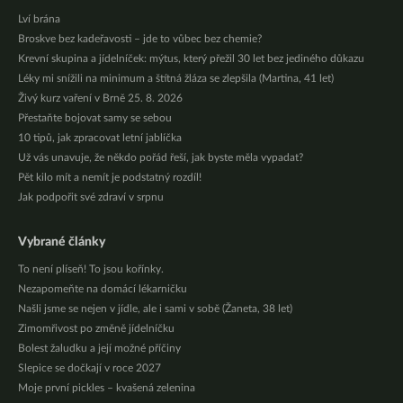
Lví brána
Broskve bez kadeřavosti – jde to vůbec bez chemie?
Krevní skupina a jídelníček: mýtus, který přežil 30 let bez jediného důkazu
Léky mi snížili na minimum a štítná žláza se zlepšila (Martina, 41 let)
Živý kurz vaření v Brně 25. 8. 2026
Přestaňte bojovat samy se sebou
10 tipů, jak zpracovat letní jablíčka
Už vás unavuje, že někdo pořád řeší, jak byste měla vypadat?
Pět kilo mít a nemít je podstatný rozdíl!
Jak podpořit své zdraví v srpnu
Vybrané články
To není plíseň! To jsou kořínky.
Nezapomeňte na domácí lékarničku
Našli jsme se nejen v jídle, ale i sami v sobě (Žaneta, 38 let)
Zimomřivost po změně jídelníčku
Bolest žaludku a její možné příčiny
Slepice se dočkají v roce 2027
Moje první pickles – kvašená zelenina