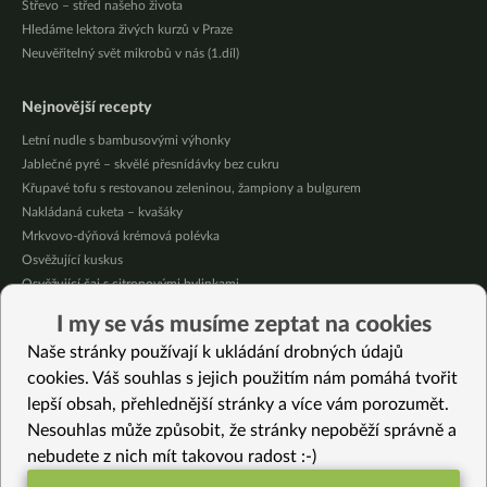
Střevo – střed našeho života
Hledáme lektora živých kurzů v Praze
Neuvěřitelný svět mikrobů v nás (1.díl)
Nejnovější recepty
Letní nudle s bambusovými výhonky
Jablečné pyré – skvělé přesnídávky bez cukru
Křupavé tofu s restovanou zeleninou, žampiony a bulgurem
Nakládaná cuketa – kvašáky
Mrkvovo-dýňová krémová polévka
Osvěžující kuskus
Osvěžující čaj s citronovými bylinkami
Nepečený jablečný dort s rybízem
I my se vás musíme zeptat na cookies
Čokoládové muffiny s mangovým krémem
Naše stránky používají k ukládání drobných údajů
Meruňky a jablka v citrónovém želé
cookies. Váš souhlas s jejich použitím nám pomáhá tvořit
lepší obsah, přehlednější stránky a více vám porozumět.
Vybrané recepty
Nesouhlas může způsobit, že stránky nepoběží správně a
Svíčková omáčka s dýní
nebudete z nich mít takovou radost :-)
Chimichurri – omáčka na argentinský způsob