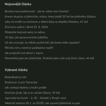
Nejnovější články
Broskve bez kadeřavosti – jde to vůbec bez chemie?
Krevní skupina a jídelníček: mýtus, který přežil 30 let bez jediného důkazu
Léky mi snížili na minimum a štítná žláza se zlepšila (Martina, 41 let)
Živý kurz vaření v Brně 25. 8. 2026
Přestaňte bojovat samy se sebou
10 tipů, jak zpracovat letní jablíčka
Už vás unavuje, že někdo pořád řeší, jak byste měla vypadat?
Pět kilo mít a nemít je podstatný rozdíl!
Jak podpořit své zdraví v srpnu
Nezměnila jsem jen jídelníček. Změnila jsem celý svůj život. (Jana, 46 let)
Vybrané články
Basketbalový míč
Rozhovor: Lucie Tatransky
Jak vznikají ekzémy a kožní potíže
Když jím jinak, tak si to užívám (Dana, 39 let)
Japonská kuchyně – 2. díl – Kaiseki a Shojin ryori
Webinář zdarma 28.1. ve 20:00: Jak upravit jídelníček na jaro