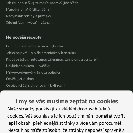
Jak zhubnout 5 kg za měsíc: vzorový jídelníček
Marodím JINAK (Jitka, 38 let)
Nadýmání: příčiny a příznaky
3denní “Jarní výzva” – záznam
Nejnovější recepty
Letní nudle s bambusovými výhonky
Jablečné pyré – skvělé přesnídávky bez cukru
Křupavé tofu s restovanou zeleninou, žampiony a bulgurem
Nakládaná cuketa – kvašáky
Mrkvovo-dýňová krémová polévka
Osvěžující kuskus
Osvěžující čaj s citronovými bylinkami
Nepečený jablečný dort s rybízem
Čokoládové muffiny s mangovým krémem
I my se vás musíme zeptat na cookies
Meruňky a jablka v citrónovém želé
Naše stránky používají k ukládání drobných údajů
cookies. Váš souhlas s jejich použitím nám pomáhá tvořit
Vybrané recepty
lepší obsah, přehlednější stránky a více vám porozumět.
Online vaření 3 – Bramboračka bez brambor, řepové karbanátky a čočková
Nesouhlas může způsobit, že stránky nepoběží správně a