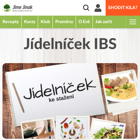
SHODIT KILA?
Recepty
Kurzy
Klub
Proměny
O Evě
Jak začít
Jídelníček IBS