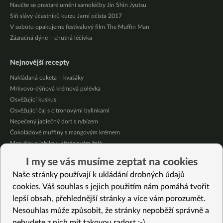
Naučte se prastaré umění samoléčby Jin Shin Jyutsu
Síň slávy účastníků kurzu Jarní očista 2017
V sobotu opakujeme festivalový film The Muffin Man
Zázračná dýně – chutná léčivka
Nejnovější recepty
Nakládaná cuketa – kvašáky
Mrkvovo-dýňová krémová polévka
Osvěžující kuskus
Osvěžující čaj s citronovými bylinkami
Nepečený jablečný dort s rybízem
Čokoládové muffiny s mangovým krémem
Meruňky a jablka v citrónovém želé
Krémová zeleninová polévka s koprem a vločkami
I my se vás musíme zeptat na cookies
Celozrnná rýže basmati se zeleninou
Naše stránky používají k ukládání drobných údajů
Citrónové muffiny s borůvkovým krémem
cookies. Váš souhlas s jejich použitím nám pomáhá tvořit
lepší obsah, přehlednější stránky a více vám porozumět.
Vybrané recepty
Nesouhlas může způsobit, že stránky nepoběží správně a
Video návod: Jak připravit pickles z mrkve
nebudete z nich mít takovou radost :-)