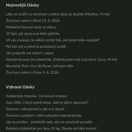
Nejnovější články
Léky mi snížili na minimum a štítná žláza se zlepšila (Martina, 41 let)
Živý kurz vaření v Brně 25. 8. 2026
Přestaňte bojovat samy se sebou
10 tipů, jak zpracovat letní jablíčka
Už vás unavuje, že někdo pořád řeší, jak byste měla vypadat?
Pět kilo mít a nemít je podstatný rozdíl!
Jak podpořit své zdraví v srpnu
Nezměnila jsem jen jídelníček. Změnila jsem celý svůj život. (Jana, 46 let)
Neumírej: Proč chce žít Bryan Johnson déle
Živý kurz vaření v Praze 9. 8. 2026
Vybrané články
Katalánská čekanka- Cichorium intybus
Jsou štíhlí, i když nedrží dietu. Jaké je jejich tajemství?
Deprese v těhotenství a jak se jí zbavit
Zvracení a průjem u dětí rozhodně nepodceňujte
Jak na pickles – praktické rady, aby se zaručeně povedlo
Redukční jídelníček pro ženy 55 kg: Zbavte své tělo toxinů!