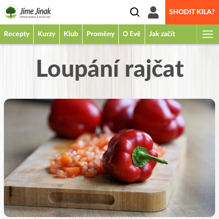
SHODIT KILA?
Recepty
Kurzy
Klub
Proměny
O Evě
Jak začít
Loupání rajčat