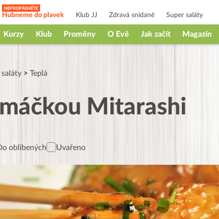
Hubneme do plavek
Klub JJ
Zdravá snídaně
Super saláty
Kurzy
Klub
Proměny
O Evě
Jak začít
Magazín
 saláty
>
Teplá
omáčkou Mitarashi
Do oblíbených
Uvařeno