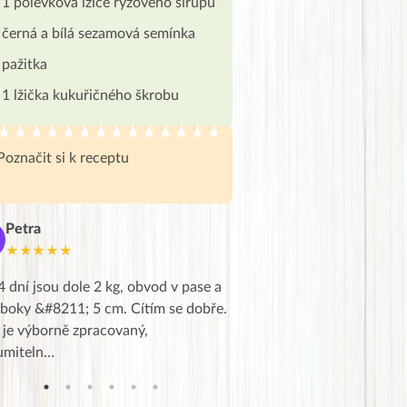
1 polévková lžíce rýžového sirupu
černá a bílá sezamová semínka
pažitka
1 lžička kukuřičného škrobu
Poznačit si k receptu
Petra
Marie
M
★★★★★
★★★★★
4 dní jsou dole 2 kg, obvod v pase a
Dnes jsem to konečně vytáh
 boky &#8211; 5 cm. Cítím se dobře.
zapadlé pošty a poslechla j
 je výborně zpracovaný,
videa od EVY. Koho by nepř
umiteln…
tahl…