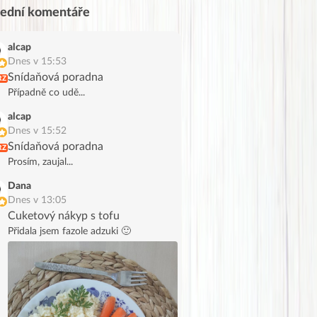
lední komentáře
alcap
Dnes v 15:53
Snídaňová poradna
RZ
Případně co udě...
alcap
Dnes v 15:52
Snídaňová poradna
RZ
Prosím, zaujal...
Dana
Dnes v 13:05
Cuketový nákyp s tofu
Přidala jsem fazole adzuki 🙂