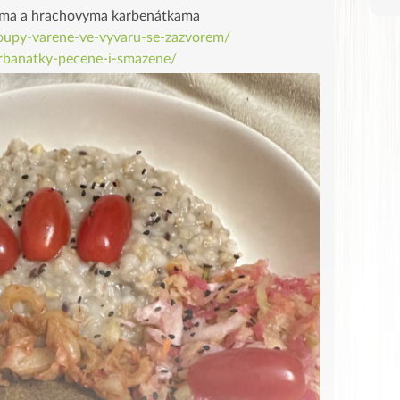
ama a hrachovyma karbenátkama
roupy-varene-ve-vyvaru-se-zazvorem/
arbanatky-pecene-i-smazene/