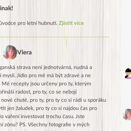
inak!
ůvodce pro letní hubnutí.
Zjistit více
Viera
ganská strava není jednotvárná, nudná a
í myslí. Jídlo pro mě má být zdravé a ne
. Mé recepty jsou určeny pro ty, kterým
přináší radost, pro ty, co se nebojí
nové chutě, pro ty, pro ty co si rádi u sporáku
ytit jen žaludek, pro ty co si najdou čas pro
do vaření investovat trochu času. Jste
tní zónu? PS. Všechny fotografie v mých