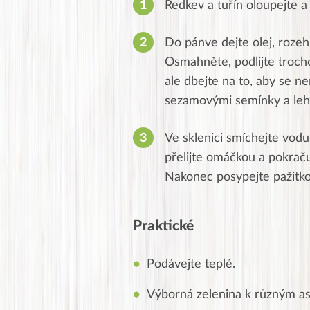
Ředkev a tuřín oloupejte a
Do pánve dejte olej, rozeh
Osmahněte, podlijte troch
ale dbejte na to, aby se n
sezamovými semínky a leh
Ve sklenici smíchejte vodu
přelijte omáčkou a pokrač
Nakonec posypejte pažitko
Praktické
Podávejte teplé.
Výborná zelenina k různým a