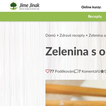
Online kurzy:
Jak na babičky
Recepty
Domů
>
Zdravé recepty
>
Zelenina a
Zelenina s 
77
Poděkování
7
Komentářů