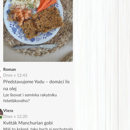
Roman
Dnes v 12:43
Představujeme Yodu – domácí lis
na olej
Lze lisovat i semínka rakytníku
řešetlákového?
Viera
Dnes v 12:20
Květák Manchurian gobi
Máš to krásné, taky bych si pochutnala