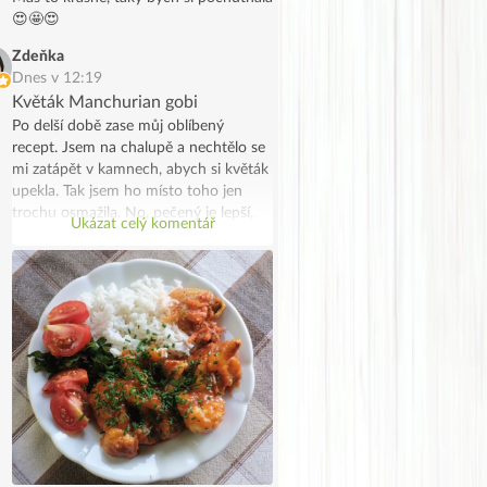
😍🤩😍
Zdeňka
Dnes v 12:19
Květák Manchurian gobi
Po delší době zase můj oblíbený
recept. Jsem na chalupě a nechtělo se
mi zatápět v kamnech, abych si květák
upekla. Tak jsem ho místo toho jen
trochu osmažila. No, pečený je lepší,
Ukázat celý komentář
ale taky to šlo. Moc jsem si
pochutnala.