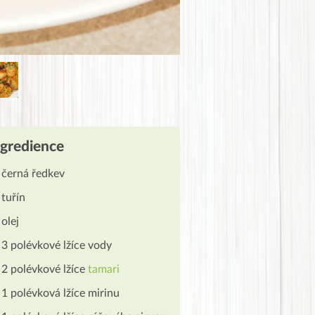
ngredience
černá ředkev
tuřín
olej
3 polévkové lžíce vody
2 polévkové lžíce
tamari
1 polévková lžíce mirinu