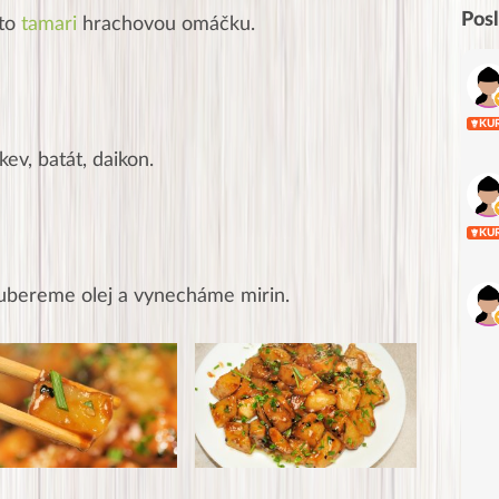
Pos
to
tamari
hrachovou omáčku
.
KU
kev, batát, daikon.
KU
 ubereme olej a vynecháme mirin.