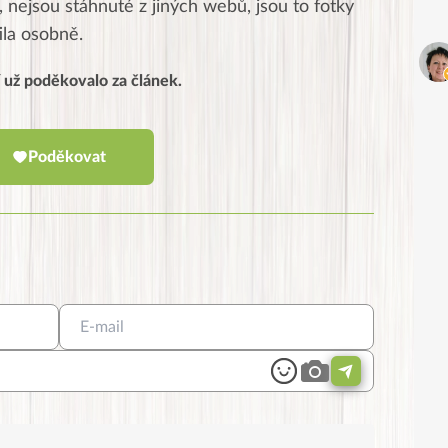
 nejsou stáhnuté z jiných webů, jsou to fotky
tila osobně.
í už poděkovalo za článek.
Poděkovat