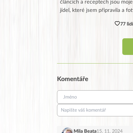
článcích a receptech jsou moje,
jídel, které jsem připravila a fo
77 lid
Komentáře
Mila Beata
15. 11. 2024