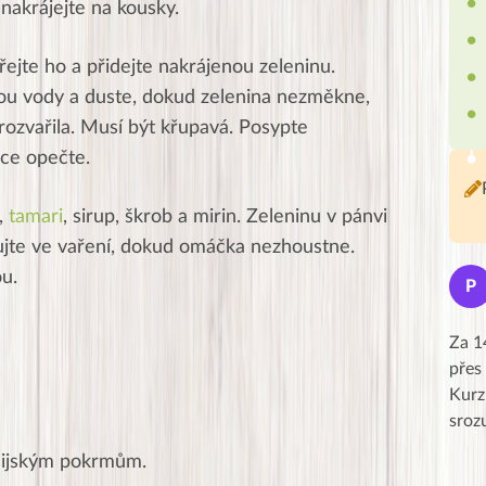
 nakrájejte na kousky.
řejte ho a přidejte nakrájenou zeleninu.
ou vody a duste, dokud zelenina nezměkne,
erozvařila. Musí být křupavá.
Posypte
ce opečte.
,
tamari
, sirup, škrob a mirin.
Zeleninu v pánvi
ujte ve vaření, dokud omáčka nezhoustne.
Jana
u.
J
P
★★★★★
Moc Vám všem děkuji za krásný pátek,
Za 1
obzvlášť velké poděkování, obdiv a
přes
uznání pro hlavní dvojici Peťa a Gábi!! 👏
Kurz
Posílá…
sroz
sijským pokrmům.