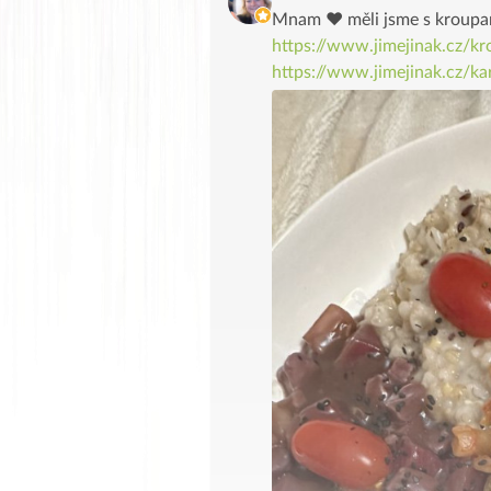
Mnam ♥️ měli jsme s kroup
https://www.jimejinak.cz/k
https://www.jimejinak.cz/k