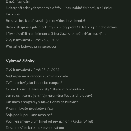
Emoční zajídání
Nebezpečí zelených smoothie a šťáv – jsou nabité živinami, ale i riziky
Lví brána
Broskve bez kadeřavosti – jde to vůbec bez chemie?
Krevní skupina a jídelníček: mýtus, který přežil 30 let bez jediného důkazu
Léky mi snížili na minimum a štítná žláza se zlepšila (Martina, 41 let)
Živý kurz vaření v Brně 25. 8. 2026
Přestaňte bojovat samy se sebou
Vybrané články
Živý kurz vaření v Brně 25. 8. 2026
Nejbezpečnější vánoční cukroví na světě
Zvířata mluví jako lidé nebo naopak?
Co najdeš uvnitř Jarní očisty? Ukážu ve 2 minutách
Jen se usmívám a je mi fajn (proměna Pepy a jeho dcery)
Jak změnit programy v hlavě i v našich buňkách
Pikantní kvašené cuketové řezy
Sója pod lupou: ano nebo ne?
Pozitivní změny cítím hned od prvních dní (Kačka, 34 let)
Desetiměsíční kojenec s nízkou váhou