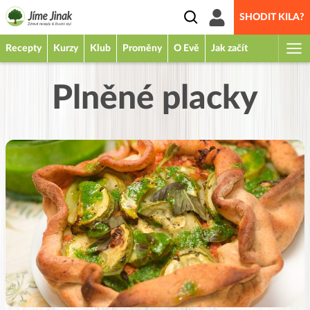
SHODIT KILA?
Recepty
Kurzy
Klub
Proměny
O Evě
Jak začít
Plněné placky