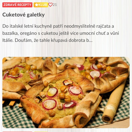
21
ZDRAVÉ RECEPTY
KLUB
Cuketové galetky
Do italské letní kuchyně patří neodmyslitelně rajčata a
bazalka, oregáno s cuketou ještě více umocní chuť a vůni
Itálie. Doufám, že tahle křupavá dobrota b
...