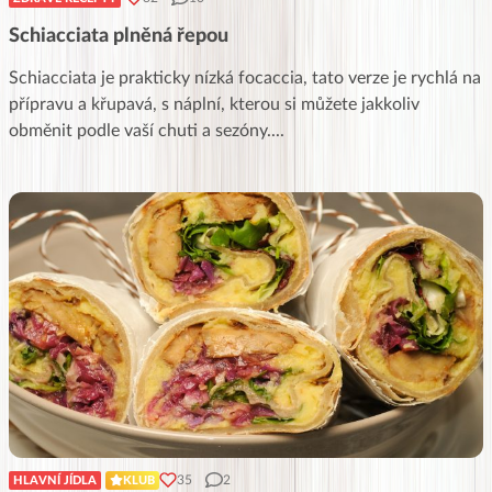
Schiacciata plněná řepou
Schiacciata je prakticky nízká focaccia, tato verze je rychlá na
přípravu a křupavá, s náplní, kterou si můžete jakkoliv
obměnit podle vaší chuti a sezóny.
...
35
2
HLAVNÍ JÍDLA
KLUB