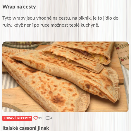
Wrap na cesty
Tyto wrapy jsou vhodné na cestu, na piknik, je to jídlo do
ruky, když není po ruce možnost teplé kuchyně.
31
4
ZDRAVÉ RECEPTY
Italské cassoni jinak