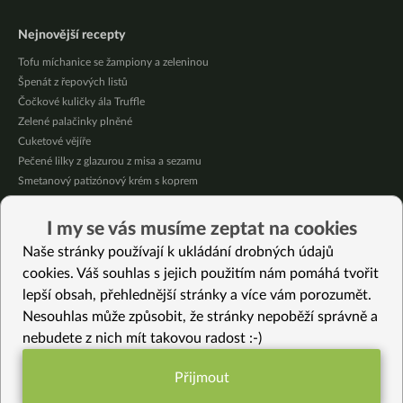
Nejnovější recepty
Tofu míchanice se žampiony a zeleninou
Špenát z řepových listů
Čočkové kuličky ála Truffle
Zelené palačinky plněné
Cuketové vějíře
Pečené lilky z glazurou z misa a sezamu
Smetanový patizónový krém s koprem
Domácí broskvová marmeláda bez cukru
Pikantní mexická kukuřice se “sýrovou” omáčkou
I my se vás musíme zeptat na cookies
Citrónové jablečné muffiny se sójovou šlehačkou
Naše stránky používají k ukládání drobných údajů
cookies. Váš souhlas s jejich použitím nám pomáhá tvořit
Vybrané recepty
lepší obsah, přehlednější stránky a více vám porozumět.
Našlehaná “bramborová” kaše z jáhel. K nerozeznání od klasické!
Nesouhlas může způsobit, že stránky nepoběží správně a
Tříbarevný pohár s borůvkami, vanilkou a mangem
nebudete z nich mít takovou radost :-)
Zázvorové jáhly s dýní
Obložené placičky
Přijmout
Funkční nastavení potřebujeme (vždy
Vydatná zeleninová polévka s jáhlami