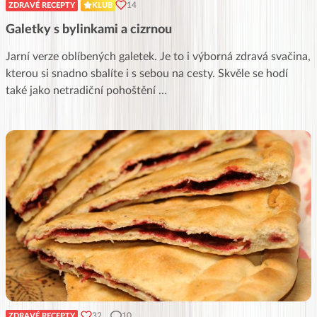
14
ZDRAVÉ RECEPTY
KLUB
Galetky s bylinkami a cizrnou
Jarní verze oblíbených galetek. Je to i výborná zdravá svačina,
kterou si snadno sbalíte i s sebou na cesty. Skvěle se hodí
také jako netradiční pohoštění
...
32
10
ZDRAVÉ RECEPTY