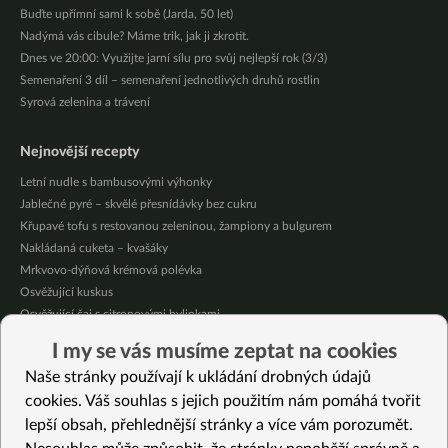
Buďte upřímní sami k sobě (Jarda, 50 let)
Nadýmá vás cibule? Máme trik, jak ji zkrotit.
Dnes ve 20:00: Využijte jarní sílu pro svůj nejlepší rok (3/3)
Semenaření 3 díl – semenaření jednotlivých druhů rostlin
Syrová zelenina a trávení
Nejnovější recepty
Letní nudle s bambusovými výhonky
Jablečné pyré – skvělé přesnídávky bez cukru
Křupavé tofu s restovanou zeleninou, žampiony a bulgurem
Nakládaná cuketa – kvašáky
Mrkvovo-dýňová krémová polévka
Osvěžující kuskus
Osvěžující čaj s citronovými bylinkami
Nepečený jablečný dort s rybízem
I my se vás musíme zeptat na cookies
Čokoládové muffiny s mangovým krémem
Naše stránky používají k ukládání drobných údajů
Meruňky a jablka v citrónovém želé
cookies. Váš souhlas s jejich použitím nám pomáhá tvořit
lepší obsah, přehlednější stránky a více vám porozumět.
Vybrané recepty