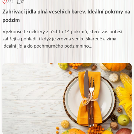
224
7
Zahřívací jídla plná veselých barev. Ideální pokrmy na
podzim
Vyzkoušejte některý z těchto 14 pokrmů, které vás potěší,
zahřejí a pohladí, i když je zrovna venku škaredě a zima.
Ideální jídla do pochmurného podzimního
...