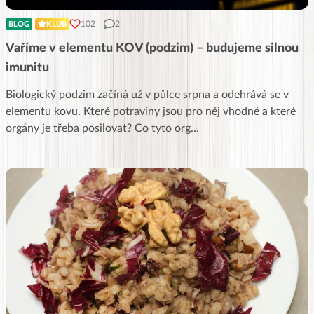
102
2
BLOG
KLUB
Vaříme v elementu KOV (podzim) – budujeme silnou
imunitu
Biologický podzim začíná už v půlce srpna a odehrává se v
elementu kovu. Které potraviny jsou pro něj vhodné a které
orgány je třeba posilovat? Co tyto org
...