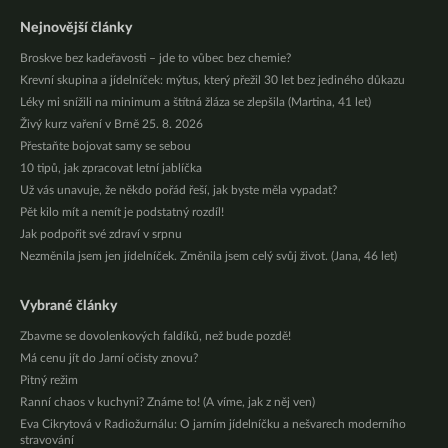
Nejnovější články
Broskve bez kadeřavosti – jde to vůbec bez chemie?
Krevní skupina a jídelníček: mýtus, který přežil 30 let bez jediného důkazu
Léky mi snížili na minimum a štítná žláza se zlepšila (Martina, 41 let)
Živý kurz vaření v Brně 25. 8. 2026
Přestaňte bojovat samy se sebou
10 tipů, jak zpracovat letní jablíčka
Už vás unavuje, že někdo pořád řeší, jak byste měla vypadat?
Pět kilo mít a nemít je podstatný rozdíl!
Jak podpořit své zdraví v srpnu
Nezměnila jsem jen jídelníček. Změnila jsem celý svůj život. (Jana, 46 let)
Vybrané články
Zbavme se dovolenkových faldíků, než bude pozdě!
Má cenu jít do Jarní očisty znovu?
Pitný režim
Ranní chaos v kuchyni? Známe to! (A víme, jak z něj ven)
Eva Cikrytová v Radiožurnálu: O jarním jídelníčku a nešvarech moderního
stravování