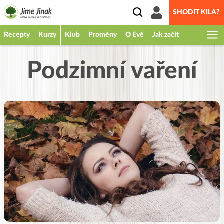
SHODIT KILA?
Recepty
Kurzy
Klub
Proměny
O Evě
Jak začít
Podzimní vaření