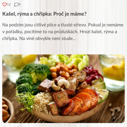
52
9
Kašel, rýma a chřipka: Proč je máme?
Na podzim jsou citlivé plíce a tlusté střevo. Pokud je nemáme
v pořádku, pocítíme to na průduškách. Hrozí kašel, rýma a
chřipka. Na vině obvykle není stude
...