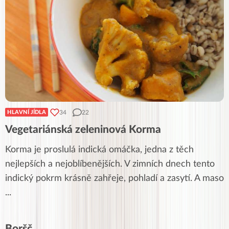
34
22
HLAVNÍ JÍDLA
Vegetariánská zeleninová Korma
Korma je proslulá indická omáčka, jedna z těch
nejlepších a nejoblíbenějších. V zimních dnech tento
indický pokrm krásně zahřeje, pohladí a zasytí. A maso
...
Boršč