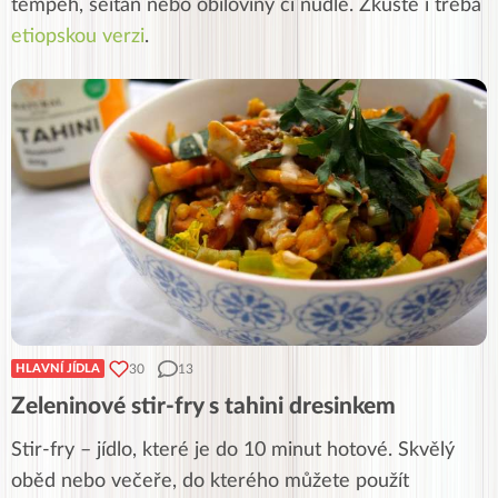
tempeh, seitan nebo obiloviny či nudle. Zkuste i třeba
etiopskou verzi
.
30
13
HLAVNÍ JÍDLA
Zeleninové stir-fry s tahini dresinkem
Stir-fry – jídlo, které je do 10 minut hotové. Skvělý
oběd nebo večeře, do kterého můžete použít