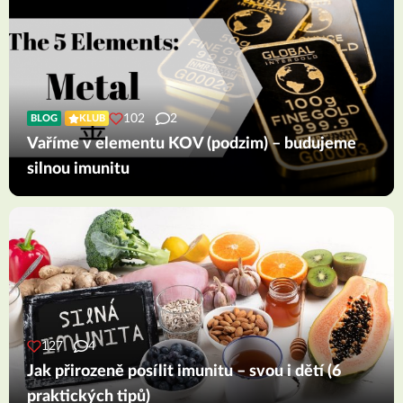
102
2
BLOG
KLUB
Vaříme v elementu KOV (podzim) – budujeme
silnou imunitu
127
4
Jak přirozeně posílit imunitu – svou i dětí (6
praktických tipů)