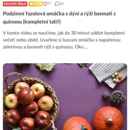
77
23
HLAVNÍ JÍDLA
KLUB
Podzimní fazolová omáčka s dýní a rýží basmati s
quinoou (kompletní talíř)
V tomto videu se naučíme, jak do 30 minut udělat kompletní
večeři nebo oběd. Uvaříme si luxusní omáčku s napařenou
zeleninou a basmati rýži s quinoou. Oku
...