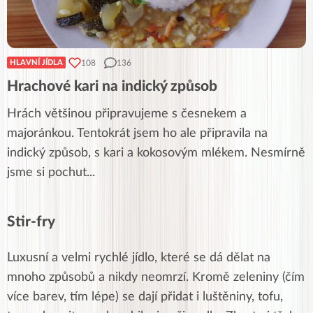
108
136
HLAVNÍ JÍDLA
Hrachové kari na indický způsob
Hrách většinou připravujeme s česnekem a
majoránkou. Tentokrát jsem ho ale připravila na
indický způsob, s kari a kokosovým mlékem. Nesmírně
jsme si pochut
...
Stir-fry
Luxusní a velmi rychlé jídlo, které se dá dělat na
mnoho způsobů a nikdy neomrzí. Kromě zeleniny (čím
více barev, tím lépe) se dají přidat i luštěniny, tofu,