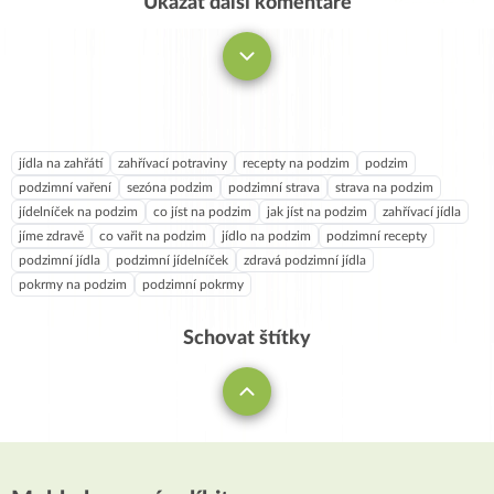
Ukázat další komentáře
Komentovat
jídla na zahřátí
zahřívací potraviny
recepty na podzim
podzim
podzimní vaření
sezóna podzim
podzimní strava
strava na podzim
jídelníček na podzim
co jíst na podzim
jak jíst na podzim
zahřívací jídla
jíme zdravě
co vařit na podzim
jídlo na podzim
podzimní recepty
podzimní jídla
podzimní jídelníček
zdravá podzimní jídla
pokrmy na podzim
podzimní pokrmy
Schovat štítky