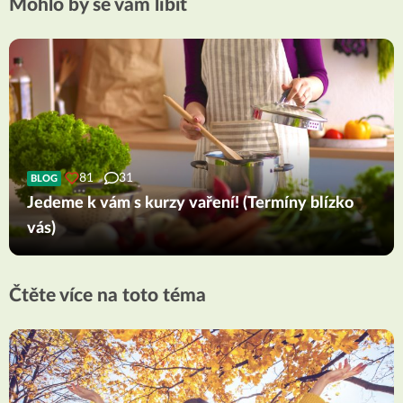
Mohlo by se vám líbit
81
31
BLOG
Jedeme k vám s kurzy vaření! (Termíny blízko
vás)
Čtěte více na toto téma