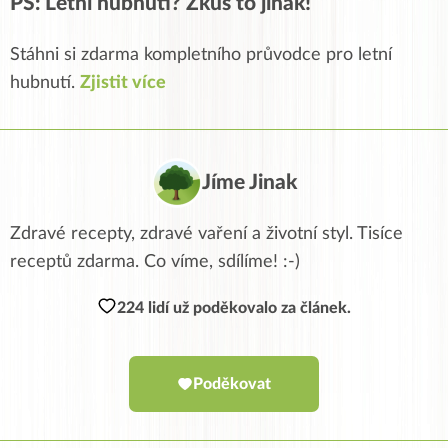
PS: Letní hubnutí? Zkus to jinak!
Stáhni si zdarma kompletního průvodce pro letní
hubnutí.
Zjistit více
Jíme Jinak
Zdravé recepty, zdravé vaření a životní styl. Tisíce
receptů zdarma. Co víme, sdílíme! :-)
224 lidí už poděkovalo za článek.
Poděkovat