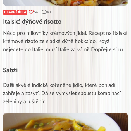
56
43
HLAVNÍ JÍDLA
Italské dýňové risotto
Něco pro milovníky krémových jídel. Recept na italské
krémové rizoto ze sladké dýně hokkaido. Když
nejedete do Itálie, musí Itálie za vámi! Dopřejte si tu
...
Sábži
Další skvělé indické kořeněné jídlo, které pohladí,
zahřeje a zasytí. Dá se vymyslet spoustu kombinací
zeleniny a luštěnin.