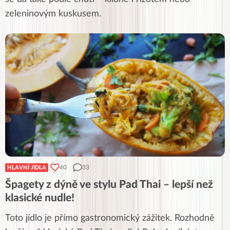
zeleninovým kuskusem.
40
33
HLAVNÍ JÍDLA
Špagety z dýně ve stylu Pad Thai – lepší než
klasické nudle!
Toto jídlo je přímo gastronomický zážitek. Rozhodně