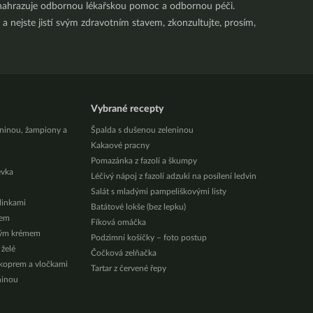
nenahrazuje odbornou lékařskou pomoc a odbornou péči.
a nejste jistí svým zdravotním stavem, zkonzultujte, prosím,
Vybrané recepty
eninou, žampiony a
Špalda s dušenou zeleninou
Kakaové pracny
Pomazánka z fazolí a škumpy
évka
Léčivý nápoj z fazolí adzuki na posílení ledvin
Salát s mladými pampeliškovými listy
ylinkami
Batátové lokše (bez lepku)
zem
Fíková omáčka
vým krémem
Podzimní košíčky – foto postup
 želé
Čočková zelňačka
 koprem a vločkami
Tartar z červené řepy
ninou