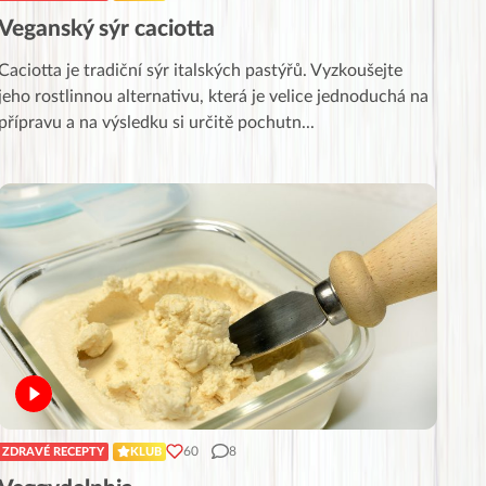
Veganský sýr caciotta
Caciotta je tradiční sýr italských pastýřů. Vyzkoušejte
jeho rostlinnou alternativu, která je velice jednoduchá na
přípravu a na výsledku si určitě pochutn
...
60
8
ZDRAVÉ RECEPTY
KLUB