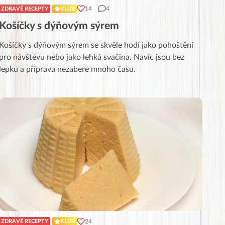
14
4
ZDRAVÉ RECEPTY
KLUB
Košíčky s dýňovým sýrem
Košíčky s dýňovým sýrem se skvěle hodí jako pohoštění
pro návštěvu nebo jako lehká svačina. Navíc jsou bez
lepku a příprava nezabere mnoho času.
24
ZDRAVÉ RECEPTY
KLUB