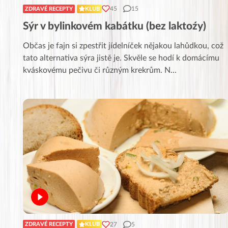
45
15
ZDRAVÉ RECEPTY
KLUB
Sýr v bylinkovém kabátku (bez laktoźy)
Občas je fajn si zpestřit jídelníček nějakou lahůdkou, což
tato alternativa sýra jistě je. Skvěle se hodí k domácímu
kváskovému pečivu či různým krekrům. N
...
27
5
ZDRAVÉ RECEPTY
KLUB