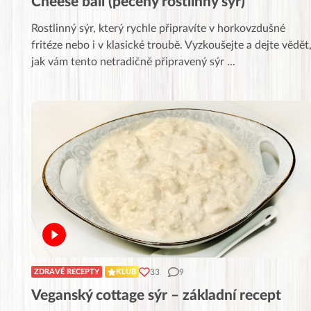
Cheese ball (pečený rostlinný sýr)
Rostlinný sýr, který rychle připravíte v horkovzdušné
fritéze nebo i v klasické troubě. Vyzkoušejte a dejte vědět
jak vám tento netradičně připravený sýr
...
33
9
ZDRAVÉ RECEPTY
KLUB
Veganský cottage sýr – základní recept