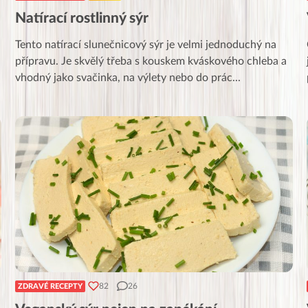
Natírací rostlinný sýr
Tento natírací slunečnicový sýr je velmi jednoduchý na
přípravu. Je skvělý třeba s kouskem kváskového chleba a
vhodný jako svačinka, na výlety nebo do prác
...
82
26
ZDRAVÉ RECEPTY