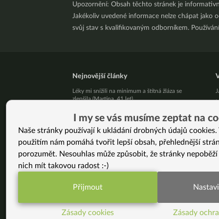
Upozornění: Obsah těchto stránek je informativ
Jakékoliv uvedené informace nelze chápat jako odb
svůj stav s kvalifikovaným odborníkem. Používá
Nejnovější články
V
Léky mi snížili na minimum a štítná žláza se
J
zlepšila (Martina, 41 let)
M
Živý kurz vaření v Brně 25. 8. 2026
J
I my se vás musíme zeptat na co
Přestaňte bojovat samy se sebou
C
Naše stránky používají k ukládání drobných údajů cookies. 
10 tipů, jak zpracovat letní jablíčka
B
použitím nám pomáhá tvořit lepší obsah, přehlednější strá
Už vás unavuje, že někdo pořád řeší, jak byste
M
měla vypadat?
porozumět. Nesouhlas může způsobit, že stránky nepoběží
L
Pět kilo mít a nemít je podstatný rozdíl!
(
nich mít takovou radost :-)
Jak podpořit své zdraví v srpnu
F
Nezměnila jsem jen jídelníček. Změnila jsem celý
a
Přijmout
Nastavi
svůj život. (Jana, 46 let)
P
Funkční nastavení potřebujeme (vždy aktivn
Neumírej: Proč chce žít Bryan Johnson déle
(
Živý kurz vaření v Praze 9. 8. 2026
H
Zásady cookies
Zásady ochra