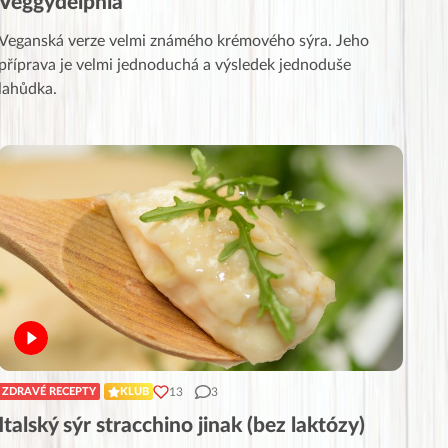
Veggydelphia
Veganská verze velmi známého krémového sýra. Jeho
příprava je velmi jednoduchá a výsledek jednoduše
lahůdka.
13
3
ZDRAVÉ RECEPTY
KLUB
Italský sýr stracchino jinak (bez laktózy)