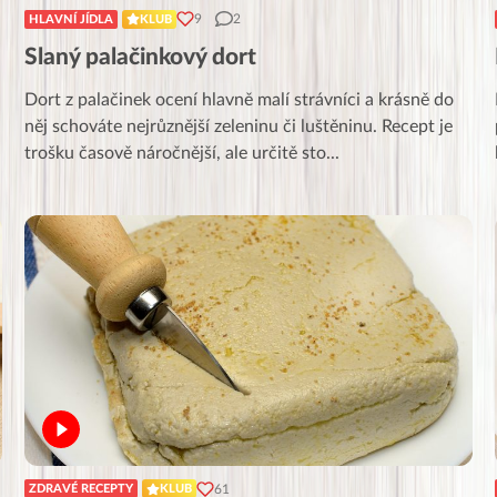
9
2
HLAVNÍ JÍDLA
KLUB
Slaný palačinkový dort
Dort z palačinek ocení hlavně malí strávníci a krásně do
něj schováte nejrůznější zeleninu či luštěninu. Recept je
trošku časově náročnější, ale určitě sto
...
61
ZDRAVÉ RECEPTY
KLUB