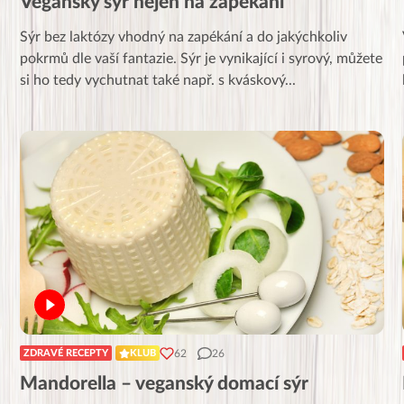
Veganský sýr nejen na zapékání
Sýr bez laktózy vhodný na zapékání a do jakýchkoliv
,
pokrmů dle vaší fantazie. Sýr je vynikající i syrový, můžete
si ho tedy vychutnat také např. s kváskový
...
62
26
ZDRAVÉ RECEPTY
KLUB
Mandorella – veganský domací sýr