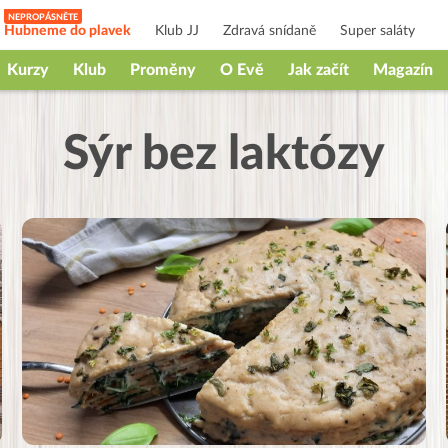
Hubneme do plavek
Klub JJ
Zdravá snídaně
Super saláty
Kurzy
Klub
Proměny
O Evě
Jak začít
Magazín
Sýr bez laktózy