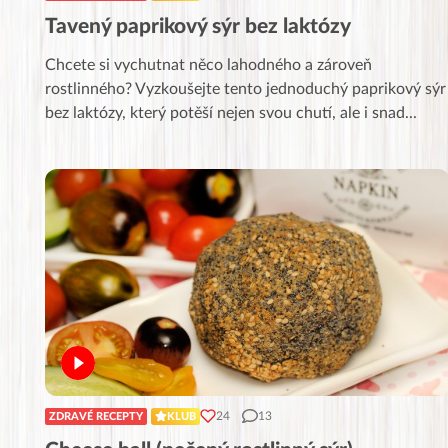
Tavený paprikový sýr bez laktózy
Chcete si vychutnat něco lahodného a zároveň
rostlinného? Vyzkoušejte tento jednoduchý paprikový sýr
bez laktózy, který potěší nejen svou chutí, ale i snad
...
24
13
ZDRAVÉ RECEPTY
KLUB