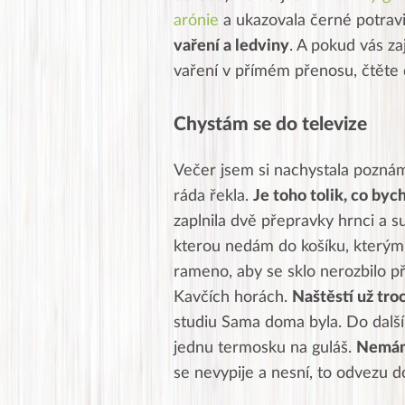
arónie
a ukazovala černé potrav
vaření a ledviny
. A pokud vás za
vaření v přímém přenosu, čtěte d
Chystám se do televize
Večer jsem si nachystala poznám
ráda řekla.
Je toho tolik, co byc
zaplnila dvě přepravky hrnci a s
kterou nedám do košíku, kterým 
rameno, aby se sklo nerozbilo p
Kavčích horách.
Naštěstí už tro
studiu Sama doma byla. Do další
jednu termosku na guláš.
Nemám 
se nevypije a nesní, to odvezu do