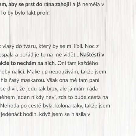
em, aby se prst do rána zahojil
a já neměla v
To by bylo fakt profi!
lasy do tvaru, který by se mi líbil. Noc z
spala a pořád je to na mě vidět…
Naštěstí v
akže to nechám na nich
. Oni tam každého
třeby nalíčí. Make up nepoužívám, takže jsem
áhla řasy maskarou. Však ona mě tam paní
e divil, že jedu tak brzy, ale já mám ráda
něhem jeden nikdy neví, zda to bude cesta na
 Nehoda po cestě byla, kolona taky, takže jsem
 jedenáct hodin, když jsem se hlásila v