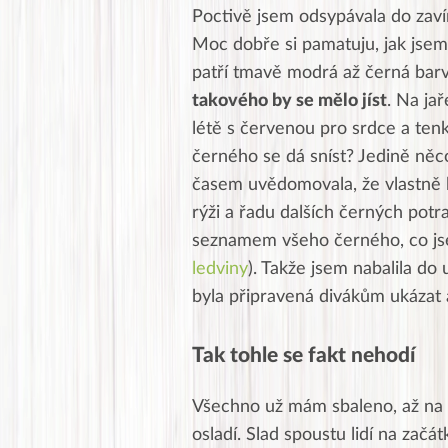
Poctivě jsem odsypávala do zaví
Moc dobře si pamatuju, jak jsem 
patří tmavě modrá až černá bar
takového by se mělo jíst
. Na ja
létě s červenou pro srdce a tenk
černého se dá sníst? Jedině něco
časem uvědomovala, že vlastně 
rýži a řadu dalších černých potr
seznamem všeho černého, co jse
ledviny
). Takže jsem nabalila do
byla připravená divákům ukázat
Tak tohle se fakt nehodí
Všechno už mám sbaleno, až na s
osladí. Slad spoustu lidí na začá