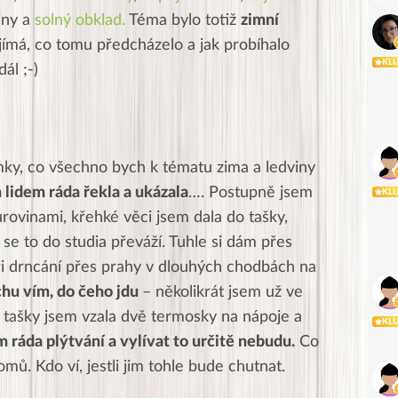
iny a
solný obklad.
Téma bylo totiž
zimní
jímá, co tomu předcházelo a jak probíhalo
KL
ál ;-)
ky, co všechno bych k tématu zima a ledviny
h lidem ráda řekla a ukázala
…. Postupně jsem
KL
urovinami, křehké věci jsem dala do tašky,
se to do studia převáží. Tuhle si dám přes
ři drncání přes prahy v dlouhých chodbách na
chu vím, do čeho jdu
– několikrát jsem už ve
 tašky jsem vzala dvě termosky na nápoje a
KL
ráda plýtvání a vylívat to určitě nebudu.
Co
mů. Kdo ví, jestli jim tohle bude chutnat.