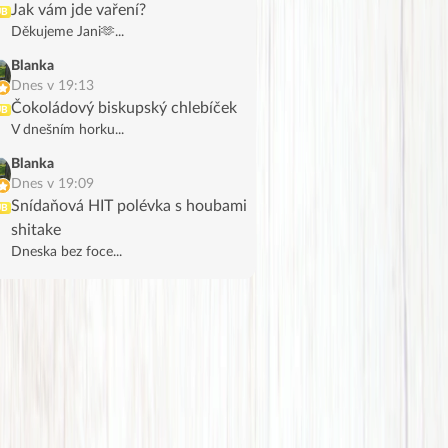
Jak vám jde vaření?
UB
Děkujeme Jani🫶...
Blanka
Dnes v 19:13
Čokoládový biskupský chlebíček
UB
V dnešním horku...
Blanka
Dnes v 19:09
Snídaňová HIT polévka s houbami
UB
shitake
Dneska bez foce...