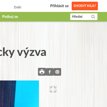
Přihlásit se
SHODIT KILA?
Další
Potkej se
Hledat
cky výzva