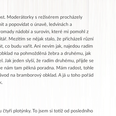
host. Moderátorky s režisérem procházely
mit a popovídat o únavě, ledvinách a
romady nádobí a surovin, které mi pomohl z
tář. Mezitím se nějak stalo, že přicházeli různí
tát, co budu vařit. Ani nevím jak, najedou radím
 obklad na pohmožděná žebra a druhému, jak
l. Jak jeden slyší, že radím druhému, přijde se
 se nám tam pěkná poradna. Mám radost, tohle
návod na bramborový obklad. A já u toho pořád
k.
 čtyři plotýnky. To jsem si totiž od posledního