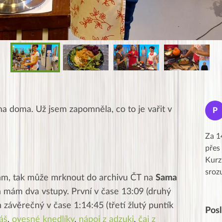
Jana
ma doma. Už jsem zapomněla, co to je vařit v
J
P
★★★★★
Moc Vám všem děkuji za krásný pátek,
Za 1
obzvlášť velké poděkování, obdiv a
přes
uznání pro hlavní dvojici Peťa a Gábi!! 👏
Kurz
Posílá…
sroz
nam, tak může mrknout do archivu ČT na
Sama
Já mám dva vstupy. První v čase 13:09 (druhý
n závěrečný v čase 1:14:45 (třetí žlutý puntík
Pos
áš
,
ovesné knedlíky
,
nápoj z adzuki
,
čaj z