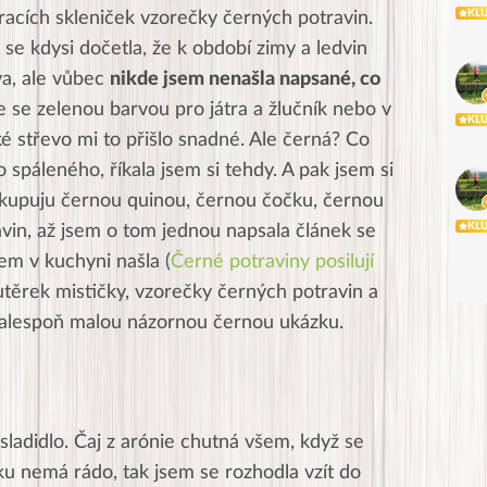
KL
racích skleniček vzorečky černých potravin.
se kdysi dočetla, že k období zimy a ledvin
va, ale vůbec
nikde jsem nenašla napsané, co
ře se zelenou barvou pro játra a žlučník nebo v
KL
é střevo mi to přišlo snadné. Ale černá? Co
 spáleného, říkala jsem si tehdy. A pak jsem si
kupuju černou quinou, černou čočku, černou
KL
avin, až jsem o tom jednou napsala článek se
m v kuchyni našla (
Černé potraviny posilují
 utěrek mističky, vzorečky černých potravin a
 alespoň malou názornou černou ukázku.
ladidlo. Čaj z arónie chutná všem, když se
tku nemá rádo, tak jsem se rozhodla vzít do