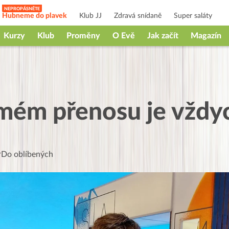
Hubneme do plavek
Klub JJ
Zdravá snídaně
Super saláty
Kurzy
Klub
Proměny
O Evě
Jak začít
Magazín
ímém přenosu je vždy
Do oblíbených