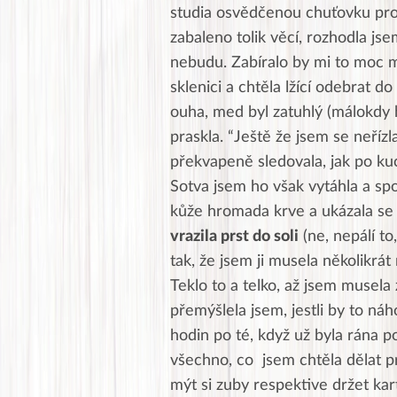
studia osvědčenou chuťovku pro
zabaleno tolik věcí, rozhodla js
nebudu. Zabíralo by mi to moc m
sklenici a chtěla lžící odebrat do
ouha, med byl zatuhlý (málokdy h
praskla. “Ještě že jsem se neříz
překvapeně sledovala, jak po kuch
Sotva jsem ho však vytáhla a spok
kůže hromada krve a ukázala se 
vrazila prst do soli
(ne, nepálí to
tak, že jsem ji musela několikrát
Teklo to a telko, až jsem musela
přemýšlela jsem, jestli by to náh
hodin po té, když už byla rána p
všechno, co jsem chtěla dělat p
mýt si zuby respektive držet kar