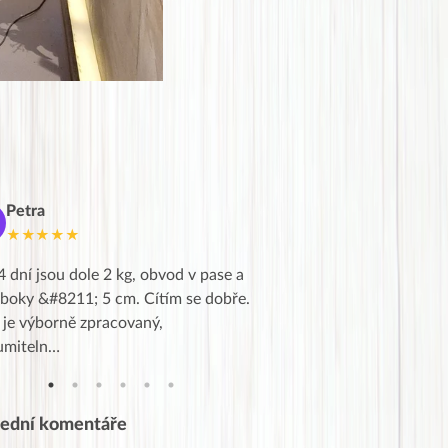
Petra
Marie
M
★★★★★
★★★★★
4 dní jsou dole 2 kg, obvod v pase a
Dnes jsem to konečně vytáh
 boky &#8211; 5 cm. Cítím se dobře.
zapadlé pošty a poslechla j
 je výborně zpracovaný,
videa od EVY. Koho by nepř
umiteln…
tahl…
lední komentáře