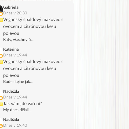
Gabriela
Dnes v 20:30
Veganský špaldový makovec s
UB
ovocem a citrónovou kešu
polevou
Katy, všechny ú...
Kateřina
Dnes v 19:44
Veganský špaldový makovec s
UB
ovocem a citrónovou kešu
polevou
Bude stejně jak...
Naděžda
Dnes v 19:44
Jak vám jde vaření?
UB
My dnes dělali ...
Naděžda
Dnes v 19:40