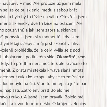
 návštěvy – med. Ale protože už jsem měla
em se, že celou sklenici medu s sebou brát
ísta a bylo by to těžké na váhu. Otevřela jsem
 menší skleničky dvě tři lžíce na oslazení. Ale
o používám) a jak jsem zabrala, sklenice
la!” pomyslela jsem si v momentě, kdy jsem
yní létají střepy a můj prst skončil v lahvi.
ojeně prohlédla, že je celý, vylila se z pod
hluboká rána po tlustém skle.
Okamžitě jsem
, když to předtím nenamočíte!), ale krvácelo to
 měnit. Z prstu mi stékala krvavá slaná hmota.
 zvednout ruku ke stropu, aby se to zmírnilo a
odou nebylo na šití. V prstu mi tepalo ještě pár
od náplastí. Zatrolený prst! Bolelo mě
ravou rukou. A jasně, jsem pravák. Bolelo mě
táček a levou to moc nešlo. O krájení zeleniny