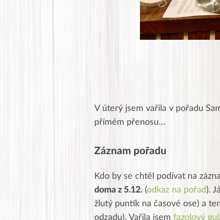
V úterý jsem vařila v pořadu Sa
přímém přenosu…
Záznam pořadu
Kdo by se chtěl podívat na záz
doma z 5.12.
(
odkaz na pořad
). 
žlutý puntík na časové ose) a te
odzadu). Vařila jsem
fazolový gul