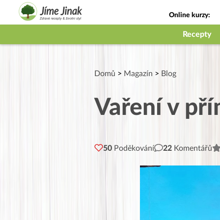
Online kurzy:
Jak na babičky
Recepty
Domů
>
Magazín
>
Blog
Vaření v př
50
Poděkování
22
Komentářů