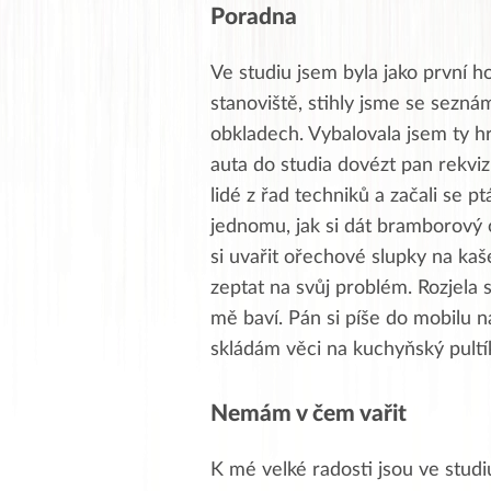
Poradna
Ve studiu jsem byla jako první 
stanoviště, stihly jsme se sezná
obkladech. Vybalovala jsem ty h
auta do studia dovézt pan rekvizi
lidé z řad techniků a začali se p
jednomu, jak si dát bramborový
si uvařit ořechové slupky na kaše
zeptat na svůj problém. Rozjela
mě baví. Pán si píše do mobilu 
skládám věci na kuchyňský pultí
Nemám v čem vařit
K mé velké radosti jsou ve studiu