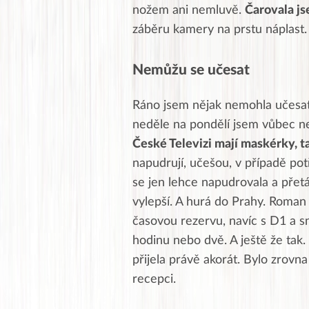
nožem ani nemluvě.
Čarovala js
záběru kamery na prstu náplast. 
Nemůžu se učesat
Ráno jsem nějak nemohla učesat v
neděle na pondělí jsem vůbec ne
České Televizi mají maskérky, t
napudrují, učešou, v případě po
se jen lehce napudrovala a přet
vylepší. A hurá do Prahy. Roman s
časovou rezervu, navíc s D1 a s
hodinu nebo dvě. A ještě že tak.
přijela právě akorát. Bylo zrovna
recepci.