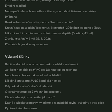
Ozdobte si talíř: 10 jedlých, krásných i zdravých květů
Emoční zajídání
Nebezpečí zelených smoothie a šťáv – jsou nabité živinami, ale i riziky
Lví brána
Broskve bez kadeřavosti – jde to vůbec bez chemie?
Krevní skupina a jídelníček: mýtus, který přežil 30 let bez jediného důkazu
Léky mi snížili na minimum a štítná žláza se zlepšila (Martina, 41 let)
Živý kurz vaření v Brně 25. 8. 2026
Přestaňte bojovat samy se sebou
Vybrané články
Babička do týdne zvládla procházku a oběd v restauraci
Jak jsem nemohla pozřít vůbec žádnou teplou zeleninu
Nepolevující horka: Jak se zdravě ochladit?
Léčebná strava pro JANG kondici a nemoci
Když okurka otevře dveře do dětství
Otevíráme vstup do 9 týdenního programu
Chcete zdravěji jíst a nevíte, jak na to?
Drahé bezlepkové potraviny: platíme za méně bílkovin i vlákniny a více éček
Rybízové víno bez cukru