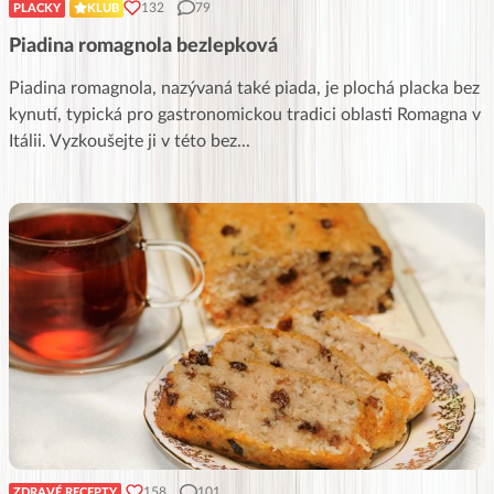
132
79
PLACKY
KLUB
Piadina romagnola bezlepková
Piadina romagnola, nazývaná také piada, je plochá placka bez
kynutí, typická pro gastronomickou tradici oblasti Romagna v
Itálii. Vyzkoušejte ji v této bez
...
158
101
ZDRAVÉ RECEPTY