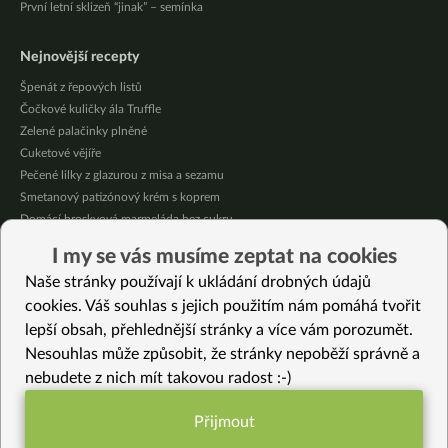
První letní sklizeň “jinak” – semínka
Nejnovější recepty
Špenát z řepových listů
Čočkové kuličky ála Truffle
Zelené palačinky plněné
Cuketové vějíře
Pečené lilky z glazurou z misa a sezamu
Smetanový patizónový krém s koprem
Domácí broskvová marmeláda bez cukru
Pikantní mexická kukuřice se “sýrovou” omáčkou
I my se vás musíme zeptat na cookies
Citrónové jablečné muffiny se sójovou šlehačkou
Naše stránky používají k ukládání drobných údajů
Oves provoněný citrónem a bazalkou
cookies. Váš souhlas s jejich použitím nám pomáhá tvořit
lepší obsah, přehlednější stránky a více vám porozumět.
Vybrané recepty
Nesouhlas může způsobit, že stránky nepoběží správně a
Krémová květáková s hlívou
nebudete z nich mít takovou radost :-)
Čokoládový krém – kroupový s karobem a kokosem
Vánoční salát jinak
Přijmout
Bezlepková citrónová bábovka s mákem
Funkční nastavení potřebujeme (vždy