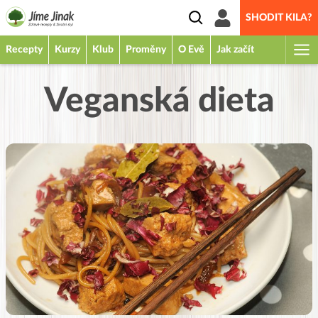
SHODIT KILA?
Recepty
Kurzy
Klub
Proměny
O Evě
Jak začít
Veganská dieta