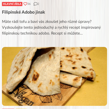
36
2
HLAVNÍ JÍDLA
Filipínské Adobo jinak
Máte rádi tofu a baví vás zkoušet jeho různé úpravy?
Vyzkoušejte tento jednoduchý a rychlý recept inspirovaný
filipínskou technikou adobo. Recept si můžete
...