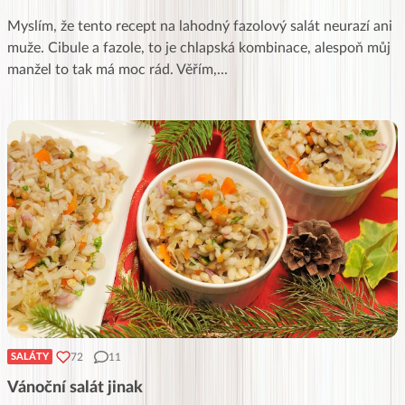
Myslím, že tento recept na lahodný fazolový salát neurazí ani
muže. Cibule a fazole, to je chlapská kombinace, alespoň můj
manžel to tak má moc rád. Věřím,
...
72
11
SALÁTY
Vánoční salát jinak