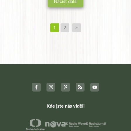
Načíst další
1
2
>
Kde jste nás viděli