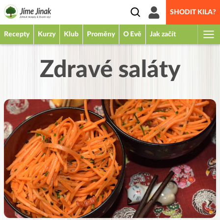
SHODIT KILA?
Recepty
Kurzy
Klub
Proměny
O Evě
Jak začít
Zdravé saláty