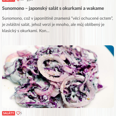
Sunomono – japonský salát s okurkami a wakame
Sunomono, což v japonštině znamená “věci ochucené octem”,
je zvláštní salát, jehož verzí je mnoho, ale můj oblíbený je
klasický s okurkami. Kon
...
5
SALÁTY