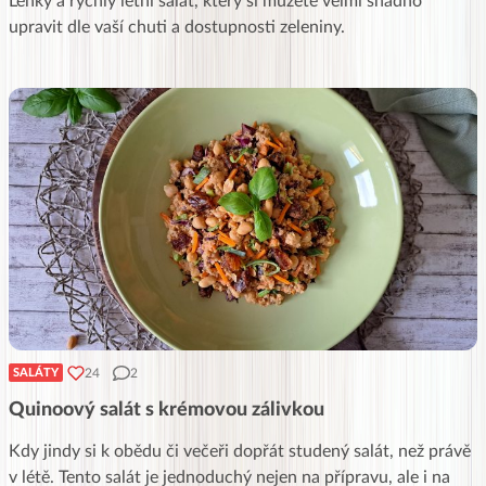
Lehký a rychlý letní salát, který si můžete velmi snadno
upravit dle vaší chuti a dostupnosti zeleniny.
24
2
SALÁTY
Quinoový salát s krémovou zálivkou
Kdy jindy si k obědu či večeři dopřát studený salát, než právě
v létě. Tento salát je jednoduchý nejen na přípravu, ale i na