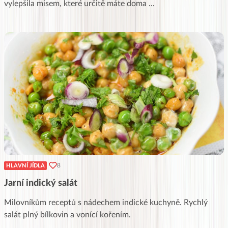
vylepšila misem, které určitě máte doma
...
8
HLAVNÍ JÍDLA
Jarní indický salát
Milovníkům receptů s nádechem indické kuchyně. Rychlý
salát plný bílkovin a vonící kořením.