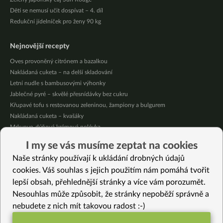
Děti se nemusí učit dospívat – 4. díl
Redukční jídelníček pro ženy 90 kg
Nejnovější recepty
Oves provoněný citrónem a bazalkou
Nakládaná cuketa – na delší skladování
Letní nudle s bambusovými výhonky
Jablečné pyré – skvělé přesnídávky bez cukru
Křupavé tofu s restovanou zeleninou, žampiony a bulgurem
Nakládaná cuketa – kvašáky
Mrkvovo-dýňová krémová polévka
Osvěžující kuskus
I my se vás musíme zeptat na cookies
Osvěžující čaj s citronovými bylinkami
Naše stránky používají k ukládání drobných údajů
Nepečený jablečný dort s rybízem
cookies. Váš souhlas s jejich použitím nám pomáhá tvořit
lepší obsah, přehlednější stránky a více vám porozumět.
Vybrané recepty
Nesouhlas může způsobit, že stránky nepoběží správně a
Tortilla s pečenými batáty a tofu dipem
nebudete z nich mít takovou radost :-)
Fazolovo-dýňová HIT polévka
Žitné těstoviny s italskou omáčkou a tempehem