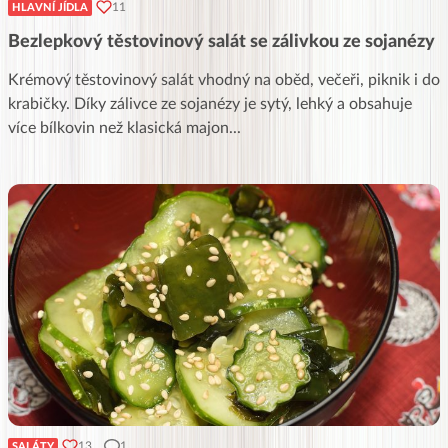
11
HLAVNÍ JÍDLA
Bezlepkový těstovinový salát se zálivkou ze sojanézy
Krémový těstovinový salát vhodný na oběd, večeři, piknik i do
krabičky. Díky zálivce ze sojanézy je sytý, lehký a obsahuje
více bílkovin než klasická majon
...
13
1
SALÁTY