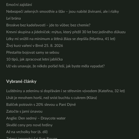
Emoční zajídání
Nebezpečí zelených smoothie a šťáv – jsou nabité živinami, ale i riziky
Lví brána
Broskve bez kadeřavosti – jde to vůbec bez chemie?
Krevní skupina a jídelníček: mýtus, který přežil 30 let bez jediného důkazu
Léky mi snížili na minimum a štítná žláza se zlepšila (Martina, 41 let)
Živý kurz vaření v Brně 25. 8. 2026
Přestaňte bojovat samy se sebou
10 tipů, jak zpracovat letní jablíčka
Už vás unavuje, že někdo pořád řeší, jak byste měla vypadat?
Vybrané články
Luštěniny a zeleninu si dopřávám i se střevním vývodem (Kateřina, 32 let)
Lhát je mnohem horší, než sníst buchtu s cukrem (Klára)
Balíček potravin s 20% slevou u Paní Dýně
Zatočte s jarní únavou
Anglie: Den sedmý – Draycote water
Skvělé ceny pro nové hrdiny
Až na vrcholky hor (6. díl)
Zelený japonský čaj Sun Rouge