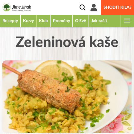
SHODIT KILA?
Recepty
Kurzy
Klub
Proměny
O Evě
Jak začít
Zeleninová kaše