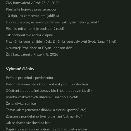
Živý kurz vaření v Brně 25. 8. 2026
Přestaňte bojovat samy se sebou
10 tipů, jak zpracovat letní jablíčka
Už vás unavuje, že někdo pořád řeší, jak byste měla vypadat?
Pět kilo mít a nemít je podstatný rozdíl!
Jak podpořit své zdraví v srpnu
Nezměnila jsem jen jídelníček. Změnila jsem celý svůj život. (Jana, 46 let)
Neumírej: Proč chce žít Bryan Johnson déle
Živý kurz vaření v Praze 9. 8. 2026
Vybrané články
Peřinka pro mimi s povlečením
Pozor, zlevněná cena končí, volňásky do fitka dochází
Ošetření a dodatečné úpravy bio i nebio potravin (1. díl)
Výroba voskovaných ubrousků snadno a rychle
Ženy, dívky, samice
Téma: Jak regenerovat slinivku a slezinu (pozdní léto)
Záznam z pondělního živého vysílání “Jak na léto”
Jak se zbavit závislosti na lepku
Řapíkatý celer – superpotravina pro naši pleť a zdraví