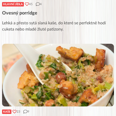
45
4
HLAVNÍ JÍDLA
Ovesný porridge
Lehká a přesto sytá slaná kaše, do které se perfektně hodí
cuketa nebo mladé žluté patizony.
23
9
KAŠE