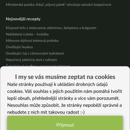
Ministerská panika: Když „sójový párek” ohrožuje národní bezpečnost
Nejnovější recepty
Křupavé tofu s restovanou zeleninou, žampiony a bulgurem
Nakládaná cuketa – kvašáky
Mrkvovo-dýňová krémová polévka
Osvěžující kuskus
Osvěžující čaj s citronovými bylinkami
Nepečený jablečný dort s rybízem
Čokoládové muffiny s mangovým krémem
Meruňky a jablka v citrónovém želé
I my se vás musíme zeptat na cookies
Krémová zeleninová polévka s koprem a vločkami
Naše stránky používají k ukládání drobných údajů
Celozrnná rýže basmati se zeleninou
cookies. Váš souhlas s jejich použitím nám pomáhá tvořit
lepší obsah, přehlednější stránky a více vám porozumět.
Vybrané recepty
Nesouhlas může způsobit, že stránky nepoběží správně a
Podzimní kaše s pečenou zeleninou
nebudete z nich mít takovou radost :-)
Špalda s dušenou zeleninou
Wagnum
Přijmout
Špagety se “sýrovou” omáčkou
Funkční nastavení potřebujeme (vždy