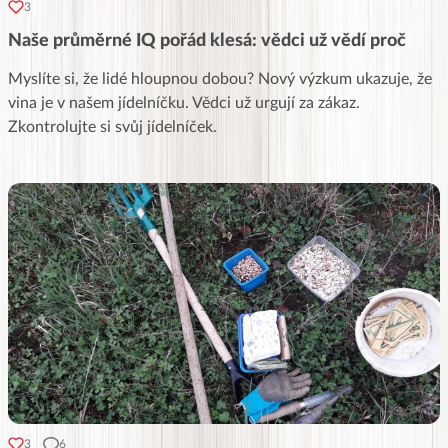
3
Naše průměrné IQ pořád klesá: vědci už vědí proč
Myslíte si, že lidé hloupnou dobou? Nový výzkum ukazuje, že
vina je v našem jídelníčku. Vědci už urgují za zákaz.
Zkontrolujte si svůj jídelníček.
3
6