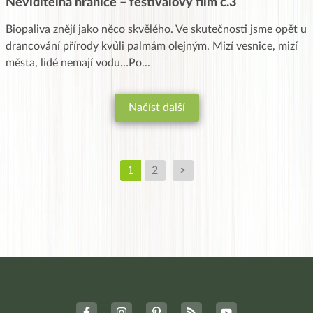
Neviditelná hranice – festivalový film č.3
Biopaliva znějí jako něco skvělého. Ve skutečnosti jsme opět u
drancování přírody kvůli palmám olejným. Mizí vesnice, mizí
města, lidé nemají vodu…Po
...
Načíst další
1
2
>