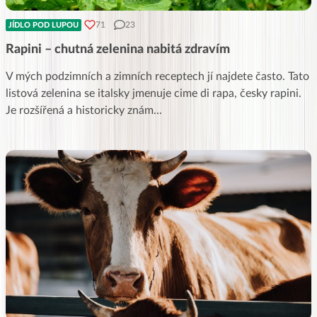
71
23
JÍDLO POD LUPOU
Rapini – chutná zelenina nabitá zdravím
V mých podzimních a zimních receptech jí najdete často. Tato
listová zelenina se italsky jmenuje cime di rapa, česky rapini.
Je rozšířená a historicky znám
...