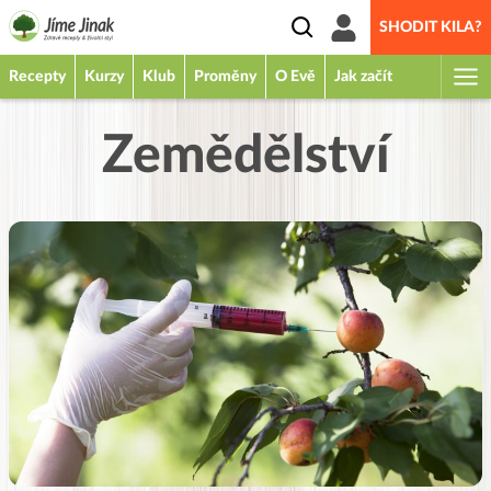
SHODIT KILA?
Recepty
Kurzy
Klub
Proměny
O Evě
Jak začít
Zemědělství