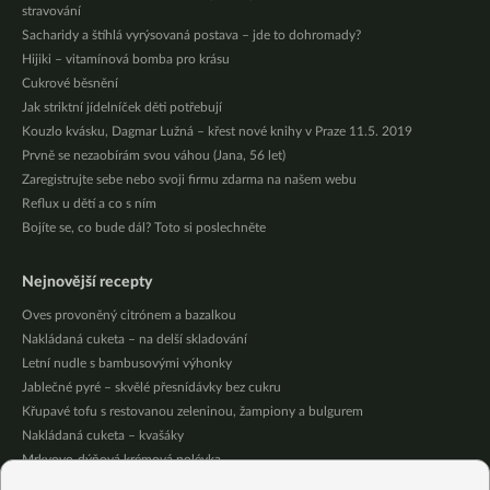
stravování
Sacharidy a štíhlá vyrýsovaná postava – jde to dohromady?
Hijiki – vitamínová bomba pro krásu
Cukrové běsnění
Jak striktní jídelníček děti potřebují
Kouzlo kvásku, Dagmar Lužná – křest nové knihy v Praze 11.5. 2019
Prvně se nezaobírám svou váhou (Jana, 56 let)
Zaregistrujte sebe nebo svoji firmu zdarma na našem webu
Reflux u dětí a co s ním
Bojíte se, co bude dál? Toto si poslechněte
Nejnovější recepty
Oves provoněný citrónem a bazalkou
Nakládaná cuketa – na delší skladování
Letní nudle s bambusovými výhonky
Jablečné pyré – skvělé přesnídávky bez cukru
Křupavé tofu s restovanou zeleninou, žampiony a bulgurem
Nakládaná cuketa – kvašáky
Mrkvovo-dýňová krémová polévka
Osvěžující kuskus