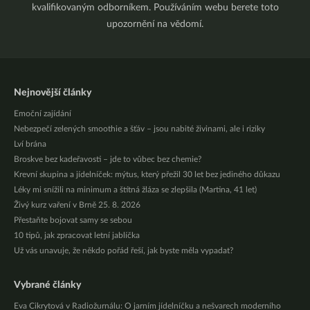
kvalifikovaným odborníkem. Používáním webu berete toto
upozornění na vědomí.
Nejnovější články
Emoční zajídání
Nebezpečí zelených smoothie a šťáv – jsou nabité živinami, ale i riziky
Lví brána
Broskve bez kadeřavosti – jde to vůbec bez chemie?
Krevní skupina a jídelníček: mýtus, který přežil 30 let bez jediného důkazu
Léky mi snížili na minimum a štítná žláza se zlepšila (Martina, 41 let)
Živý kurz vaření v Brně 25. 8. 2026
Přestaňte bojovat samy se sebou
10 tipů, jak zpracovat letní jablíčka
Už vás unavuje, že někdo pořád řeší, jak byste měla vypadat?
Vybrané články
Eva Cikrytová v Radiožurnálu: O jarním jídelníčku a nešvarech moderního