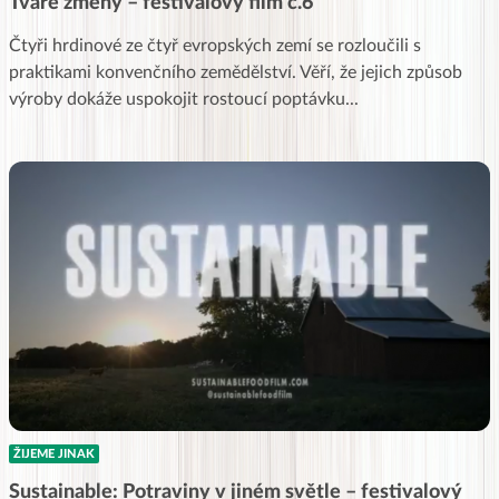
Tváře změny – festivalový film č.6
Čtyři hrdinové ze čtyř evropských zemí se rozloučili s
praktikami konvenčního zemědělství. Věří, že jejich způsob
výroby dokáže uspokojit rostoucí poptávku
...
ŽIJEME JINAK
Sustainable: Potraviny v jiném světle – festivalový