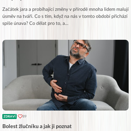
Začátek jara a probíhající změny v přírodě mnoha lidem malují
úsměv na tváři. Co s tím, když na nás v tomto období přichází
spíše únava? Co dělat pro to, a
...
89
ZDRAVÍ
Bolest žlučníku a jak ji poznat