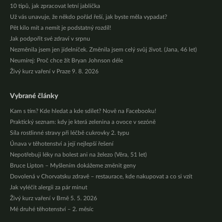
10 tipů, jak zpracovat letní jablíčka
Už vás unavuje, že někdo pořád řeší, jak byste měla vypadat?
Pět kilo mít a nemít je podstatný rozdíl!
Jak podpořit své zdraví v srpnu
Nezměnila jsem jen jídelníček. Změnila jsem celý svůj život. (Jana, 46 let)
Neumírej: Proč chce žít Bryan Johnson déle
Živý kurz vaření v Praze 9. 8. 2026
Vybrané články
Kam s tím? Kde hledat a kde sdílet? Nově na Facebooku!
Praktický seznam: kdy je která zelenina a ovoce v sezóně
Síla rostlinné stravy při léčbě cukrovky 2. typu
Únava v těhotenství a její nejlepší řešení
Nepotřebuji léky na bolest ani na železo (Věra, 51 let)
Bruce Lipton – Myšlením dokážeme změnit geny
Dovolená v Chorvatsku zdravě – restaurace, kde nakupovat a co si vzít
Jak vyléčit alergii za pár minut
Živý kurz vaření v Brně 5. 5. 2026
Mé druhé těhotenství – 2. měsíc