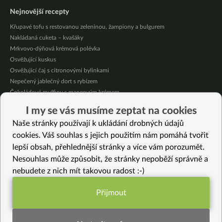
Nejnovější recepty
Křupavé tofu s restovanou zeleninou, žampiony a bulgurem
Nakládaná cuketa – kvašáky
Mrkvovo-dýňová krémová polévka
Osvěžující kuskus
Osvěžující čaj s citronovými bylinkami
Nepečený jablečný dort s rybízem
Čokoládové muffiny s mangovým krémem
Meruňky a jablka v citrónovém želé
I my se vás musíme zeptat na cookies
Krémová zeleninová polévka s koprem a vločkami
Naše stránky používají k ukládání drobných údajů
Celozrnná rýže basmati se zeleninou
cookies. Váš souhlas s jejich použitím nám pomáhá tvořit
lepší obsah, přehlednější stránky a více vám porozumět.
Vybrané recepty
Nesouhlas může způsobit, že stránky nepoběží správně a
Vánoční červený salát
nebudete z nich mít takovou radost :-)
Kynutý štrúdl z kvásku
Plněná roláda s pestem a tofu
Přijmout
Kukuřičná polenta s bulgurem
Funkční nastavení potřebujeme (vždy
Jáhelné kostky
aktivní)
Labužnická svíčková omáčka