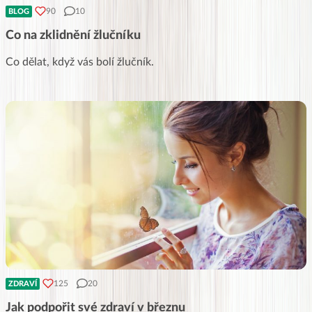
90
10
BLOG
Co na zklidnění žlučníku
Co dělat, když vás bolí žlučník.
125
20
ZDRAVÍ
Jak podpořit své zdraví v březnu