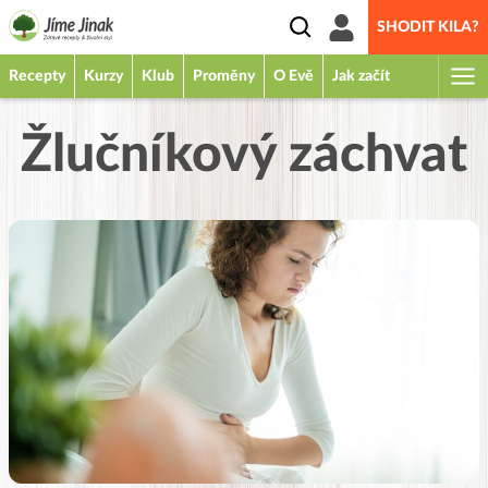
SHODIT KILA?
Recepty
Kurzy
Klub
Proměny
O Evě
Jak začít
Žlučníkový záchvat