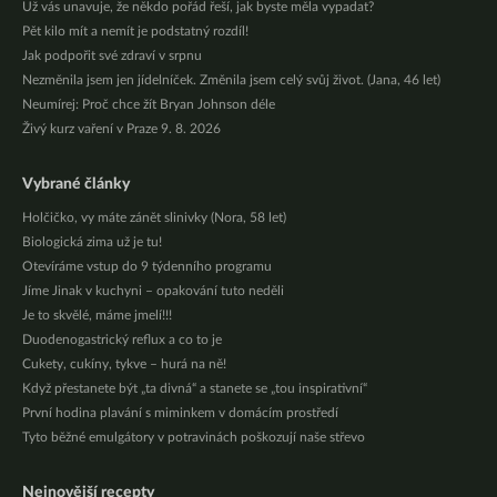
Už vás unavuje, že někdo pořád řeší, jak byste měla vypadat?
Pět kilo mít a nemít je podstatný rozdíl!
Jak podpořit své zdraví v srpnu
Nezměnila jsem jen jídelníček. Změnila jsem celý svůj život. (Jana, 46 let)
Neumírej: Proč chce žít Bryan Johnson déle
Živý kurz vaření v Praze 9. 8. 2026
Vybrané články
Holčičko, vy máte zánět slinivky (Nora, 58 let)
Biologická zima už je tu!
Otevíráme vstup do 9 týdenního programu
Jíme Jinak v kuchyni – opakování tuto neděli
Je to skvělé, máme jmelí!!!
Duodenogastrický reflux a co to je
Cukety, cukíny, tykve – hurá na ně!
Když přestanete být „ta divná“ a stanete se „tou inspirativní“
První hodina plavání s miminkem v domácím prostředí
Tyto běžné emulgátory v potravinách poškozují naše střevo
Nejnovější recepty