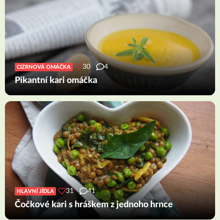
30
4
CIZRNOVÁ OMÁČKA
Pikantní kari omáčka
31
41
HLAVNÍ JÍDLA
Čočkové kari s hráškem z jednoho hrnce