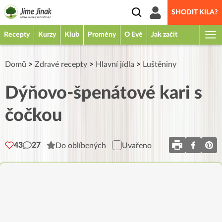
SHODIT KILA?
Recepty
Kurzy
Klub
Proměny
O Evě
Jak začít
Domů
>
Zdravé recepty
>
Hlavní jídla
>
Luštěniny
Dýňovo-špenátové kari s
čočkou
43
27
Do oblíbených
Uvařeno