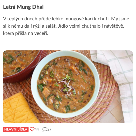
Letní Mung Dhal
V teplých dnech přijde lehké mungové kari k chuti. My jsme
si k němu dali rýži a salát. Jídlo velmi chutnalo i návštěvě,
která přišla na večeři.
44
27
HLAVNÍ JÍDLA