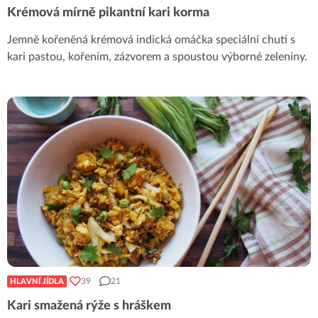
Krémová mírně pikantní kari korma
Jemně kořeněná krémová indická omáčka speciální chuti s
kari pastou, kořením, zázvorem a spoustou výborné zeleniny.
39
21
HLAVNÍ JÍDLA
Kari smažená rýže s hráškem