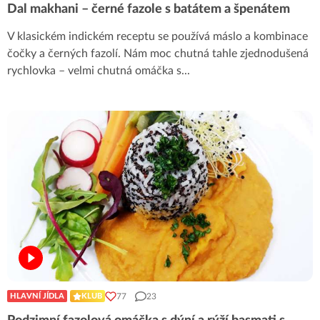
Dal makhani – černé fazole s batátem a špenátem
V klasickém indickém receptu se používá máslo a kombinace
čočky a černých fazolí. Nám moc chutná tahle zjednodušená
rychlovka – velmi chutná omáčka s
...
77
23
HLAVNÍ JÍDLA
KLUB