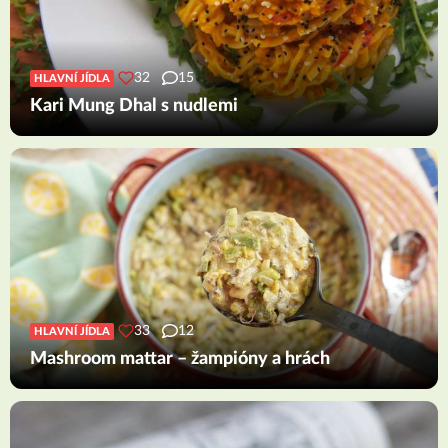
32
15
HLAVNÍ JÍDLA
Kari Mung Dhal s nudlemi
33
12
HLAVNÍ JÍDLA
Mashroom mattar – žampióny a hrách