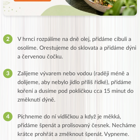
V hrnci rozpálíme na dně olej, přidáme cibuli a
osolíme. Orestujeme do sklovata a přidáme dýni
a červenou čočku.
Zalijeme vývarem nebo vodou (raději méně a
dolijeme, aby nebylo jídlo příliš řídké), přidáme
koření a dusíme pod pokličkou cca 15 minut do
změknutí dýně.
Píchneme do ní vidličkou a když je měkká,
přidáme špenát a prolisovaný česnek. Necháme
krátce prohřát a změknout špenát. Vypneme.