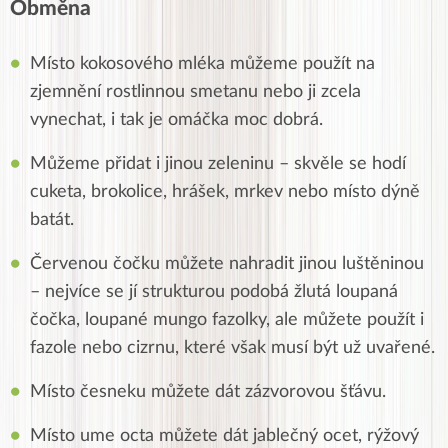
Obměna
Místo kokosového mléka můžeme použít na
zjemnění rostlinnou smetanu nebo ji zcela
vynechat, i tak je omáčka moc dobrá.
Můžeme přidat i jinou zeleninu – skvěle se hodí
cuketa, brokolice, hrášek, mrkev nebo místo dýně
batát.
Červenou čočku můžete nahradit jinou luštěninou
– nejvíce se jí strukturou podobá žlutá loupaná
čočka, loupané mungo fazolky, ale můžete použít i
fazole nebo cizrnu, které však musí být už uvařené.
Místo česneku můžete dát zázvorovou šťávu.
Místo ume octa můžete dát jablečný ocet, rýžový