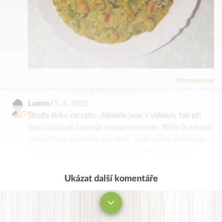
Komentovat
Lamm
15. 4. 2025
Škoda tisku receptu. Jakmile jsou s videem, tak při
tisku zůstane často je seznam surovin. Tohle je recept
přitom jako stvořený pro děti. Jinak výborný recept.
Syn si dokonce jednou vzal suroviny na vodácký
výcvik v 7. třídě a vařil v ešusu.
Ukázat další komentáře
Komentovat