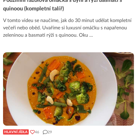
Podzimní fazolová omáčka s dýní a rýží basmati s
quinoou (kompletní talíř)
V tomto videu se naučíme, jak do 30 minut udělat kompletní
večeři nebo oběd. Uvaříme si luxusní omáčku s napařenou
zeleninou a basmati rýži s quinoou. Oku
...
46
29
HLAVNÍ JÍDLA