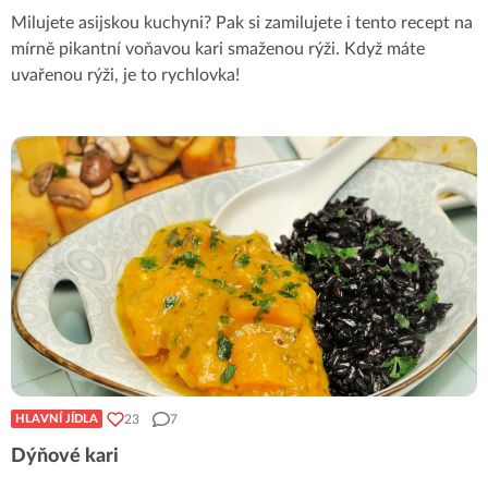
Milujete asijskou kuchyni? Pak si zamilujete i tento recept na
mírně pikantní voňavou kari smaženou rýži. Když máte
uvařenou rýži, je to rychlovka!
23
7
HLAVNÍ JÍDLA
Dýňové kari