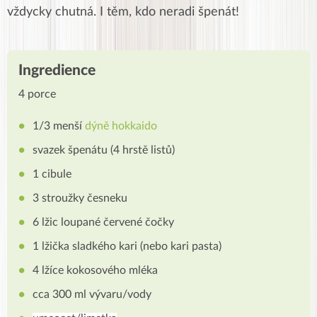
vždycky chutná. I těm, kdo neradi špenát!
Ingredience
4 porce
1/3 menší
dýně hokkaido
svazek špenátu (4 hrstě listů)
1 cibule
3 stroužky česneku
6 lžic loupané červené čočky
1 lžička sladkého kari (nebo kari pasta)
4 lžíce kokosového mléka
cca 300 ml vývaru/vody