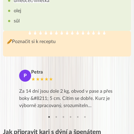
umeocet/limetka
olej
sůl
Poznačit si k receptu
Petra
Ma
P
M
★★★★★
★
k,
Za 14 dní jsou dole 2 kg, obvod v pase a přes
Dnes jse
znání pro
boky &#8211; 5 cm. Cítím se dobře. Kurz je
zapadlé p
…
výborně zpracovaný, srozumiteln…
od EVY. 
Jak připravit kari s dýní a špenátem