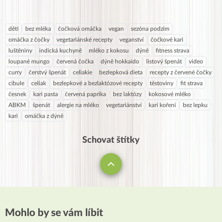
děti
bez mléka
čočková omáčka
vegan
sezóna podzim
omáčka z čočky
vegetariánské recepty
veganství
čočkové kari
luštěniny
indická kuchyně
mléko z kokosu
dýně
fitness strava
loupané mungo
červená čočka
dýně hokkaido
listový špenát
video
curry
čerstvý špenát
celiakie
bezlepková dieta
recepty z červené čočky
cibule
celiak
bezlepkové a bezlaktózové recepty
těstoviny
fit strava
česnek
kari pasta
červená paprika
bez laktózy
kokosové mléko
ABKM
špenát
alergie na mléko
vegetariánství
kari koření
bez lepku
kari
omáčka z dýně
Schovat štítky
Mohlo by se vám líbit