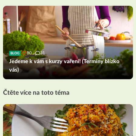
80
31
BLOG
Jedeme k vám s kurzy vaření! (Termíny blízko
vás)
Čtěte více na toto téma