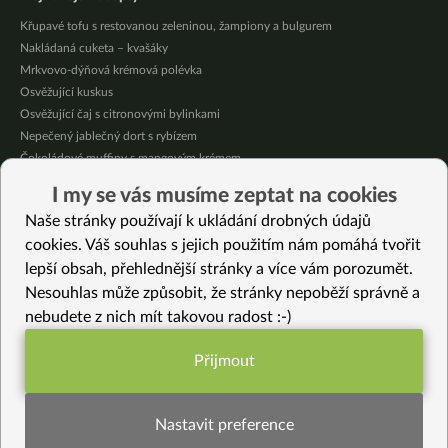
Křupavé tofu s restovanou zeleninou, žampiony a bulgurem
Nakládaná cuketa – kvašáky
Mrkvovo-dýňová krémová polévka
Osvěžující kuskus
Osvěžující čaj s citronovými bylinkami
Nepečený jablečný dort s rybízem
Čokoládové muffiny s mangovým krémem
Meruňky a jablka v citrónovém želé
I my se vás musíme zeptat na cookies
Krémová zeleninová polévka s koprem a vločkami
Naše stránky používají k ukládání drobných údajů
Celozrnná rýže basmati se zeleninou
cookies. Váš souhlas s jejich použitím nám pomáhá tvořit
lepší obsah, přehlednější stránky a více vám porozumět.
Vybrané recepty
Nesouhlas může způsobit, že stránky nepoběží správně a
Květák na citrónu
nebudete z nich mít takovou radost :-)
Letní polévka se zeleninou a houbami shitake
Buddha bowl s konopným pestem
Přijmout
Cuketové sýrové rolky
Funkční nastavení potřebujeme (vždy
Pečené seitanové plátky
aktivní)
Fazole vděčnosti
Nastavit preference
Korejská kimchi pizza