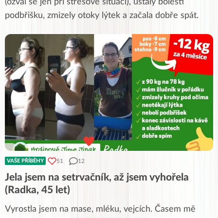
(ozval se jen při stresové situaci), ustaly bolesti
podbřišku, zmizely otoky lýtek a začala dobře spát.
51
12
VAŠE PŘÍBĚHY
Jela jsem na setrvačník, až jsem vyhořela
(Radka, 45 let)
Vyrostla jsem na mase, mléku, vejcích. Časem mě