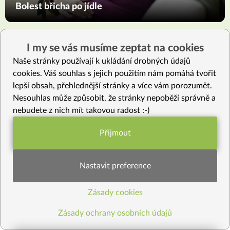
Bolest břicha po jídle
I my se vás musíme zeptat na cookies
Naše stránky používají k ukládání drobných údajů
cookies. Váš souhlas s jejich použitím nám pomáhá tvořit
Vyzkoušejte také
lepší obsah, přehlednější stránky a více vám porozumět.
Nesouhlas může způsobit, že stránky nepoběží správně a
nebudete z nich mít takovou radost :-)
Přijmout
Funkční nastavení potřebujeme (vždy
aktivní)
Nastavit preference
Zásady cookies
Statistiky pro lepší obsah
Zásady ochrany osobních údajů