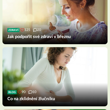
125
20
ZDRAVÍ
Jak podpořit své zdraví v březnu
90
10
BLOG
Co na zklidnění žlučníku