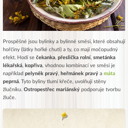
Prospěšné jsou bylinky a bylinné směsi, které obsahují
hořčiny (látky hořké chuti) a ty, co mají močopudný
efekt. Hodí se
čekanka
,
přeslička
rolní
,
smetánka
lékařská
,
kopřiva
, vhodnou kombinací ve směsi je
například
pelyněk
pravý
,
heřmánek
pravý
a
máta
peprná
. Tyto byliny tlumí křeče, uvolňují stěny
žlučníku.
Ostropestřec
mariánský
podporuje tvorbu
žluče.