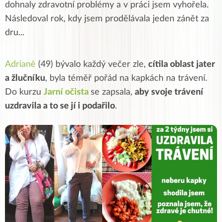
dohnaly zdravotní problémy a v práci jsem vyhořela.
Následoval rok, kdy jsem prodělávala jeden zánět za
dru
...
Adrianě
(49) bývalo k
aždý večer zle,
cítila oblast jater
a žlučníku
, byla téměř pořád na kapkách na trávení.
Do kurzu
Jarní očista
se zapsala,
aby svoje trávení
uzdravila a to se jí i podařilo
.