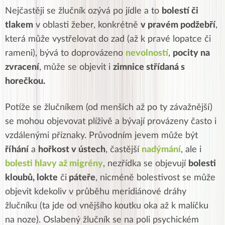
Nejčastěji se žlučník ozývá po jídle a to
bolestí či
tlakem
v oblasti žeber, konkrétně
v pravém podžebří
,
která může vystřelovat do zad (až k pravé lopatce či
rameni), bývá to doprovázeno
nevolností
,
pocity na
zvracení
, může se objevit i
zimnice střídaná s
horečkou.
Potíže se žlučníkem (od menších až po ty závažnější)
se mohou objevovat plíživě a bývají provázeny často i
vzdálenými příznaky. Průvodním jevem může být
říhání
a
hořkost v ústech
, častější
nadýmání
, ale i
bolesti hlavy až migrény
, nezřídka se objevují
bolesti
kloubů, lokte
či
páteře
, nicméně bolestivost se může
objevit kdekoliv v průběhu meridiánové dráhy
žlučníku (ta jde od vnějšího koutku oka až k malíčku
na noze). Oslabený žlučník se na poli psychickém