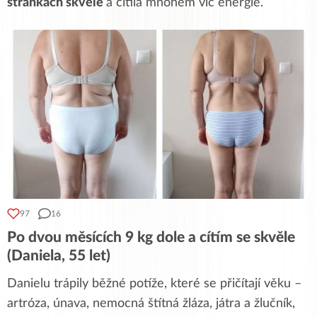
stránkách skvěle
a cítila mnohem víc energie.
97
16
Po dvou měsících 9 kg dole a cítím se skvěle
(Daniela, 55 let)
Danielu trápily běžné potíže, které se přičítají věku –
artróza, únava, nemocná štítná žláza, játra a žlučník,