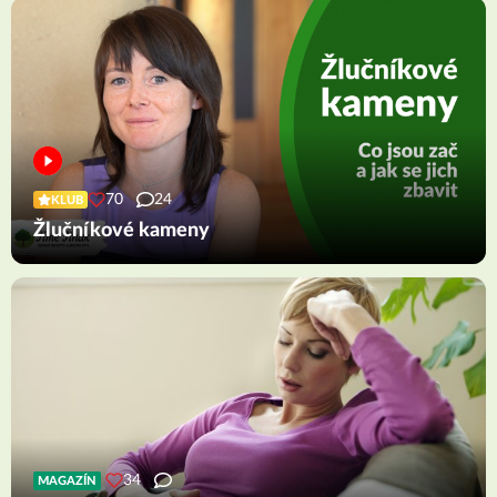
70
24
KLUB
Žlučníkové kameny
34
MAGAZÍN