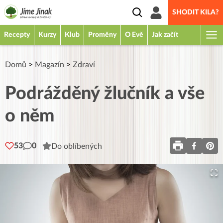
SHODIT KILA?
Recepty
Kurzy
Klub
Proměny
O Evě
Jak začít
Domů
>
Magazín
>
Zdraví
Podrážděný žlučník a vše
o něm
53
0
Do oblíbených