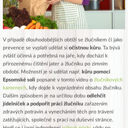
V případě dlouhodobějších obtíží se žlučníkem či jako
prevence se vyplatí udělat si
očistnou
kůru
. Ta bývá
zvlášť účinná a potřebná na jaře, kdy dochází k
přirozenému čištění jater a žlučníku po zimním
období. Možností je si udělat např.
kůru pomocí
Epsomské soli
popsané v tomto videu o
žlučníkových
kamenech
, kdy dojde k vyprázdnění obsahu žlučníku.
Dalším způsobem je na určitou dobu
odlehčit
jídelníček a podpořit práci žlučníku
zařazením
zdravých potravin a vynecháním těch pro trávení
zatěžujících, společně s prací na duševní stránce.