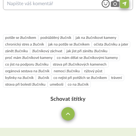
potíže se žlučníkem
podrážděný žlučník
jak na žlučníkové kameny
chronický stres a žlučník
jak na potíže se žlučníkem
očista žlučníku a jater
zánět žlučníku
žlučníkový záchvat
jak jíst při zánětu žlučníku
proč mám žlučníkové kameny
co mám dělat se žlučníkovými kameny
co jíst na podporu žlučníku
strava při žlučníkových kamenech
orgánová sestava na žlučník
nemoci žlučníku
rýžový půst
bylinky na žlučník
žlučník
co nejíst při potížích se žlučníkem
trávení
strava při bolesti žlučníku
umeboši
co na žlučník
Schovat štítky