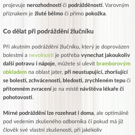
projevuje
nerozhodností
či
podrážděností
. Varovným
příznakem je
žluté bělmo
či přímo
pokožka
.
Co dělat při podráždění žlučníku
Při akutním podráždění žlučníku, který je doprovázen
bolestmi a
nevolností
je potřeba
vynechat jakoukoliv
další potravu
i nápoje
, můžete si ulevit
bramborovým
obkladem
na oblast jater,
při neustupující, zhoršující
se bolesti, zchvácenosti, bledosti, zrychleném tepu
či
přítomném zvracení
je na místě
návštěva lékaře či
pohotovosti
.
Mírné podráždění lze rozehnat i doma
, ale optimálně
pod vedením zkušeného odborníka či pokud má již
člověk své vlastní zkušenosti, při jakékoliv