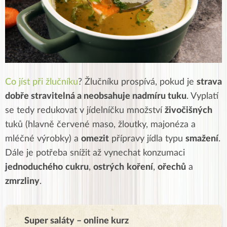
Co jíst při žlučníku
? Žlučníku prospívá, pokud je
strava
dobře stravitelná a neobsahuje nadmíru tuku
. Vyplatí
se tedy redukovat v jídelníčku množství
živočišných
tuků (hlavně červené maso, žloutky, majonéza a
mléčné výrobky) a
omezit
přípravy jídla typu
smažení
.
Dále je potřeba snížit až vynechat konzumaci
jednoduchého
cukru
,
ostrých
koření
,
ořechů
a
zmrzliny
.
Super saláty – online kurz