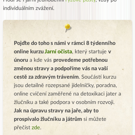
Hodí se i jarní jednodenní
rýžové půsty
, vždy po
individuálním zvážení.
Pojďte do toho s námi v rámci 8 týdenního
online kurzu
Jarní očista
, který startuje
v
únoru
a kde vás
provedeme potřebnou
změnou stravy a podpoříme vás na vaší
cestě za zdravým trávením
. Součástí kurzu
jsou detailně rozepsané jídelníčky, poradna,
online cvičení zaměřené na detoxikaci jater a
žlučníku a také podpora v osobním rozvoji.
Jak na úpravu stravy na jaře
, aby to
prospívalo žlučníku a játrům
si můžete
přečíst
zde
.