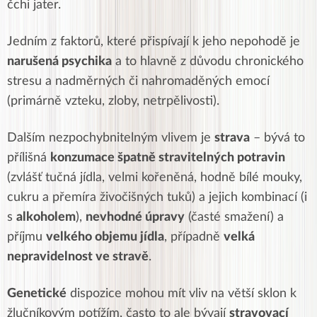
čchi jater.
Jedním z faktorů, které přispívají k jeho nepohodě je
narušená psychika
a to hlavně z důvodu chronického
stresu a nadměrných či nahromaděných emocí
(primárně vzteku, zloby, netrpělivosti).
Dalším nezpochybnitelným vlivem je
strava
– bývá to
přílišná
konzumace špatně stravitelných potravin
(zvlášť tučná jídla, velmi kořeněná, hodně bílé mouky,
cukru a přemíra živočišných tuků) a jejich kombinací (i
s
alkoholem
),
nevhodné úpravy
(časté smažení) a
příjmu
velkého objemu jídla
, případně
velká
nepravidelnost ve stravě
.
Genetické
dispozice mohou mít vliv na větší sklon k
žlučníkovým potížím, často to ale bývají
stravovací