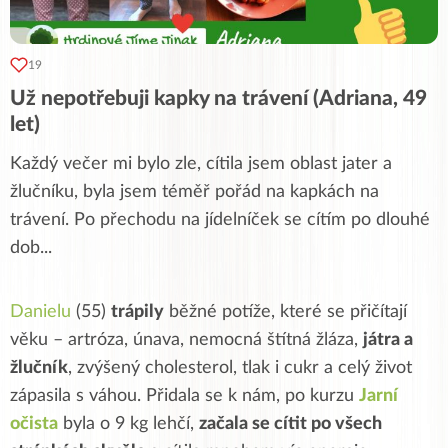
19
Už nepotřebuji kapky na trávení (Adriana, 49
let)
Každý večer mi bylo zle, cítila jsem oblast jater a
žlučníku, byla jsem téměř pořád na kapkách na
trávení. Po přechodu na jídelníček se cítím po dlouhé
dob
...
Danielu
(55)
trápily
běžné potíže, které se přičítají
věku – artróza, únava, nemocná štítná žláza,
játra a
žlučník
, zvýšený cholesterol, tlak i cukr a celý život
zápasila s váhou. Přidala se k nám, po kurzu
Jarní
očista
byla o 9 kg lehčí,
začala se cítit po všech