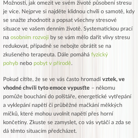
Možností, jak omezit ve svém životě působení stresu
je více. Nejprve si najděte klidnou chvíli o samotě, kdy
se snažte zhodnotit a popsat všechny stresové
situace ve vašem denním životě. Systematickou prací
na
osobním rozvoji
by se vám mělo dařit vlivy stresu
redukovat, případně se nebojte obrátit se na
zkušeného terapeuta. Dále pomáhá
fyzický
pohyb
nebo
pobyt v přírodě
.
Pokud cítíte, že se ve vás často hromadí
vztek, ve
vhodné chvíli tyto emoce vypusťte
– někomu
pomůže bouchání do polštáře, energetické vytřepání
a vyklepání napětí či průběžné mačkání měkkých
míčků, které mohou uvolnit napětí přes horní
končetiny. Zkuste se zamyslet, co vás vytáčí a zda se
dá těmto situacím předcházet.