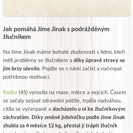
Jak pomáhá Jíme Jinak s podrážděným
žlučníkem
Na Jíme Jinak máme bohaté zkušenosti s lidmi, kteří
měli problémy se žlučníkem a
díky úpravě stravy se
jim brzy ulevilo
. Pojďte se s námi začíst a načerpat
potřebnou motivaci.
Radka
(45) vyrostla na mase, mléce a vejcích. Časem
se začaly ozývat zdravotní potíže, trpěla nadváhou,
cítila se vyčerpaně a
docházelo u ní ke žlučníkovým
záchvatům
.
Díky změně jídelníčku podle Jíme Jinak
zhubla za 4 měsíce 12 kg,
přestal jí trápit žlučník