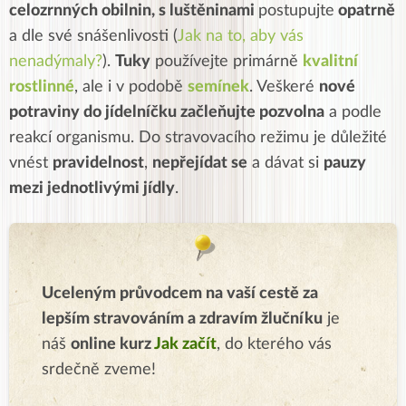
celozrnných obilnin, s luštěninami
postupujte
opatrně
a dle své snášenlivosti (
Jak na to, aby vás
nenadýmaly?
).
Tuky
používejte primárně
kvalitní
rostlinné
, ale i v podobě
semínek
. Veškeré
nové
potraviny do jídelníčku začleňujte pozvolna
a podle
reakcí organismu. Do stravovacího režimu je důležité
vnést
pravidelnost
,
nepřejídat se
a dávat si
pauzy
mezi jednotlivými jídly
.
Uceleným průvodcem na vaší cestě za
lepším stravováním a zdravím žlučníku
je
náš
online kurz
Jak začít
, do kterého vás
srdečně zveme!