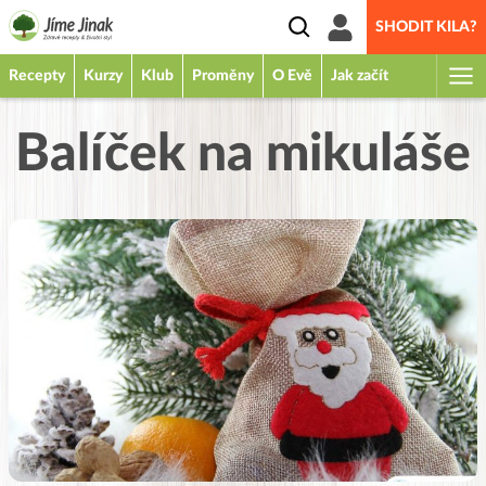
SHODIT KILA?
Recepty
Kurzy
Klub
Proměny
O Evě
Jak začít
Balíček na mikuláše