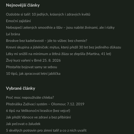
Nejnovější články
Ozdobte si talíř: 10 jedlých, krásných i zdravých květů
Emoční zajídání
Nebezpečí zelených smoothie a šťáv – jsou nabité živinami, ale i riziky
Lví brána
Broskve bez kadeřavosti – jde to vůbec bez chemie?
Krevní skupina a jídelníček: mýtus, který přežil 30 let bez jediného důkazu
Léky mi snížili na minimum a štítná žláza se zlepšila (Martina, 41 let)
Živý kurz vaření v Brně 25. 8. 2026
Přestaňte bojovat samy se sebou
10 tipů, jak zpracovat letní jablíčka
Vybrané články
Proč moc nepoužíváte chleba?
Přednáška Zažívací systém – Olomouc 7.12. 2019
6 tipů na Velikonoční kraslice (bez vejce!)
Jak přežít Vánoce ve zdraví a bez přibírání
Jak pečovat o žaludek
5 skvělých potravin pro zimní talíř a co z nich uvařit