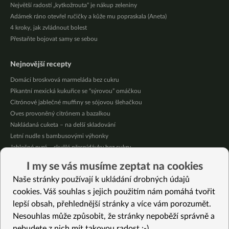
Největší radostí „kytkožrouta“ je nákup zeleniny
Adámek ráno otevřel ručičky a kůže mu popraskala (Aneta)
4 kroky, jak zvládnout bolest
Přestaňte bojovat samy se sebou
Nejnovější recepty
Domácí broskvová marmeláda bez cukru
Pikantní mexická kukuřice se “sýrovou” omáčkou
Citrónové jablečné muffiny se sójovou šlehačkou
Oves provoněný citrónem a bazalkou
Nakládaná cuketa – na delší skladování
Letní nudle s bambusovými výhonky
Jablečné pyré – skvělé přesnídávky bez cukru
Křupavé tofu s restovanou zeleninou, žampiony a bulgurem
I my se vás musíme zeptat na cookies
Nakládaná cuketa – kvašáky
Naše stránky používají k ukládání drobných údajů
Mrkvovo-dýňová krémová polévka
cookies. Váš souhlas s jejich použitím nám pomáhá tvořit
lepší obsah, přehlednější stránky a více vám porozumět.
Vybrané recepty
Nesouhlas může způsobit, že stránky nepoběží správně a
Šťouchaná květákovo – vločková polévka
nebudete z nich mít takovou radost :-)