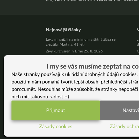
Nejnovější články
V
Léky mi snížili na minimum a štítná žláza se
J
zlepšila (Martina, 41 let)
d
Živý kurz vaření v Brně 25. 8. 2026
C
Přestaňte bojovat samy se sebou
Ž
h
10 tipů, jak zpracovat letní jablíčka
I my se vás musíme zeptat na co
Š
Už vás unavuje, že někdo pořád řeší, jak byste
Naše stránky používají k ukládání drobných údajů cookies. 
měla vypadat?
P
použitím nám pomáhá tvořit lepší obsah, přehlednější strá
Pět kilo mít a nemít je podstatný rozdíl!
M
k
porozumět. Nesouhlas může způsobit, že stránky nepoběží
Jak podpořit své zdraví v srpnu
V
nich mít takovou radost :-)
Nezměnila jsem jen jídelníček. Změnila jsem celý
v
svůj život. (Jana, 46 let)
N
Neumírej: Proč chce žít Bryan Johnson déle
Přijmout
Nastavi
N
Živý kurz vaření v Praze 9. 8. 2026
Funkční nastavení potřebujeme (vždy aktivn
r
N
Zásady cookies
Zásady ochra