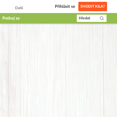
Přihlásit se
SHODIT KILA?
Další
Potkej se
Hledat