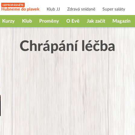
Hubneme do plavek
Klub JJ
Zdravá snídaně
Super saláty
Kurzy
Klub
Proměny
O Evě
Jak začít
Magazín
Chrápání léčba