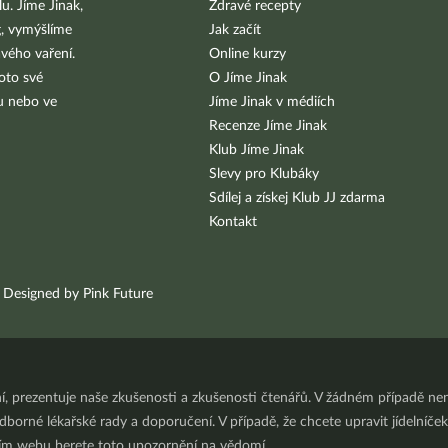
u. Jíme Jinak,
Zdravé recepty
g, vymýšlíme
Jak začít
vého vaření.
Online kurzy
oto své
O Jíme Jinak
bu nebo ve
Jíme Jinak v médiích
Recenze Jíme Jinak
Klub Jíme Jinak
Slevy pro Klubáky
Sdílej a získej Klub JJ zdarma
Kontakt
Designed by Pink Future
ní, prezentuje naše zkušenosti a zkušenosti čtenářů. V žádném případě 
orné lékařské rady a doporučení. V případě, že chcete upravit jídelníček 
ním webu berete toto upozornění na vědomí.