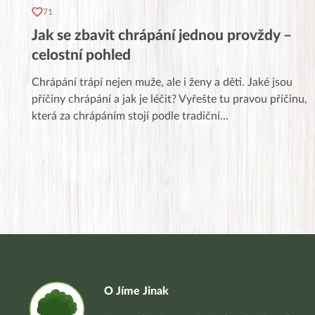
71
Jak se zbavit chrápání jednou provždy –
celostní pohled
Chrápání trápí nejen muže, ale i ženy a děti. Jaké jsou
příčiny chrápání a jak je léčit? Vyřešte tu pravou příčinu,
která za chrápáním stojí podle tradiční
...
O Jíme Jinak