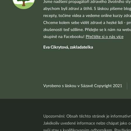
Jsme nadšení propagátoři zdravého životního styl
abychom byli zdraví a štíhlí. S láskou píšeme blo
recepty, točíme videa a vedeme online kurzy zdra
Chceme kolem sebe vidět zdravé a hezké lidi - pr
zkušenosti teď sdílíme. Přidejte se k nám na we
skupině na Facebooku!
Přečtěte si o nás více
Eva Cikrytová, zakladatelka
Vyrobeno s láskou v Sázavě Copyright 2021
Upozornění: Obsah těchto stránek je informativ
Jakékoliv uvedené informace nelze chápat jako odb
svůj stav s kvalifikovaným odborníkem. Používá