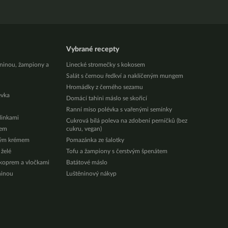
Vybrané recepty
eninou, žampiony a
Linecké stromečky s kokosem
Salát s černou ředkví a naklíčeným mungem
Hromádky z černého sezamu
évka
Domácí tahini máslo se skořicí
Ranní miso polévka s vařenými semínky
ylinkami
Cukrová bílá poleva na zdobení perníčků (bez
zem
cukru, vegan)
vým krémem
Pomazánka ze šalotky
 želé
Tofu a žampiony s čerstvým špenátem
 koprem a vločkami
Batátové máslo
ninou
Luštěninový nákyp