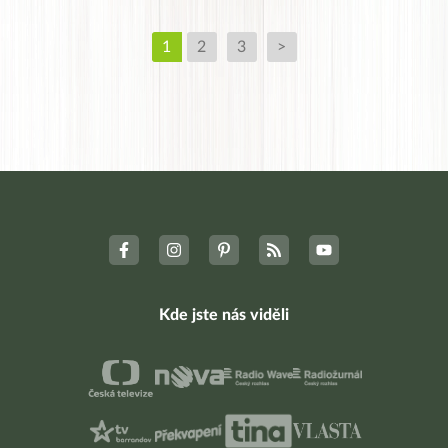
1
2
3
>
Kde jste nás viděli