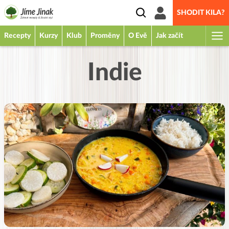
SHODIT KILA?
Recepty
Kurzy
Klub
Proměny
O Evě
Jak začít
Indie