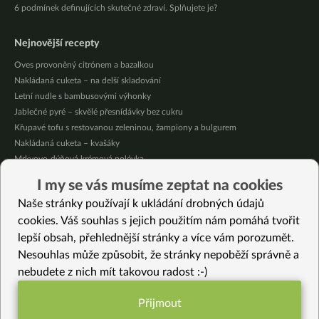
6 podmínek definujících skutečné zdraví. Splňujete je?
Nejnovější recepty
Oves provoněný citrónem a bazalkou
Nakládaná cuketa – na delší skladování
Letní nudle s bambusovými výhonky
Jablečné pyré – skvělé přesnídávky bez cukru
Křupavé tofu s restovanou zeleninou, žampiony a bulgurem
Nakládaná cuketa – kvašáky
Mrkvovo-dýňová krémová polévka
Osvěžující kuskus
I my se vás musíme zeptat na cookies
Osvěžující čaj s citronovými bylinkami
Naše stránky používají k ukládání drobných údajů
Nepečený jablečný dort s rybízem
cookies. Váš souhlas s jejich použitím nám pomáhá tvořit
lepší obsah, přehlednější stránky a více vám porozumět.
Vybrané recepty
Nesouhlas může způsobit, že stránky nepoběží správně a
Indická jogurtová pánev
nebudete z nich mít takovou radost :-)
Jablečno-vanilkový pohár s batátovo-čokoládovým krémem
Dip na zeleninu
Přijmout
Batátový bezlepkový dortík
Funkční nastavení potřebujeme (vždy