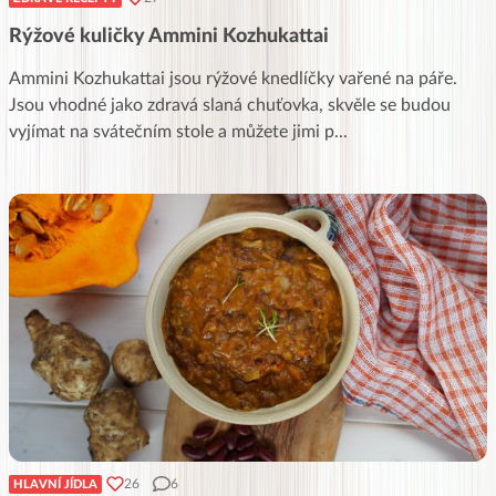
Rýžové kuličky Ammini Kozhukattai
Ammini Kozhukattai jsou rýžové knedlíčky vařené na páře.
Jsou vhodné jako zdravá slaná chuťovka, skvěle se budou
vyjímat na svátečním stole a můžete jimi p
...
26
6
HLAVNÍ JÍDLA