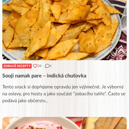
38
4
ZDRAVÉ RECEPTY
Sooji namak pare – indická chuťovka
Tento snack si dopřejeme opravdu jen výjimečně. Je výborný
na oslavy, pro hosty a jako součást “zobacího talíře”. Často se
podává jako občerstv
...