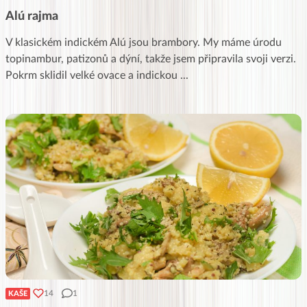
Alú rajma
V klasickém indickém Alú jsou brambory. My máme úrodu
topinambur, patizonů a dýní, takže jsem připravila svoji verzi.
Pokrm sklidil velké ovace a indickou
...
14
1
KAŠE