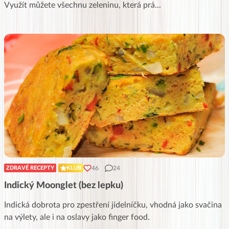
Využít můžete všechnu zeleninu, která prá
...
46
24
ZDRAVÉ RECEPTY
KLUB
Indický Moonglet (bez lepku)
Indická dobrota pro zpestření jídelníčku, vhodná jako svačina
na výlety, ale i na oslavy jako finger food.