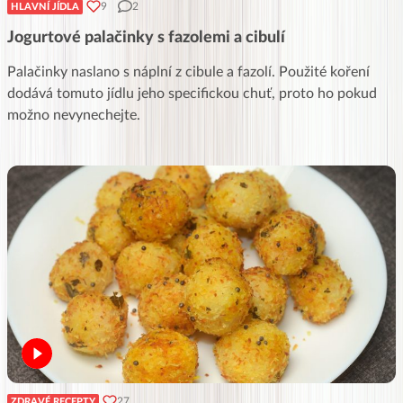
9
2
HLAVNÍ JÍDLA
Jogurtové palačinky s fazolemi a cibulí
Palačinky naslano s náplní z cibule a fazolí. Použité koření
dodává tomuto jídlu jeho specifickou chuť, proto ho pokud
možno nevynechejte.
27
ZDRAVÉ RECEPTY