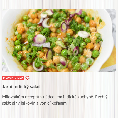
8
HLAVNÍ JÍDLA
Jarní indický salát
Milovníkům receptů s nádechem indické kuchyně. Rychlý
salát plný bílkovin a vonící kořením.