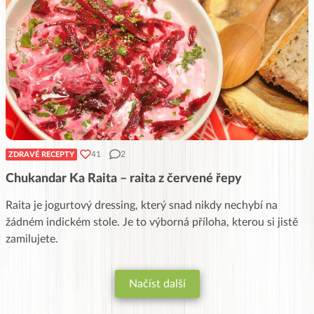
41
2
ZDRAVÉ RECEPTY
Chukandar Ka Raita – raita z červené řepy
Raita je jogurtový dressing, který snad nikdy nechybí na
žádném indickém stole. Je to výborná příloha, kterou si jistě
zamilujete.
Načíst další