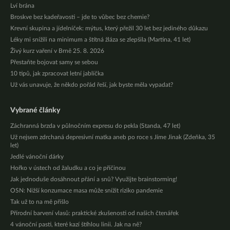
Lví brána
Broskve bez kadeřavosti – jde to vůbec bez chemie?
Krevní skupina a jídelníček: mýtus, který přežil 30 let bez jediného důkazu
Léky mi snížili na minimum a štítná žláza se zlepšila (Martina, 41 let)
Živý kurz vaření v Brně 25. 8. 2026
Přestaňte bojovat samy se sebou
10 tipů, jak zpracovat letní jablíčka
Už vás unavuje, že někdo pořád řeší, jak byste měla vypadat?
Vybrané články
Záchranná brzda v půlnočním expresu do pekla (Standa, 47 let)
Už nejsem zdrchaná depresivní matka aneb po roce s Jíme Jinak (Zdeňka, 35
let)
Jedlé vánoční dárky
Hořko v ústech od žaludku a co je příčinou
Jak jednoduše dosáhnout přání a snů? Využijte brainstorming!
OSN: Nižší konzumace masa může snížit riziko pandemie
Tak už to na mě přišlo
Přírodní barvení vlasů: praktické zkušenosti od našich čtenářek
4 vánoční pasti, které kazí štíhlou linii. Jak na ně?