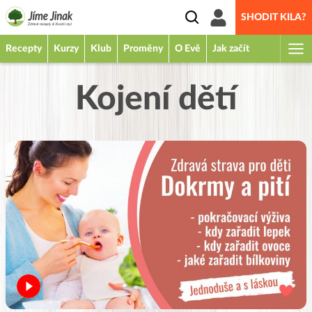
SHODIT KILA?
Recepty
Kurzy
Klub
Proměny
O Evě
Jak začít
Kojení dětí