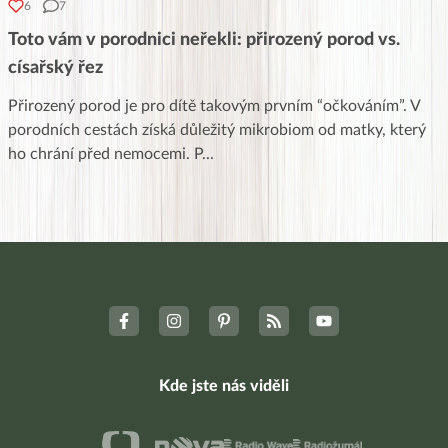
6
7
Toto vám v porodnici neřekli: přirozený porod vs.
císařský řez
Přirozený porod je pro dítě takovým prvním “očkováním”. V
porodních cestách získá důležitý mikrobiom od matky, který
ho chrání před nemocemi. P
...
Kde jste nás viděli