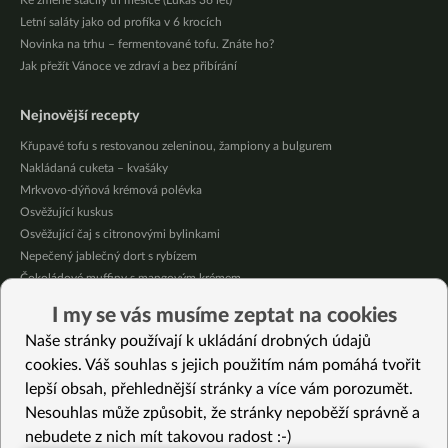
Ke změně stačily tři měsíce (Lukáš 36 let)
Letní saláty jako od profíka v 6 krocích
Novinka na trhu – fermentované tofu. Znáte ho?
Jak přežít Vánoce ve zdraví a bez přibírání
Nejnovější recepty
Křupavé tofu s restovanou zeleninou, žampiony a bulgurem
Nakládaná cuketa – kvašáky
Mrkvovo-dýňová krémová polévka
Osvěžující kuskus
Osvěžující čaj s citronovými bylinkami
Nepečený jablečný dort s rybízem
Čokoládové muffiny s mangovým krémem
Meruňky a jablka v citrónovém želé
I my se vás musíme zeptat na cookies
Krémová zeleninová polévka s koprem a vločkami
Naše stránky používají k ukládání drobných údajů
Celozrnná rýže basmati se zeleninou
cookies. Váš souhlas s jejich použitím nám pomáhá tvořit
lepší obsah, přehlednější stránky a více vám porozumět.
Vybrané recepty
Nesouhlas může způsobit, že stránky nepoběží správně a
Květák na kari
nebudete z nich mít takovou radost :-)
Co jsme dnes jedli (1.8.2013)