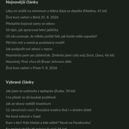
Nejnovější články
Léky mi snížili na minimum a štítná žláza se zlepšila (Martina, 41 let)
Živý kurz vaření v Brně 25. 8. 2026
Přestaňte bojovat samy se sebou
10 tipů, jak zpracovat letní jablíčka
Už vás unavuje, že někdo pořád řeší, jak byste měla vypadat?
Pět kilo mít a nemít je podstatný rozdíl!
Jak podpořit své zdraví v srpnu
Nezměnila jsem jen jídelníček. Změnila jsem celý svůj život. (Jana, 46 let)
Neumírej: Proč chce žít Bryan Johnson déle
Živý kurz vaření v Praze 9. 8. 2026
Vybrané články
Jak jsem se uzdravila z epilepsie (Zuzka, 34 let)
I na plíseň se dá koukat pozitivně
Jak ze stravy vytěžit maximum
12 vánočních nocí: Posvátná tradice živá i v dnešní době
Na food exkurzi v Sapě
Kam s tím? Kde hledat a kde sdílet? Nově na Facebooku!