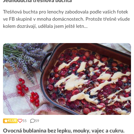
Jednoduchá třešňová buchta
Třešňová buchta pro lenochy zabodovala podle vašich fotek
ve FB skupině v mnoha domácnostech. Protože třešně všude
kolem dozrávají, udělala jsem ještě letn
...
55
59
KLUB
Ovocná bublanina bez lepku, mouky, vajec a cukru.