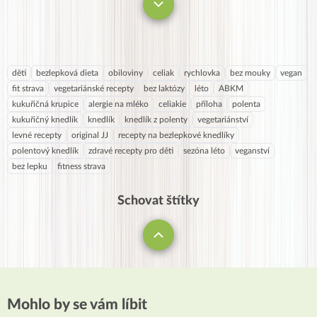
děti
bezlepková dieta
obiloviny
celiak
rychlovka
bez mouky
vegan
fit strava
vegetariánské recepty
bez laktózy
léto
ABKM
kukuřičná krupice
alergie na mléko
celiakie
příloha
polenta
kukuřičný knedlík
knedlík
knedlík z polenty
vegetariánství
levné recepty
original JJ
recepty na bezlepkové knedlíky
polentový knedlík
zdravé recepty pro děti
sezóna léto
veganství
bez lepku
fitness strava
Schovat štítky
Mohlo by se vám líbit