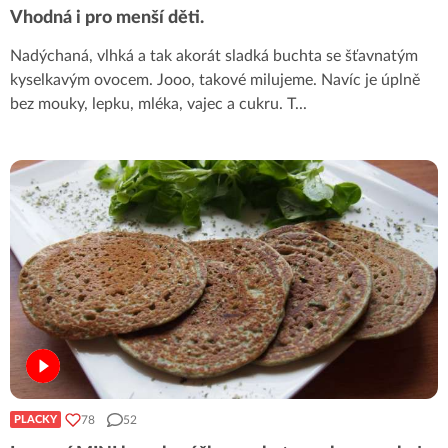
Vhodná i pro menší děti.
Nadýchaná, vlhká a tak akorát sladká buchta se šťavnatým
kyselkavým ovocem. Jooo, takové milujeme. Navíc je úplně
bez mouky, lepku, mléka, vajec a cukru. T
...
78
52
PLACKY