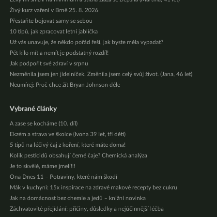
Živý kurz vaření v Brně 25. 8. 2026
Přestaňte bojovat samy se sebou
10 tipů, jak zpracovat letní jablíčka
Už vás unavuje, že někdo pořád řeší, jak byste měla vypadat?
Pět kilo mít a nemít je podstatný rozdíl!
Jak podpořit své zdraví v srpnu
Nezměnila jsem jen jídelníček. Změnila jsem celý svůj život. (Jana, 46 let)
Neumírej: Proč chce žít Bryan Johnson déle
Vybrané články
A zase se kocháme (10. díl)
Ekzém a strava ve školce (Ivona 39 let, tři děti)
5 tipů na léčivý čaj z koření, které máte doma!
Kolik pesticidů obsahují černé čaje? Chemická analýza
Je to skvělé, máme jmelí!!!
Ona Dnes 11 – Potraviny, které nám škodí
Mák v kuchyni: 15x inspirace na zdravé makové recepty bez cukru
Jak na domácnost bez chemie a jedů – knižní novinka
Záchvatovité přejídání: příčiny, důsledky a nejúčinnější léčba