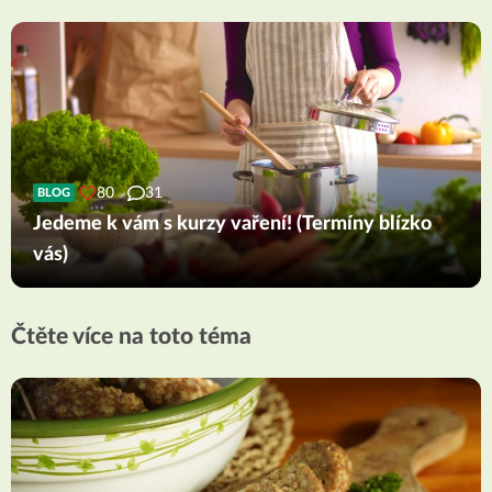
80
31
BLOG
Jedeme k vám s kurzy vaření! (Termíny blízko
vás)
Čtěte více na toto téma