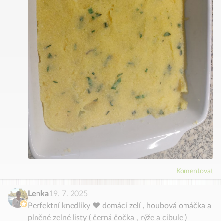
Komentovat
Lenka
19. 7. 2025
Perfektní knedlíky ❤️ domácí zelí , houbová omáčka a
plněné zelné listy ( černá čočka , rýže a cibule )