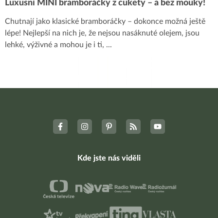
Luxusní MINI bramboráčky z cukety – a bez mouky!
Chutnají jako klasické bramboráčky – dokonce možná ještě
lépe! Nejlepší na nich je, že nejsou nasáknuté olejem, jsou
lehké, výživné a mohou je i ti,
...
Kde jste nás viděli