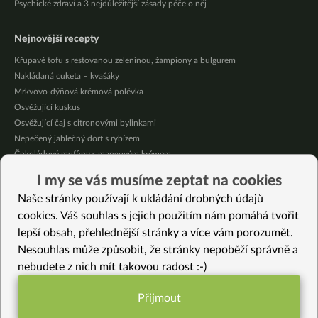
Psychické zdraví a 3 nejdůležitější zásady péče o něj
Nejnovější recepty
Křupavé tofu s restovanou zeleninou, žampiony a bulgurem
Nakládaná cuketa – kvašáky
Mrkvovo-dýňová krémová polévka
Osvěžující kuskus
Osvěžující čaj s citronovými bylinkami
Nepečený jablečný dort s rybízem
Čokoládové muffiny s mangovým krémem
Meruňky a jablka v citrónovém želé
I my se vás musíme zeptat na cookies
Krémová zeleninová polévka s koprem a vločkami
Naše stránky používají k ukládání drobných údajů
Celozrnná rýže basmati se zeleninou
cookies. Váš souhlas s jejich použitím nám pomáhá tvořit
lepší obsah, přehlednější stránky a více vám porozumět.
Vybrané recepty
Nesouhlas může způsobit, že stránky nepoběží správně a
Krémové kroupy
nebudete z nich mít takovou radost :-)
Veganský cottage sýr – základní recept
Veganský parmazán
Přijmout
Rostlinné “klobásky”
Funkční nastavení potřebujeme (vždy