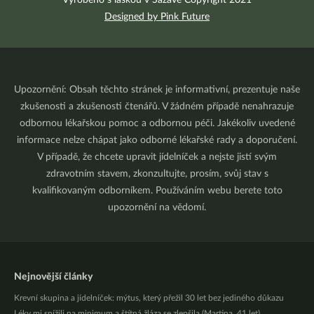
Vyrobeno s láskou v Sázavě Copyright 2021
Designed by Pink Future
Upozornění: Obsah těchto stránek je informativní, prezentuje naše
zkušenosti a zkušenosti čtenářů. V žádném případě nenahrazuje
odbornou lékařskou pomoc a odbornou péči. Jakékoliv uvedené
informace nelze chápat jako odborné lékařské rady a doporučení.
V případě, že chcete upravit jídelníček a nejste jistí svým
zdravotním stavem, zkonzultujte, prosím, svůj stav s
kvalifikovaným odborníkem. Používáním webu berete toto
upozornění na vědomí.
Nejnovější články
Krevní skupina a jídelníček: mýtus, který přežil 30 let bez jediného důkazu
Léky mi snížili na minimum a štítná žláza se zlepšila (Martina, 41 let)