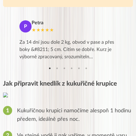
Petra
Ma
P
M
★★★★★
★
k,
Za 14 dní jsou dole 2 kg, obvod v pase a přes
Dnes jse
znání pro
boky &#8211; 5 cm. Cítím se dobře. Kurz je
zapadlé p
…
výborně zpracovaný, srozumiteln…
od EVY. 
Jak připravit knedlík z kukuřičné krupice
Kukuřičnou krupici namočíme alespoň 1 hodinu
předem, ideálně přes noc.
Ve stejné vodě ji pak vaříme, v momentě varu