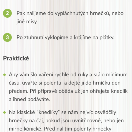
Pak nalijeme do vypláchnutých hrnečků, nebo
jiné mísy.
Po ztuhnutí vyklopíme a krájíme na plátky.
Praktické
Aby vám šlo vaření rychle od ruky a stálo minimum
času, uvařte si polentu a dejte ji do hrníčku den
předem. Při přípravě oběda už jen ohřejete knedlík
a ihned podáváte.
Na klasické “knedlíky” se nám nejvíc osvědčily
hrnečky na čaj, pokud jsou uvnitř rovné, nebo jen
mírně kónické. Před nalitím polenty hrnečky