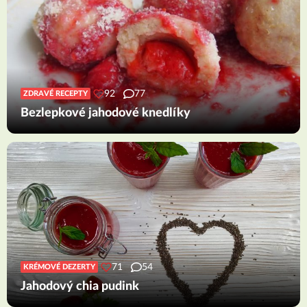
92
77
ZDRAVÉ RECEPTY
Bezlepkové jahodové knedlíky
71
54
KRÉMOVÉ DEZERTY
Jahodový chia pudink