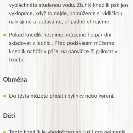
vypláchněte studenou vodu. Ztuhlý knedlík pak jen
vyklopíme, když to nejde, pomůžeme si vidličkou,
nakrájíme a podáváme, případně ohřejeme.
Pokud knedlík nesníme, můžeme ho pár dní
skladovat v lednici. Před podáváním můžeme
knedlík nahřát v páře, na pánvičce či grilovat v
troubě.
Obměna
Do těsta můžete přidat i bylinky nebo koření.
Děti
Tento knedlík je vhodný bez soli už i pro nejmenší