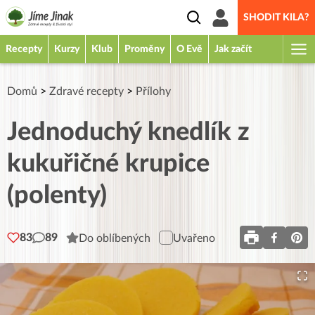
SHODIT KILA?
Recepty
Kurzy
Klub
Proměny
O Evě
Jak začít
Domů
>
Zdravé recepty
>
Přílohy
Jednoduchý knedlík z
kukuřičné krupice
(polenty)
83
89
Do oblíbených
Uvařeno