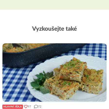
Vyzkoušejte také
97
72
HLAVNÍ JÍDLA