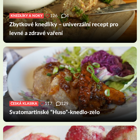
126
4
KNEDLÍKY A NOKY
Zbytkové knedlíky – univerzální recept pro
levné a zdravé vaření
117
129
ČESKÁ KLASIKA
Svatomartinské “Huso”-knedlo-zelo