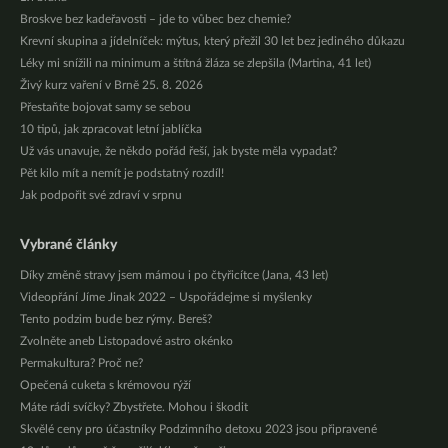
Broskve bez kadeřavosti – jde to vůbec bez chemie?
Krevní skupina a jídelníček: mýtus, který přežil 30 let bez jediného důkazu
Léky mi snížili na minimum a štítná žláza se zlepšila (Martina, 41 let)
Živý kurz vaření v Brně 25. 8. 2026
Přestaňte bojovat samy se sebou
10 tipů, jak zpracovat letní jablíčka
Už vás unavuje, že někdo pořád řeší, jak byste měla vypadat?
Pět kilo mít a nemít je podstatný rozdíl!
Jak podpořit své zdraví v srpnu
Vybrané články
Díky změně stravy jsem mámou i po čtyřicítce (Jana, 43 let)
Videopřání Jíme Jinak 2022 – Uspořádejme si myšlenky
Tento podzim bude bez rýmy. Bereš?
Zvolněte aneb Listopadové astro okénko
Permakultura? Proč ne?
Opečená cuketa s krémovou rýží
Máte rádi svíčky? Zbystřete. Mohou i škodit
Skvělé ceny pro účastníky Podzimního detoxu 2023 jsou připravené