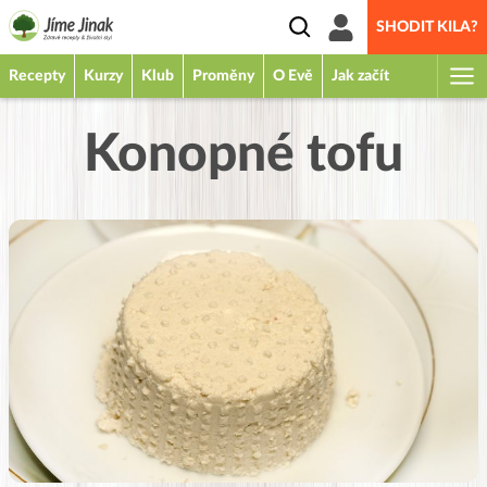
SHODIT KILA?
Recepty
Kurzy
Klub
Proměny
O Evě
Jak začít
Konopné tofu