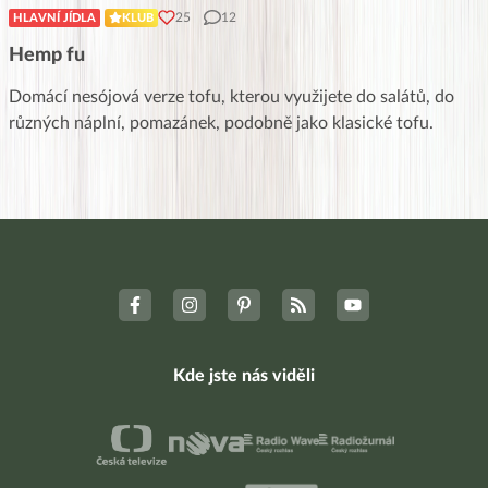
25
12
HLAVNÍ JÍDLA
KLUB
Hemp fu
Domácí nesójová verze tofu, kterou využijete do salátů, do
různých náplní, pomazánek, podobně jako klasické tofu.
Kde jste nás viděli