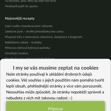
10 důvodů, proč ženy žijí déle než muži
Hnidopiši patří do spamu
Nejnovější recepty
Letní nudle s bambusovými výhonky
Jablečné pyré – skvělé přesnídávky bez cukru
Křupavé tofu s restovanou zeleninou, žampiony a bulgurem
Nakládaná cuketa – kvašáky
Mrkvovo-dýňová krémová polévka
Osvěžující kuskus
Osvěžující čaj s citronovými bylinkami
Nepečený jablečný dort s rybízem
I my se vás musíme zeptat na cookies
Čokoládové muffiny s mangovým krémem
Naše stránky používají k ukládání drobných údajů
Meruňky a jablka v citrónovém želé
cookies. Váš souhlas s jejich použitím nám pomáhá tvořit
lepší obsah, přehlednější stránky a více vám porozumět.
Vybrané recepty
Nesouhlas může způsobit, že stránky nepoběží správně a
Vánoční provensálské sušenky (slané)
nebudete z nich mít takovou radost :-)
Špagety s dary moře a země
Shitake v kokosu
Přijmout