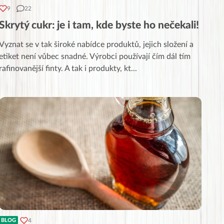
9
22
Skrytý cukr: je i tam, kde byste ho nečekali!
Vyznat se v tak široké nabídce produktů, jejich složení a
etiket není vůbec snadné. Výrobci používají čím dál tím
rafinovanější finty. A tak i produkty, kt
...
4
BLOG