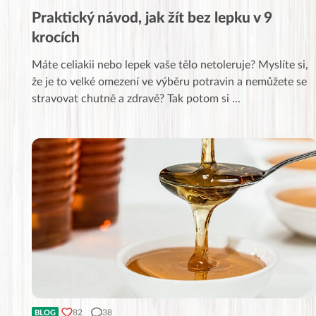
Praktický návod, jak žít bez lepku v 9
krocích
Máte celiakii nebo lepek vaše tělo netoleruje? Myslíte si,
že je to velké omezení ve výběru potravin a nemůžete se
stravovat chutně a zdravě? Tak potom si
...
82
38
BLOG