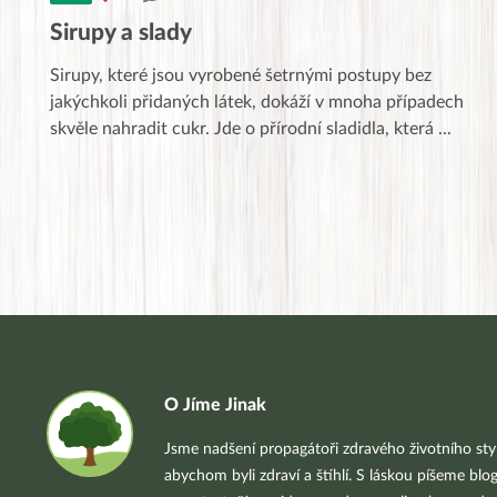
Sirupy a slady
Sirupy, které jsou vyrobené šetrnými postupy bez
jakýchkoli přidaných látek, dokáží v mnoha případech
skvěle nahradit cukr. Jde o přírodní sladidla, která
...
O Jíme Jinak
Jsme nadšení propagátoři zdravého životního styl
abychom byli zdraví a štíhlí. S láskou píšeme blo