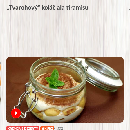
,,Tvarohový” koláč ala tiramisu
32
KRÉMOVÉ DEZERTY
KURZ