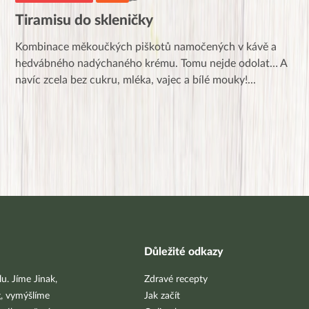
Tiramisu do skleničky
Kombinace měkoučkých piškotů namočených v kávě a
hedvábného nadýchaného krému. Tomu nejde odolat… A
navíc zcela bez cukru, mléka, vajec a bílé mouky!
...
Důležité odkazy
u. Jíme Jinak,
Zdravé recepty
g, vymýšlíme
Jak začít