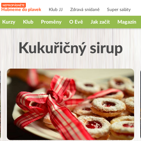
Hubneme do plavek
Klub JJ
Zdravá snídaně
Super saláty
Kurzy
Klub
Proměny
O Evě
Jak začít
Magazín
Kukuřičný sirup