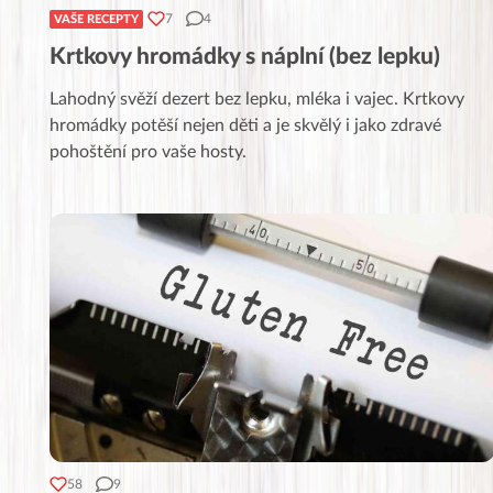
7
4
VAŠE RECEPTY
Krtkovy hromádky s náplní (bez lepku)
Lahodný svěží dezert bez lepku, mléka i vajec. Krtkovy
hromádky potěší nejen děti a je skvělý i jako zdravé
pohoštění pro vaše hosty.
58
9