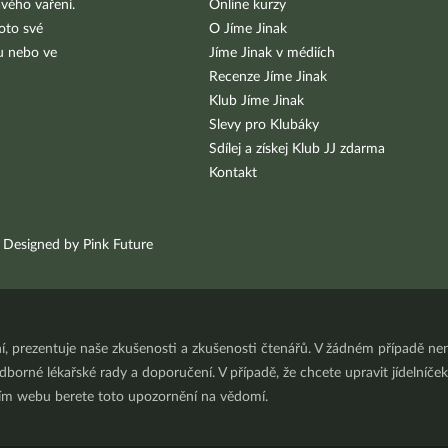
vého vaření.
Online kurzy
oto své
O Jíme Jinak
bu nebo ve
Jíme Jinak v médiích
Recenze Jíme Jinak
Klub Jíme Jinak
Slevy pro Klubáky
Sdílej a získej Klub JJ zdarma
Kontakt
Designed by Pink Future
ní, prezentuje naše zkušenosti a zkušenosti čtenářů. V žádném případě 
orné lékařské rady a doporučení. V případě, že chcete upravit jídelníček 
ním webu berete toto upozornění na vědomí.