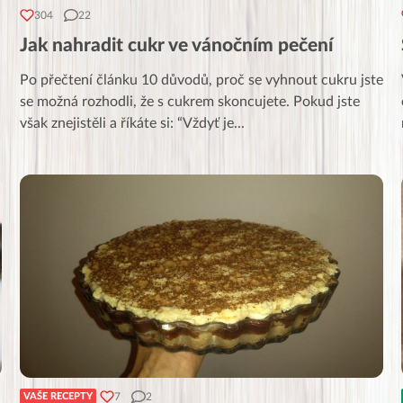
304
22
Jak nahradit cukr ve vánočním pečení
Po přečtení článku 10 důvodů, proč se vyhnout cukru jste
se možná rozhodli, že s cukrem skoncujete. Pokud jste
však znejistěli a říkáte si: “Vždyť je
...
7
2
VAŠE RECEPTY