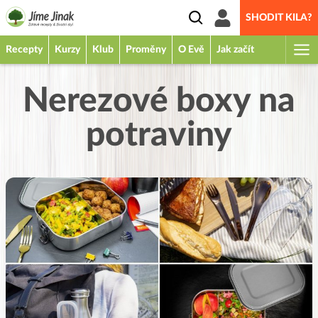
SHODIT KILA?
Recepty
Kurzy
Klub
Proměny
O Evě
Jak začít
Nerezové boxy na
potraviny