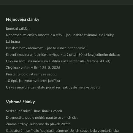
Nejnovější články
Emoční zajídání
Nebezpečí zelených smoothie a šťáv – jsou nabité živinami, ale i riziky
Lví brána
Broskve bez kadeřavosti – jde to vůbec bez chemie?
Krevní skupina a jídelníček: mýtus, který přežil 30 let bez jediného důkazu
Léky mi snížili na minimum a štítná žláza se zlepšila (Martina, 41 let)
Živý kurz vaření v Brně 25. 8. 2026
Přestaňte bojovat samy se sebou
10 tipů, jak zpracovat letní jablíčka
Už vás unavuje, že někdo pořád řeší, jak byste měla vypadat?
Vybrané články
Setkání příznivců Jíme Jinak s večeří
Diagnostika podle nehtů: naučte se v nich číst
Známe hrdiny Hubneme do plavek 2022!
Gladiátorům se říkalo “pojídači ječmene”. Jejich strava byla vegetariánská