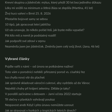
Krevní skupina a jídelníček: mýtus, který přežil 30 let bez jediného důkazu
Léky mi snížili na minimum a štítná žláza se zlepšila (Martina, 41 let)
Živý kurz vaření v Brně 25. 8. 2026
Přestaňte bojovat samy se sebou
10 tipů, jak zpracovat letní jablíčka
Už vás unavuje, že někdo pořád řeší, jak byste měla vypadat?
Pět kilo mít a nemít je podstatný rozdíl!
Jak podpořit své zdraví v srpnu
Nezměnila jsem jen jídelníček. Změnila jsem celý svůj život. (Jana, 46 let)
Vybrané články
Pojďte vařit s námi – od února se potkáváme naživo!
Toto vám v porodnici neřekli: přirozený porod vs. císařský řez
Iva chytla nový vítr do plachet
Jak správně skladovat vánoční cukroví, aby vydrželo až do Vánoc
Největší chyby při krájení zeleniny. Děláte je taky?
V pondělí začínáme s detoxem – Jarní očista 2022 startuje
Tři slečny v plavkách vyhrávají poukaz
Nespavost aneb Když i přes únavu nemůžete usnout
Jak se stravovat v horkých a tropických letních dnech?