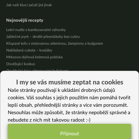
Jak naši kluci začali jíst jinak
Nejnovější recepty
Letní nudle s bambusovými výhonky
Jablečné pyré – skvělé přesnídávky bez cukru
Křupavé tofu s restovanou zeleninou, žampiony a bulgurem
Nakládaná cuketa – kvašáky
Mrkvovo-dýňová krémová polévka
Osvěžující kuskus
Osvěžující čaj s citronovými bylinkami
Nepečený jablečný dort s rybízem
I my se vás musíme zeptat na cookies
Čokoládové muffiny s mangovým krémem
Naše stránky používají k ukládání drobných údajů
Meruňky a jablka v citrónovém želé
cookies. Váš souhlas s jejich použitím nám pomáhá tvořit
lepší obsah, přehlednější stránky a více vám porozumět.
Vybrané recepty
Nesouhlas může způsobit, že stránky nepoběží správně a
Pečené tempeh prsty v těstíčku
nebudete z nich mít takovou radost :-)
Podzimní těstoviny
Gratinovaná hlíva s krémem
Přijmout
Batátová polévka
Funkční nastavení potřebujeme (vždy