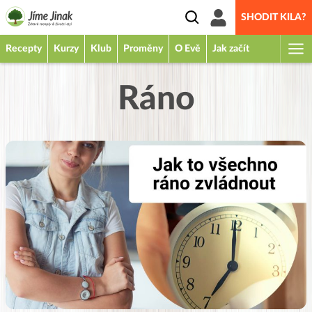
SHODIT KILA?
Recepty
Kurzy
Klub
Proměny
O Evě
Jak začít
Ráno