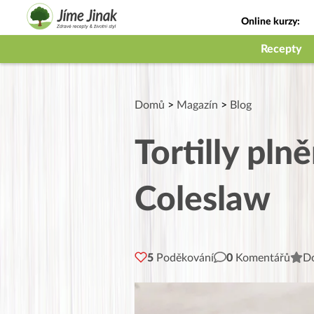
Online kurzy:
Jak na babičky
Recepty
Domů
>
Magazín
>
Blog
Tortilly pl
Coleslaw
5
Poděkování
0
Komentářů
Do