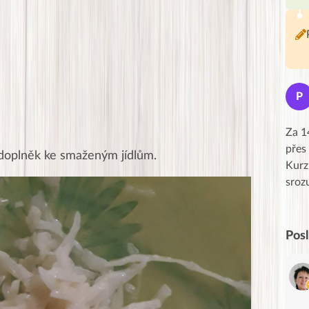
Jana
J
P
★★★★★
Moc Vám všem děkuji za krásný pátek,
Za 1
obzvlášť velké poděkování, obdiv a
přes
 doplněk ke smaženým jídlům.
uznání pro hlavní dvojici Peťa a Gábi!! 👏
Kurz
Posílá…
sroz
Pos