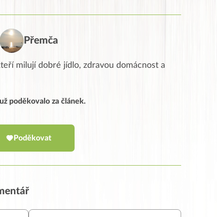
Přemča
eří milují dobré jídlo, zdravou domácnost a
í už poděkovalo za článek.
Poděkovat
omentář