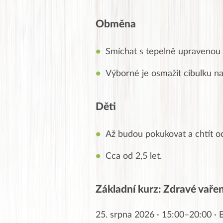
Obměna
Smíchat s tepelně upravenou 
Výborné je osmažit cibulku na
Děti
Až budou pokukovat a chtít o
Cca od 2,5 let.
Základní kurz: Zdravé vaření
25. srpna 2026 · 15:00–20:00 ·