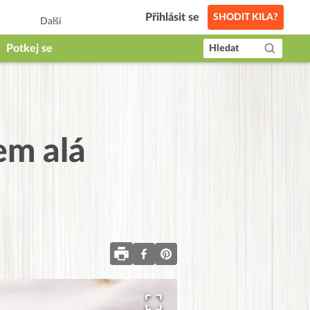
Přihlásit se
SHODIT KILA?
Další
Potkej se
Hledat
em alá