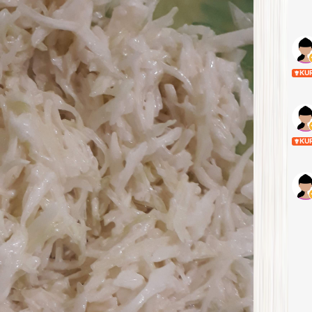
KU
KU