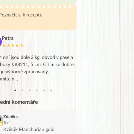
Poznačit si k receptu
Petra
Marie
M
★★★★★
★★★★★
4 dní jsou dole 2 kg, obvod v pase a
Dnes jsem to konečně vytáh
 boky &#8211; 5 cm. Cítím se dobře.
zapadlé pošty a poslechla j
 je výborně zpracovaný,
videa od EVY. Koho by nepř
umiteln…
tahl…
lední komentáře
Zdeňka
Teď
Květák Manchurian gobi