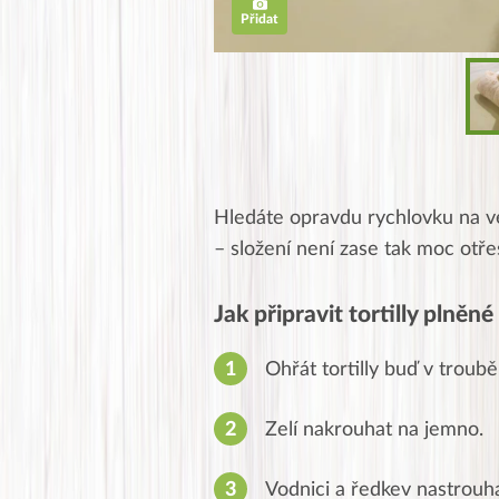
Přidat
Hledáte opravdu rychlovku na več
– složení není zase tak moc otř
Jak připravit tortilly plněn
Ohřát tortilly buď v troub
Zelí nakrouhat na jemno.
Vodnici a ředkev nastrouh