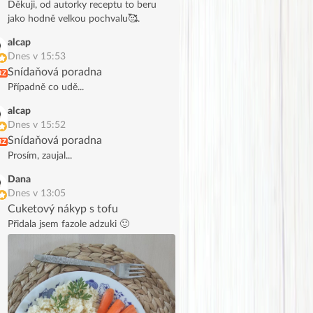
Děkuji, od autorky receptu to beru
jako hodně velkou pochvalu🥰.
alcap
Dnes v 15:53
Snídaňová poradna
RZ
Případně co udě...
alcap
Dnes v 15:52
Snídaňová poradna
RZ
Prosím, zaujal...
Dana
Dnes v 13:05
Cuketový nákyp s tofu
Přidala jsem fazole adzuki 🙂