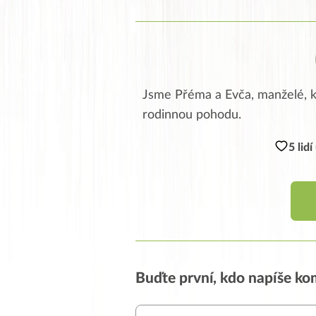
Jsme Přéma a Evča, manželé, kt
rodinnou pohodu.
5 lid
Buďte první, kdo napíše k