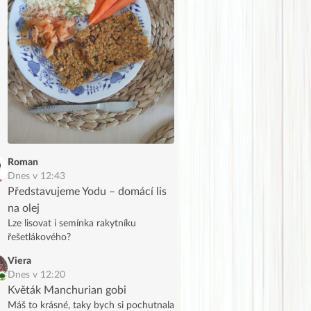
Roman
Dnes v 12:43
Představujeme Yodu – domácí lis
na olej
Lze lisovat i semínka rakytníku
řešetlákového?
Viera
Dnes v 12:20
Květák Manchurian gobi
Máš to krásné, taky bych si pochutnala