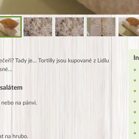
I
eři? Tady je… Tortilly jsou kupované z Lidlu
esné…
é salátem
ě nebo na pánvi.
at na hrubo.