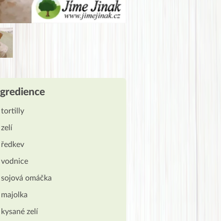
ngredience
tortilly
zelí
ředkev
vodnice
sojová omáčka
majolka
kysané zelí