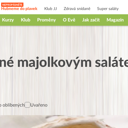
Hubneme do plavek
Klub JJ
Zdravá snídaně
Super saláty
Kurzy
Klub
Proměny
O Evě
Jak začít
Magazín
něné majolkovým salát
 oblíbených
Uvařeno