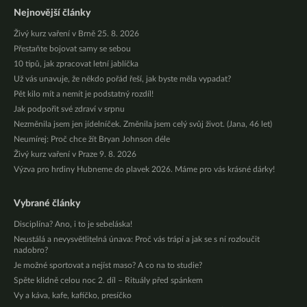
Nejnovější články
Živý kurz vaření v Brně 25. 8. 2026
Přestaňte bojovat samy se sebou
10 tipů, jak zpracovat letní jablíčka
Už vás unavuje, že někdo pořád řeší, jak byste měla vypadat?
Pět kilo mít a nemít je podstatný rozdíl!
Jak podpořit své zdraví v srpnu
Nezměnila jsem jen jídelníček. Změnila jsem celý svůj život. (Jana, 46 let)
Neumírej: Proč chce žít Bryan Johnson déle
Živý kurz vaření v Praze 9. 8. 2026
Výzva pro hrdiny Hubneme do plavek 2026. Máme pro vás krásné dárky!
Vybrané články
Disciplína? Ano, i to je sebeláska!
Neustálá a nevysvětlitelná únava: Proč vás trápí a jak se s ní rozloučit
nadobro?
Je možné sportovat a nejíst maso? A co na to studie?
Spěte klidně celou noc 2. díl – Rituály před spánkem
Vy a káva, kafe, kafíčko, presíčko