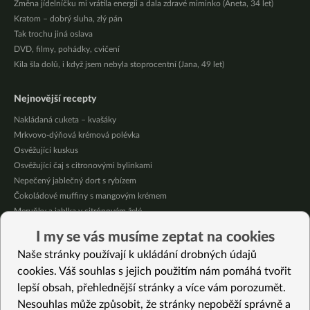
Změna jídelníčku mi vrátila energii a dala zdravé miminko (Aneta, 34 let)
Kratom – dobrý sluha, zlý pán
Tak trochu jiná oslava
DVD, filmy, pohádky, cvičení
Kila šla dolů, i když jsem nebyla stoprocentní (Jana, 49 let)
Nejnovější recepty
Nakládaná cuketa – kvašáky
Mrkvovo-dýňová krémová polévka
Osvěžující kuskus
Osvěžující čaj s citronovými bylinkami
Nepečený jablečný dort s rybízem
Čokoládové muffiny s mangovým krémem
Meruňky a jablka v citrónovém želé
Krémová zeleninová polévka s koprem a vločkami
I my se vás musíme zeptat na cookies
Celozrnná rýže basmati se zeleninou
Naše stránky používají k ukládání drobných údajů
Citrónové muffiny s borůvkovým krémem
cookies. Váš souhlas s jejich použitím nám pomáhá tvořit
lepší obsah, přehlednější stránky a více vám porozumět.
Vybrané recepty
Nesouhlas může způsobit, že stránky nepoběží správně a