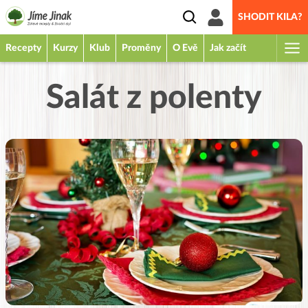
SHODIT KILA?
Recepty
Kurzy
Klub
Proměny
O Evě
Jak začít
Salát z polenty