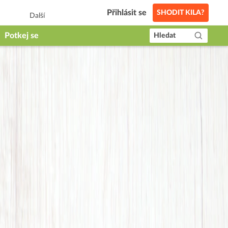
Přihlásit se
SHODIT KILA?
Další
Potkej se
Hledat