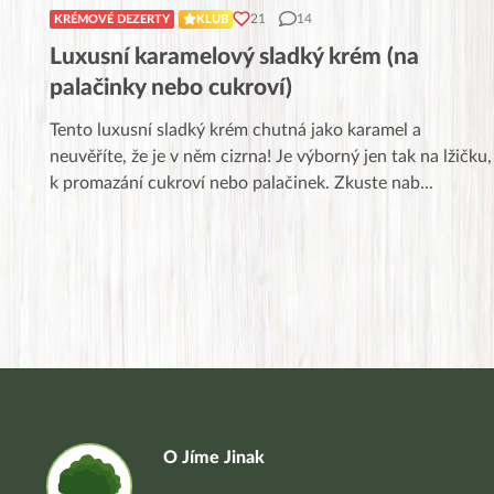
21
14
KRÉMOVÉ DEZERTY
KLUB
Luxusní karamelový sladký krém (na
palačinky nebo cukroví)
Tento luxusní sladký krém chutná jako karamel a
neuvěříte, že je v něm cizrna! Je výborný jen tak na lžičku,
k promazání cukroví nebo palačinek. Zkuste nab
...
O Jíme Jinak