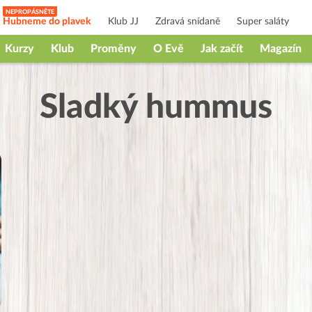
Hubneme do plavek
Klub JJ
Zdravá snídaně
Super saláty
Kurzy
Klub
Proměny
O Evě
Jak začít
Magazín
Sladký hummus