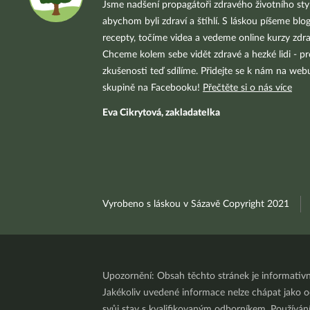
Jsme nadšení propagátoři zdravého životního styl
abychom byli zdraví a štíhlí. S láskou píšeme blo
recepty, točíme videa a vedeme online kurzy zdra
Chceme kolem sebe vidět zdravé a hezké lidi - pr
zkušenosti teď sdílíme. Přidejte se k nám na we
skupině na Facebooku!
Přečtěte si o nás více
Eva Cikrytová, zakladatelka
Vyrobeno s láskou v Sázavě Copyright 2021
Upozornění: Obsah těchto stránek je informativ
Jakékoliv uvedené informace nelze chápat jako odb
svůj stav s kvalifikovaným odborníkem. Používá