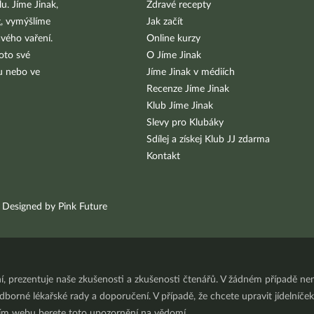
u. Jíme Jinak,
Zdravé recepty
g, vymýšlíme
Jak začít
vého vaření.
Online kurzy
oto své
O Jíme Jinak
bu nebo ve
Jíme Jinak v médiích
Recenze Jíme Jinak
Klub Jíme Jinak
Slevy pro Klubáky
Sdílej a získej Klub JJ zdarma
Kontakt
Designed by Pink Future
ní, prezentuje naše zkušenosti a zkušenosti čtenářů. V žádném případě 
orné lékařské rady a doporučení. V případě, že chcete upravit jídelníček 
ním webu berete toto upozornění na vědomí.