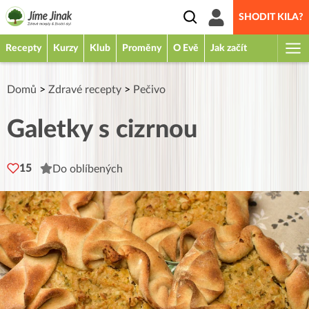
SHODIT KILA?
Recepty
Kurzy
Klub
Proměny
O Evě
Jak začít
Domů
>
Zdravé recepty
>
Pečivo
Galetky s cizrnou
15
Do oblíbených