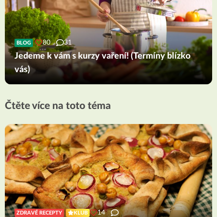
80
31
BLOG
Jedeme k vám s kurzy vaření! (Termíny blízko
vás)
Čtěte více na toto téma
14
ZDRAVÉ RECEPTY
KLUB