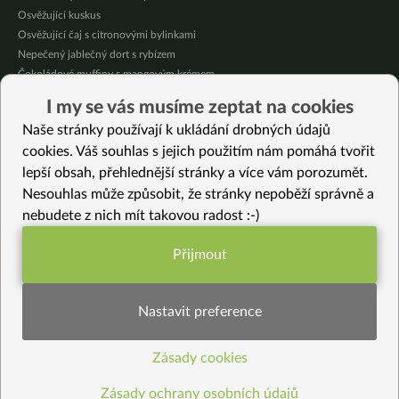
Osvěžující kuskus
Osvěžující čaj s citronovými bylinkami
Nepečený jablečný dort s rybízem
Čokoládové muffiny s mangovým krémem
Meruňky a jablka v citrónovém želé
I my se vás musíme zeptat na cookies
Krémová zeleninová polévka s koprem a vločkami
Naše stránky používají k ukládání drobných údajů
Celozrnná rýže basmati se zeleninou
cookies. Váš souhlas s jejich použitím nám pomáhá tvořit
lepší obsah, přehlednější stránky a více vám porozumět.
Vybrané recepty
Nesouhlas může způsobit, že stránky nepoběží správně a
Zelenina s omáčkou Mitarashi
nebudete z nich mít takovou radost :-)
Kongnamul Muchim pikantní verze
Segedínský guláš z hlívy
Přijmout
Weisswurst jinak
Funkční nastavení potřebujeme (vždy
16 nejlepších zdravých receptů s jahodami
aktivní)
Jak na to – kokosový “Holandia” jogurt
Nastavit preference
Čokoládový řez s červenou řepou
Modro-fialový salát
Zásady cookies
Statistiky pro lepší obsah
Vanilkový krém (sladký i bez oslazení)
Křupavé bezlepkové chipsy
Zásady ochrany osobních údajů