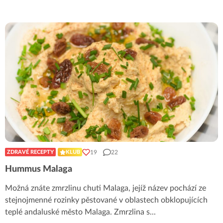
19
22
ZDRAVÉ RECEPTY
KLUB
Hummus Malaga
Možná znáte zmrzlinu chuti Malaga, jejíž název pochází ze
stejnojmenné rozinky pěstované v oblastech obklopujících
teplé andaluské město Malaga. Zmrzlina s
...