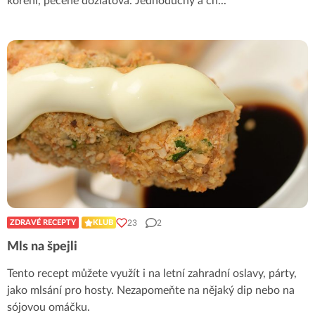
koření, pečené dozlatova. Jednoduchý a ch
...
23
2
ZDRAVÉ RECEPTY
KLUB
Mls na špejli
Tento recept můžete využít i na letní zahradní oslavy, párty,
jako mlsání pro hosty. Nezapomeňte na nějaký dip nebo na
sójovou omáčku.