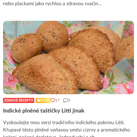
nebo plackami jako rychlou a zdravou svačin
...
17
3
ZDRAVÉ RECEPTY
KLUB
Indické plněné taštičky Litti jinak
Vyzkoušejte mou verzi tradičního indického pokrmu Litti.
Křupavé těsto plněné voňavou směsí cizrny a aromatického