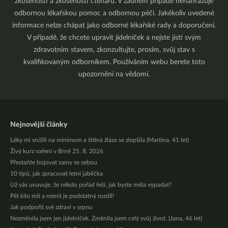
zkušenosti a zkušenosti čtenářů. V žádném případě nenahrazuje
odbornou lékařskou pomoc a odbornou péči. Jakékoliv uvedené
informace nelze chápat jako odborné lékařské rady a doporučení.
V případě, že chcete upravit jídelníček a nejste jistí svým
zdravotním stavem, zkonzultujte, prosím, svůj stav s
kvalifikovaným odborníkem. Používáním webu berete toto
upozornění na vědomí.
Nejnovější články
Léky mi snížili na minimum a štítná žláza se zlepšila (Martina, 41 let)
Živý kurz vaření v Brně 25. 8. 2026
Přestaňte bojovat samy se sebou
10 tipů, jak zpracovat letní jablíčka
Už vás unavuje, že někdo pořád řeší, jak byste měla vypadat?
Pět kilo mít a nemít je podstatný rozdíl!
Jak podpořit své zdraví v srpnu
Nezměnila jsem jen jídelníček. Změnila jsem celý svůj život. (Jana, 46 let)