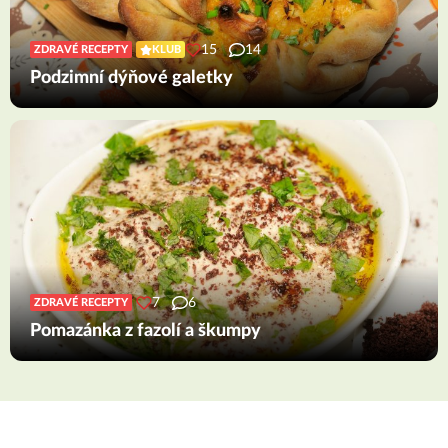
15
14
ZDRAVÉ RECEPTY
KLUB
Podzimní dýňové galetky
7
6
ZDRAVÉ RECEPTY
Pomazánka z fazolí a škumpy