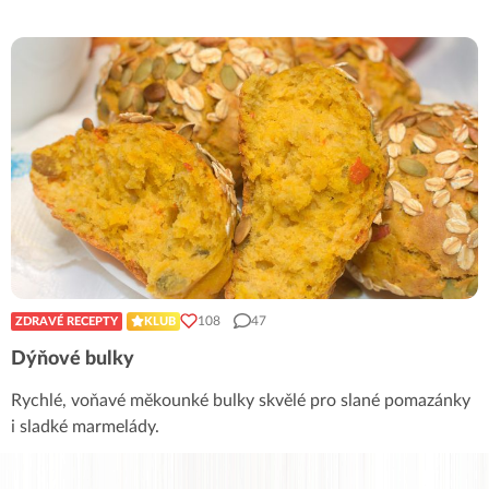
108
47
ZDRAVÉ RECEPTY
KLUB
Dýňové bulky
Rychlé, voňavé měkounké bulky skvělé pro slané pomazánky
i sladké marmelády.