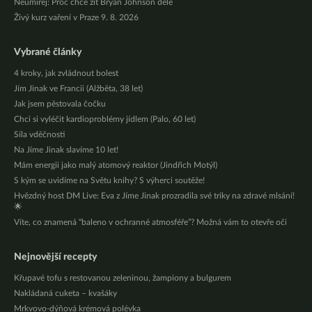
Neumírej: Proč chce žít Bryan Johnson déle
Živý kurz vaření v Praze 9. 8. 2026
Vybrané články
4 kroky, jak zvládnout bolest
Jím Jinak ve Francii (Alžběta, 38 let)
Jak jsem pěstovala čočku
Chci si vyléčit kardioproblémy jídlem (Palo, 60 let)
Síla vděčnosti
Na Jíme Jinak slavíme 10 let!
Mám energii jako malý atomový reaktor (Jindřich Motýl)
S kým se uvidíme na Světu knihy? S výherci soutěže!
Hvězdný host DM Live: Eva z Jíme Jinak prozradila své triky na zdravé mlsání!
🌟
Víte, co znamená “baleno v ochranné atmosféře”? Možná vám to otevře oči
Nejnovější recepty
Křupavé tofu s restovanou zeleninou, žampiony a bulgurem
Nakládaná cuketa – kvašáky
Mrkvovo-dýňová krémová polévka