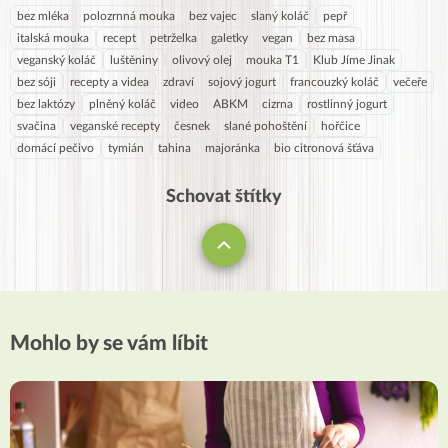
bez mléka
polozrnná mouka
bez vajec
slaný koláč
pepř
italská mouka
recept
petrželka
galetky
vegan
bez masa
veganský koláč
luštěniny
olivový olej
mouka T1
Klub Jíme Jinak
bez sóji
recepty a videa
zdraví
sojový jogurt
francouzký koláč
večeře
bez laktózy
plněný koláč
video
ABKM
cizrna
rostlinný jogurt
svačina
veganské recepty
česnek
slané pohoštění
hořčice
domácí pečivo
tymián
tahina
majoránka
bio citronová šťáva
Schovat štítky
Mohlo by se vám líbit