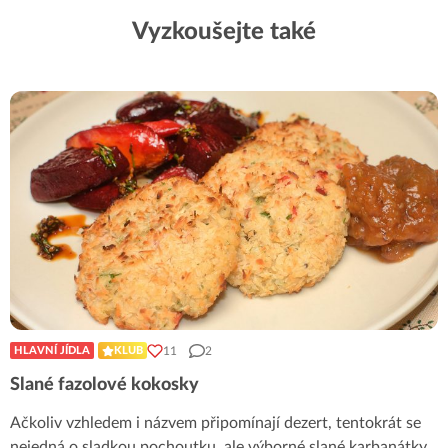
Vyzkoušejte také
11
2
HLAVNÍ JÍDLA
KLUB
Slané fazolové kokosky
Ačkoliv vzhledem i názvem připomínají dezert, tentokrát se
nejedná o sladkou pochoutku, ale výborné slané karbanátky,