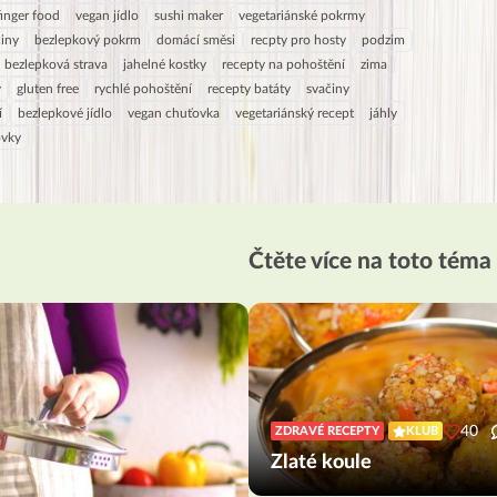
finger food
vegan jídlo
sushi maker
vegetariánské pokrmy
činy
bezlepkový pokrm
domácí směsi
recpty pro hosty
podzim
bezlepková strava
jahelné kostky
recepty na pohoštění
zima
y
gluten free
rychlé pohoštění
recepty batáty
svačiny
í
bezlepkové jídlo
vegan chuťovka
vegetariánský recept
jáhly
ovky
Čtěte více na toto téma
40
ZDRAVÉ RECEPTY
KLUB
Zlaté koule