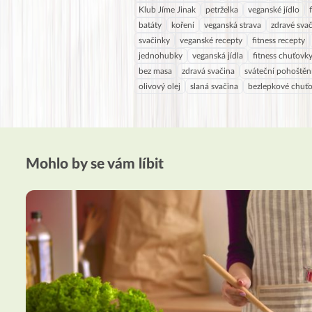
Klub Jíme Jinak
petrželka
veganské jídlo
batáty
koření
veganská strava
zdravé sva
svačinky
veganské recepty
fitness recepty
jednohubky
veganská jídla
fitness chuťovk
bez masa
zdravá svačina
sváteční pohoštěn
olivový olej
slaná svačina
bezlepkové chuť
Mohlo by se vám líbit