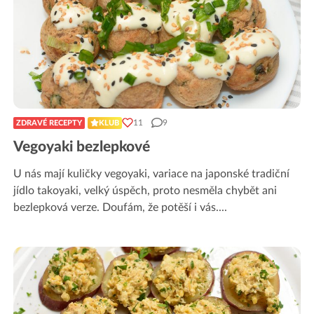
11
9
ZDRAVÉ RECEPTY
KLUB
Vegoyaki bezlepkové
U nás mají kuličky vegoyaki, variace na japonské tradiční
jídlo takoyaki, velký úspěch, proto nesměla chybět ani
bezlepková verze. Doufám, že potěší i vás.
...