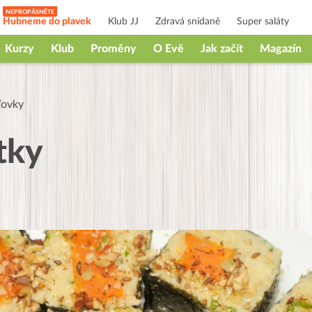
Hubneme do plavek
Klub JJ
Zdravá snídaně
Super saláty
Kurzy
Klub
Proměny
O Evě
Jak začít
Magazín
ťovky
tky