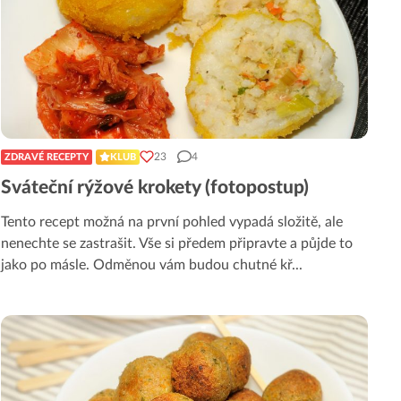
23
4
ZDRAVÉ RECEPTY
KLUB
Sváteční rýžové krokety (fotopostup)
Tento recept možná na první pohled vypadá složitě, ale
nenechte se zastrašit. Vše si předem připravte a půjde to
jako po másle. Odměnou vám budou chutné kř
...