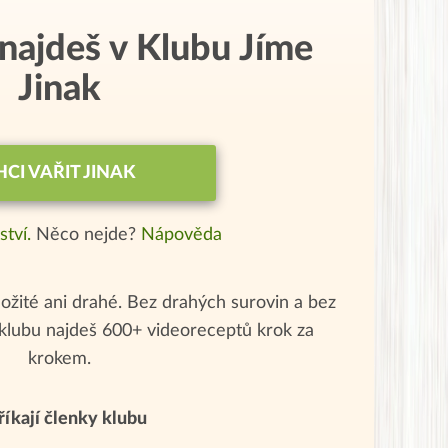
 najdeš v Klubu Jíme
Jinak
HCI VAŘIT JINAK
ství.
Něco nejde?
Nápověda
ožité ani drahé. Bez drahých surovin a bez
klubu najdeš 600+ videoreceptů krok za
krokem.
říkají členky klubu