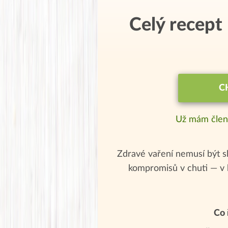
Celý recept
C
Už mám člen
Zdravé vaření nemusí být sl
kompromisů v chuti — v 
Co 