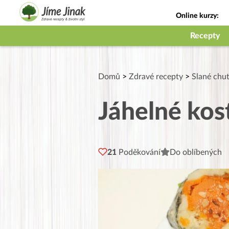
Online kurzy:
Jak na babičky
Recepty
Domů
>
Zdravé recepty
>
Slané chu
Jáhelné kos
21
Poděkování
Do oblíbených