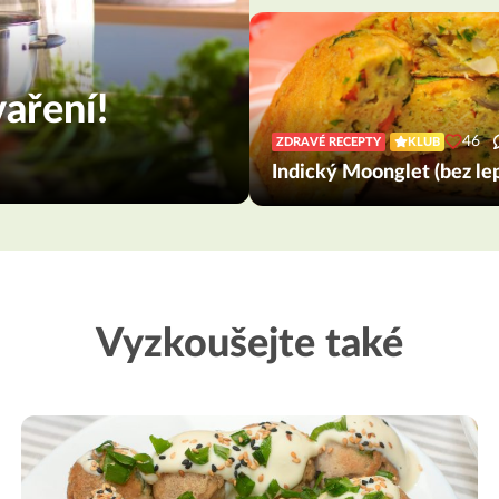
aření!
46
ZDRAVÉ RECEPTY
KLUB
Indický Moonglet (bez le
Vyzkoušejte také