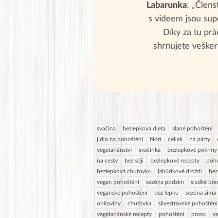
Labarunka
: „Člens
s videem jsou supe
Díky za tu prác
shrnujete vešker
svačina
bezlepková dieta
slané pohoštění
jídlo na pohoštění
Nori
celiak
na párty
vegetariánství
svačinka
bezlepkové pokrmy
na cesty
bez sóji
bezlepkové recepty
poho
bezlepková chuťovka
lahůdkové droždí
bez
vegan pohoštění
sezóna podzim
sladké br
veganské pohoštění
bez lepku
sezóna zima
obiloviny
chuťovka
silvestrovské pohoštění
vegetariánské recepty
pohoštění
proso
v