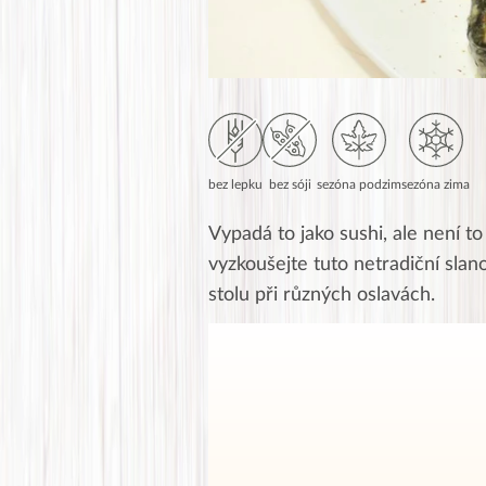
bez lepku
bez sóji
sezóna podzim
sezóna zima
Vypadá to jako sushi, ale není to
vyzkoušejte tuto netradiční slan
stolu při různých oslavách.