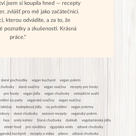
tví jsem si koupila hned — recepty
r, zvlášť pro mě jako začátečnici.
i, kterou odvádíte, a za to, že
é poznatky a zkušenosti. Krásná
práce."
slané pochoutky
vegan kuchyně
vegan pokrm
chuťovky
slané svačiny
vegan svačina
recepty pro hosty
pro hosty
vegan jídla
vegan chuťovky
netradiční sushi
štění na party
veganské svačiny
vegan svačiny
 laktózy
bezlepková jídla
na pohoštění
vegan pokrmy
ambory
slané chuťovky
sezonní recepty
veganský pokrm
řasa
směs koření
Slaná chuťovka
dukkah
vegetariánská jídla
street food
pro návštěvy
egyptská směs
zdravé chuťovky
eganská kuchyně
recepty a videa
pšeno
zdravá chuťovka