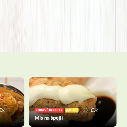
6
23
2
ZDRAVÉ RECEPTY
KLUB
Mls na špejli