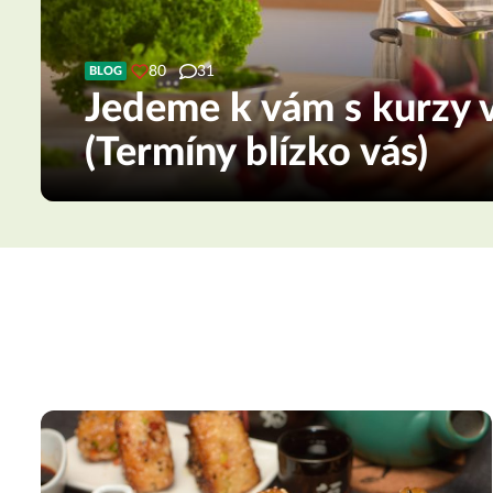
80
31
BLOG
Jedeme k vám s kurzy v
(Termíny blízko vás)