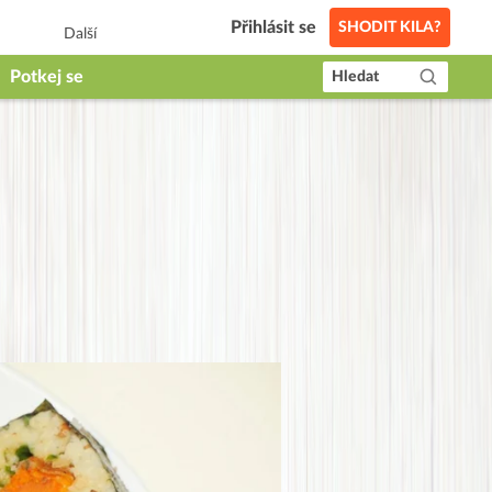
Přihlásit se
SHODIT KILA?
Další
Potkej se
Hledat