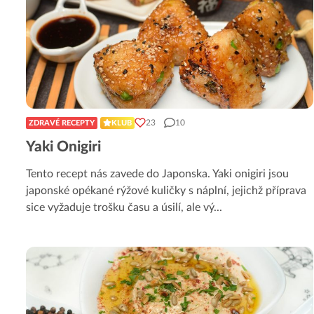
23
10
ZDRAVÉ RECEPTY
KLUB
Yaki Onigiri
Tento recept nás zavede do Japonska. Yaki onigiri jsou
japonské opékané rýžové kuličky s náplní, jejichž příprava
sice vyžaduje trošku času a úsilí, ale vý
...