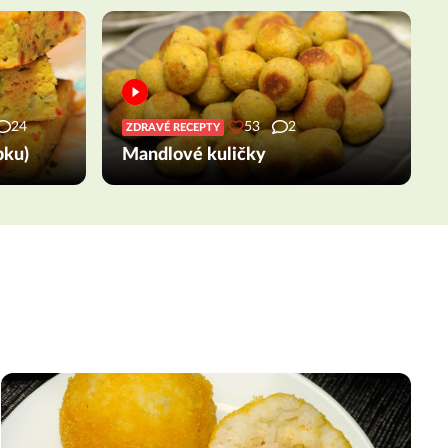
24
53
2
ZDRAVÉ RECEPTY
pku)
Mandlové kuličky