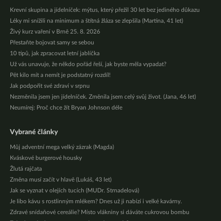
Krevní skupina a jídelníček: mýtus, který přežil 30 let bez jediného důkazu
Léky mi snížili na minimum a štítná žláza se zlepšila (Martina, 41 let)
Živý kurz vaření v Brně 25. 8. 2026
Přestaňte bojovat samy se sebou
10 tipů, jak zpracovat letní jablíčka
Už vás unavuje, že někdo pořád řeší, jak byste měla vypadat?
Pět kilo mít a nemít je podstatný rozdíl!
Jak podpořit své zdraví v srpnu
Nezměnila jsem jen jídelníček. Změnila jsem celý svůj život. (Jana, 46 let)
Neumírej: Proč chce žít Bryan Johnson déle
Vybrané články
Můj adventní mega velký zázrak (Magda)
Kváskové burgerové housky
Žlutá rajčata
Změna musí začít v hlavě (Lukáš, 43 let)
Jak se vyznat v olejích tucích (MUDr. Strnadelová)
Je libo kávu s rostlinným mlékem? Dnes už ji nabízí i velké kavárny.
Zdravé snídaňové cereálie? Místo vlákniny si dáváte cukrovou bombu