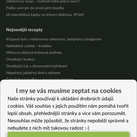
Zeleninový vývar – nutnost nebo práce navíc?
Fialky voní jen do první jarní bouřky
Už nepotřebuji kapky na trávení (Adriana, 49 let)
Nejnovější recepty
Křupavé tofu s restovanou zeleninou, žampiony a bulgurem
Nakládaná cuketa – kvašáky
Mrkvovo-dýňová krémová polévka
Osvěžující kuskus
Osvěžující čaj s citronovými bylinkami
Nepečený jablečný dort s rybízem
Čokoládové muffiny s mangovým krémem
Meruňky a jablka v citrónovém želé
I my se vás musíme zeptat na cookies
Krémová zeleninová polévka s koprem a vločkami
Naše stránky používají k ukládání drobných údajů
Celozrnná rýže basmati se zeleninou
cookies. Váš souhlas s jejich použitím nám pomáhá tvořit
lepší obsah, přehlednější stránky a více vám porozumět.
Vybrané recepty
Nesouhlas může způsobit, že stránky nepoběží správně a
Krémová zelňačka
nebudete z nich mít takovou radost :-)
Veganská míchaná vejce se zeleninou