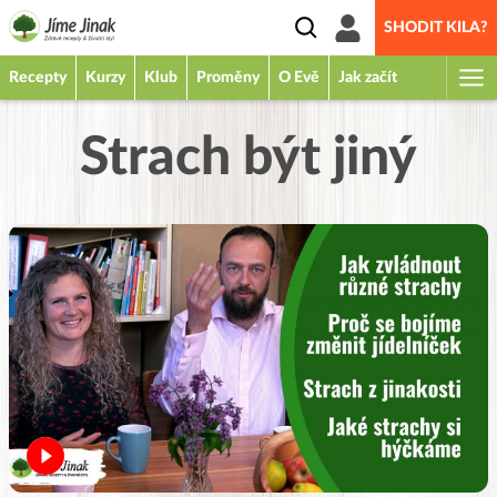
SHODIT KILA?
Recepty
Kurzy
Klub
Proměny
O Evě
Jak začít
Strach být jiný