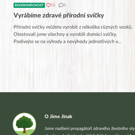
12
3
EKODOMÁCNOST
Vyrábíme zdravé přírodní svíčky
Přírodní svíčky můžete vyrobit z několika různých vosků.
Otestovali jsme všechny a vyrobili domácí svíčky.
Podívejte se na výhody a nevýhody jednotlivých v
...
O Jíme Jinak
Jsme nadšení propagátoři zdravého životního styl