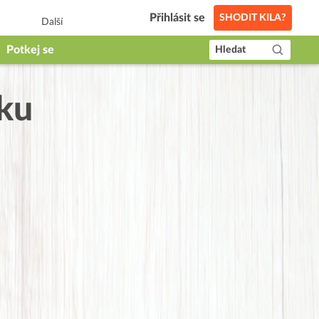
Přihlásit se
SHODIT KILA?
Další
Potkej se
Hledat
sku