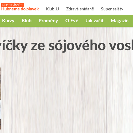
Hubneme do plavek
Klub JJ
Zdravá snídaně
Super saláty
Kurzy
Klub
Proměny
O Evě
Jak začít
Magazín
íčky ze sójového vo