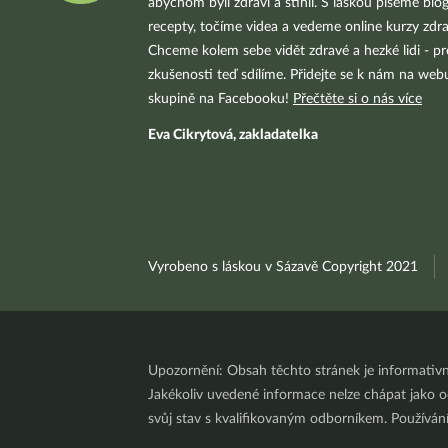
abychom byli zdraví a štíhlí. S láskou píšeme blo
recepty, točíme videa a vedeme online kurzy zdra
Chceme kolem sebe vidět zdravé a hezké lidi - pr
zkušenosti teď sdílíme. Přidejte se k nám na we
skupině na Facebooku!
Přečtěte si o nás více
Eva Cikrytová, zakladatelka
Vyrobeno s láskou v Sázavě Copyright 2021
Upozornění: Obsah těchto stránek je informativ
Jakékoliv uvedené informace nelze chápat jako odb
svůj stav s kvalifikovaným odborníkem. Používá