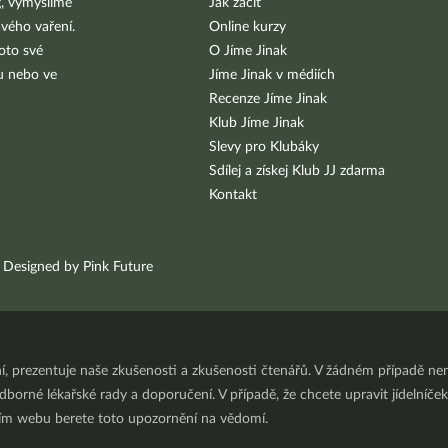
g, vymýšlíme
Jak začít
vého vaření.
Online kurzy
oto své
O Jíme Jinak
bu nebo ve
Jíme Jinak v médiích
Recenze Jíme Jinak
Klub Jíme Jinak
Slevy pro Klubáky
Sdílej a získej Klub JJ zdarma
Kontakt
Designed by Pink Future
ní, prezentuje naše zkušenosti a zkušenosti čtenářů. V žádném případě 
orné lékařské rady a doporučení. V případě, že chcete upravit jídelníček 
ním webu berete toto upozornění na vědomí.