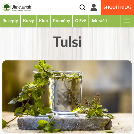
SHODIT KILA?
Recepty
Kurzy
Klub
Proměny
O Evě
Jak začít
Tulsi