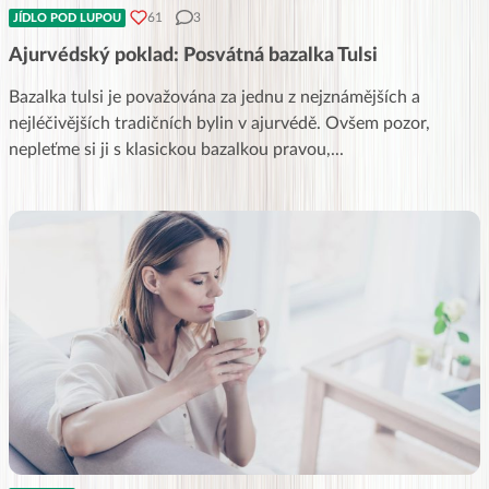
61
3
JÍDLO POD LUPOU
Ajurvédský poklad: Posvátná bazalka Tulsi
Bazalka tulsi je považována za jednu z nejznámějších a
nejléčivějších tradičních bylin v ajurvédě. Ovšem pozor,
nepleťme si ji s klasickou bazalkou pravou,
...