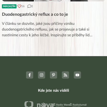
16
2
MAGAZÍN
Duodenogastrický reflux a co to je
V článku se dozvíte, jaké jsou příčiny vzniku
duodenogatrického refluxu, jak se projevuje a také si
nastíníme cesty k jeho léčbě. Inspirujte se příběhy lid
...
Kde jste nás viděli