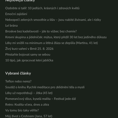
Nejnovější články
Ozdobte si talíř: 10 jedlých, krásných i zdravých květů
Emoční zajídání
Nebezpečí zelených smoothie a šťáv – jsou nabité živinami, ale i riziky
Lví brána
Broskve bez kadeřavosti – jde to vůbec bez chemie?
Krevní skupina a jídelníček: mýtus, který přežil 30 let bez jediného důkazu
Léky mi snížili na minimum a štítná žláza se zlepšila (Martina, 41 let)
Živý kurz vaření v Brně 25. 8. 2026
Přestaňte bojovat samy se sebou
10 tipů, jak zpracovat letní jablíčka
Vybrané články
Teflon nebo nerez?
Soutěž o knihu Rychlé meditace pro zklidnění těla a mysli
Léky už nepotřebuji – Jitka (45 let)
Pomerančový džus, kyselá realita – Festival jede dál
Retro: Kvalita včera, dnes a zítra
Vy tomu bio taky věříte?
Můj život s Crohnem (Jana, 57 let)