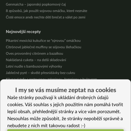
Genmaicha – japonský popkornový čaj
8 způsobů, jak použít sojovou omáčku, které neznáte
Čisté emoce aneb nechte děti brečet a válet po zemi
Nejnovější recepty
Pikantní mexická kukuřice se “sýrovou” omáčkou
Citrónové jablečné muffiny se sójovou šlehačkou
Oves provoněný citrónem a bazalkou
Nakládaná cuketa – na delší skladování
Letní nudle s bambusovými výhonky
Jablečné pyré – skvělé přesnídávky bez cukru
Křupavé tofu s restovanou zeleninou, žampiony a bulgurem
Nakládaná cuketa – kvašáky
I my se vás musíme zeptat na cookies
Mrkvovo-dýňová krémová polévka
Naše stránky používají k ukládání drobných údajů
Osvěžující kuskus
cookies. Váš souhlas s jejich použitím nám pomáhá tvořit
lepší obsah, přehlednější stránky a více vám porozumět.
Vybrané recepty
Nesouhlas může způsobit, že stránky nepoběží správně a
Lahanorizo
nebudete z nich mít takovou radost :-)
Agarové kuličky aneb veganský kaviár