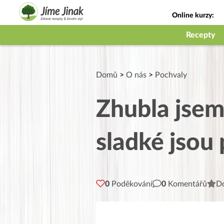
Online kurzy:
Jak na babičky
Recepty
Domů
>
O nás
>
Pochvaly
Zhubla jsem
sladké jsou
0
Poděkování
0
Komentářů
Do