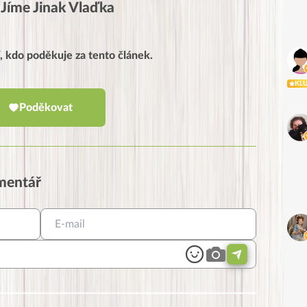
Jíme Jinak Vlaďka
, kdo poděkuje za tento článek.
KL
Poděkovat
omentář