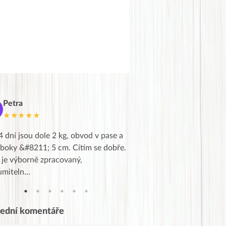
Petra
Marie
M
★★★★★
★★★★★
4 dní jsou dole 2 kg, obvod v pase a
Dnes jsem to konečně vytáh
 boky &#8211; 5 cm. Cítím se dobře.
zapadlé pošty a poslechla j
 je výborně zpracovaný,
videa od EVY. Koho by nepř
umiteln…
tahl…
lední komentáře