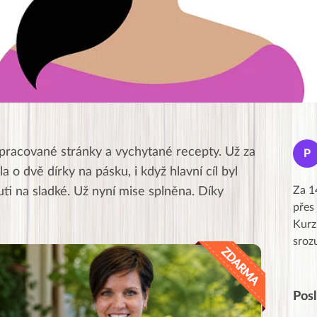
Jana
zpracované stránky a vychytané recepty. Už za
J
P
★★★★★
 o dvě dírky na pásku, i když hlavní cíl byl
Moc Vám všem děkuji za krásný pátek,
Za 1
uti na sladké. Už nyní mise splněna. Díky
obzvlášť velké poděkování, obdiv a
přes
uznání pro hlavní dvojici Peťa a Gábi!! 👏
Kurz
Posílá…
sroz
Pos