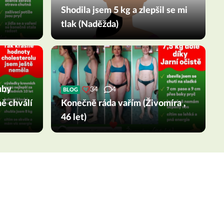
Shodila jsem 5 kg a zlepšil se mi
tlak (Naděžda)
uby
34
4
BLOG
mě chválí
Konečně ráda vařím (Živomíra ,
46 let)