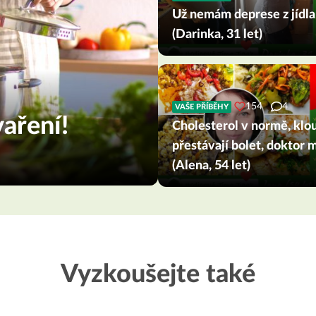
Už nemám deprese z jídla
(Darinka, 31 let)
154
4
VAŠE PŘÍBĚHY
aření!
Cholesterol v normě, klo
přestávají bolet, doktor 
(Alena, 54 let)
Vyzkoušejte také