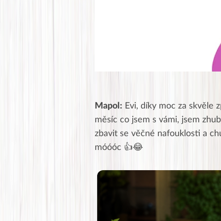
Mapol:
Evi, díky moc za skvěle 
měsíc co jsem s vámi, jsem zhubla
zbavit se věčné nafouklosti a ch
móóóc 👍😂