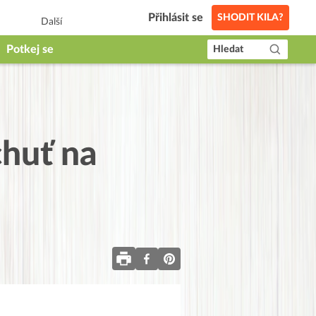
Přihlásit se
SHODIT KILA?
Další
Potkej se
Hledat
chuť na