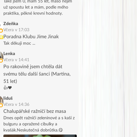
Také jsem 0, mám 55 let, maso nejím
už spoustu let a mám, podle mého
praktika, pěkné krevní hodnoty.
Zdeňka
Včera v 17:03
Poradna Klubu Jíme Jinak
UB
Tak děkuji moc ...
Lenka
Včera v 14:41
Po rakovině jsem chtěla dát
svému tělu další šanci (Martina,
51 let)
👍❤️
liduš
Včera v 14:36
Chalupářské ražničí bez masa
Dnes opět ražniči zeleninové a s kaší z
bulguru a opražené cibulky a
kvašák.Neskutečná dobrůtka.😋