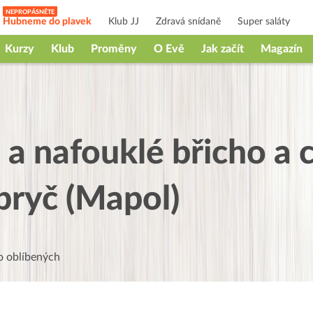
Hubneme do plavek
Klub JJ
Zdravá snídaně
Super saláty
Kurzy
Klub
Proměny
O Evě
Jak začít
Magazín
 a nafouklé břicho a 
 pryč (Mapol)
 oblíbených