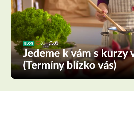
80
31
BLOG
Jedeme k vám s kurzy v
(Termíny blízko vás)