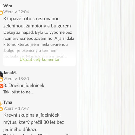
Věra
Včera v 22:04
Křupavé tofu s restovanou
zeleninou, žampiony a bulgurem
Děkuji za nápad. Bylo to výborné,bez
rozmarýnu,nepoužívám ho. A já si dala
k tomu,kterou jsem měla uvařenou
,bulgur je pšeničný a ten není
bezlepkový. Manželovi jsem uvařila
Ukázat celý komentář
bramborové noky .Bylo to chutné a
syté jídlo,já jsem potřebovala
JanaM.
spotřebovat žampiony a tak se stalo.
Včera v 18:30
Děkuji, manžel na tofu říkal že vypadá
3. Dnešní jídelníček
RZ
jak škvarky,měla jsem marinované a
Tak, půst to ne...
ochutila jsem ho trochu Tamaris.
Týna
Včera v 17:47
Krevní skupina a jídelníček:
mýtus, který přežil 30 let bez
jediného důkazu