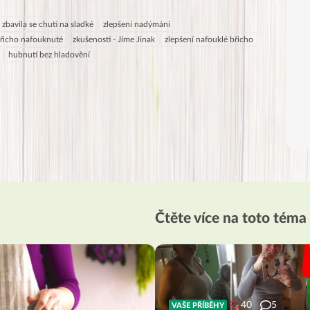
zbavila se chuti na sladké
zlepšení nadýmání
řicho nafouknuté
zkušenosti - Jíme Jinak
zlepšení nafouklé břicho
hubnutí bez hladovění
Čtěte více na toto téma
40
5
VAŠE PŘÍBĚHY