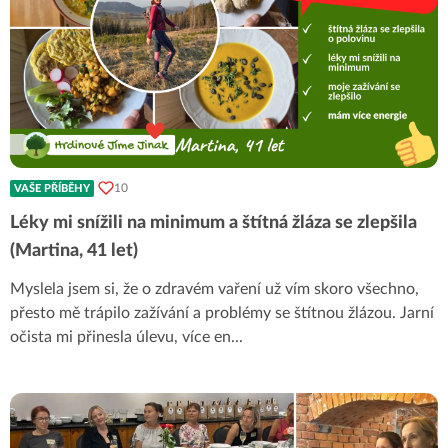
10
VAŠE PŘÍBĚHY
Léky mi snížili na minimum a štítná žláza se zlepšila
(Martina, 41 let)
Myslela jsem si, že o zdravém vaření už vím skoro všechno,
přesto mě trápilo zažívání a problémy se štítnou žlázou. Jarní
očista mi přinesla úlevu, více en
...