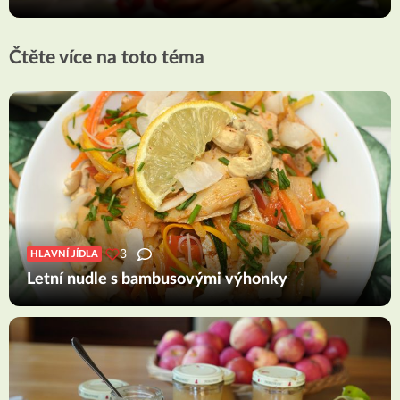
Čtěte více na toto téma
3
HLAVNÍ JÍDLA
Letní nudle s bambusovými výhonky