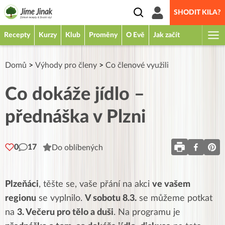
SHODIT KILA?
Recepty
Kurzy
Klub
Proměny
O Evě
Jak začít
Domů
>
Výhody pro členy
>
Co členové využili
Co dokáže jídlo –
přednáška v Plzni
0
17
Do oblíbených
Plzeňáci
, těšte se, vaše přání na akci
ve vašem
regionu
se vyplnilo.
V sobotu 8.3.
se můžeme potkat
na
3. Večeru pro tělo a duši
. Na programu je