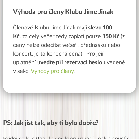
Výhoda pro členy Klubu Jíme Jinak
Členové Klubu Jíme Jinak mají
slevu 100
Kč,
za celý večer tedy zaplatí pouze
150 Kč
(z
ceny nelze odečítat večeři, přednášku nebo
koncert, je to konečná cena).
Pro její
uplatnění
uveďte při rezervaci heslo
uvedené
v sekci
Výhody pro členy
.
PS: Jak jíst tak, aby ti bylo dobře?
Přidej se k 20 000 lidem, kteří už jedí jinak a spusť si