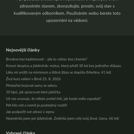
zdravotním stavem, zkonzultujte, prosím, svůj stav s
kvalifikovaným odborníkem. Používáním webu berete toto
upozornění na vědomí.
Nejnovější články
Broskve bez kadeřavosti – jde to vůbec bez chemie?
Krevní skupina a jídelníček: mýtus, který přežil 30 let bez jediného důkazu
Léky mi snížili na minimum a štítná žláza se zlepšila (Martina, 41 let)
Živý kurz vaření v Brně 25. 8. 2026
Přestaňte bojovat samy se sebou
10 tipů, jak zpracovat letní jablíčka
Už vás unavuje, že někdo pořád řeší, jak byste měla vypadat?
Pět kilo mít a nemít je podstatný rozdíl!
Jak podpořit své zdraví v srpnu
Nezměnila jsem jen jídelníček. Změnila jsem celý svůj život. (Jana, 46 let)
Vybrané články