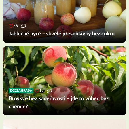
86
Jablečné pyré – skvělé přesnídávky bez cukru
17
EKOZAHRADA
Broskve bez kadeřavosti – jde to vůbec bez
chemie?