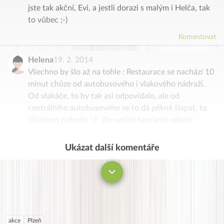
jste tak akční, Evi, a jestli dorazi s malým i Helča, tak
to vůbec ;-)
Komentovat
Helena
19. 2. 2014
Všechno by šlo až na tohle : Restaurace se nachází 10
minut chůze od autobusového i vlakového nádraží.
Od vlakáče, to by tak asi odpovídalo, ale od
centrálního autobusového se to dá pěkně šlapat, to
10 minut nebude :-) . Ale určitě tam jede nějaký
trolejbus z autobusového nádraží .
Ukázat další komentáře
Komentovat
akce
Plzeň