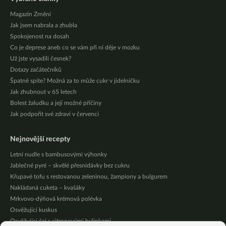
Magazín Zrnění
Jak jsem nabrala a zhubla
Spokojenost na dosah
Co je deprese aneb co se vám při ní děje v mozku
Už jste vysadili česnek?
Dotazy začátečníků
Špatně spíte? Možná za to může cukr v jídelníčku
Jak zhubnout v 65 letech
Bolest žaludku a její možné příčiny
Jak podpořit své zdraví v červenci
Nejnovější recepty
Letní nudle s bambusovými výhonky
Jablečné pyré – skvělé přesnídávky bez cukru
Křupavé tofu s restovanou zeleninou, žampiony a bulgurem
Nakládaná cuketa – kvašáky
Mrkvovo-dýňová krémová polévka
Osvěžující kuskus
Osvěžující čaj s citronovými bylinkami