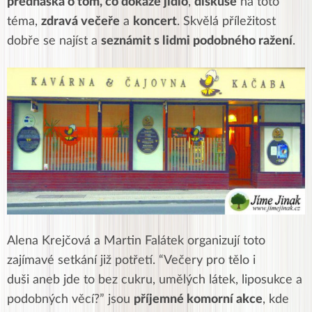
přednáška o tom, co dokáže jídlo
,
diskuse
na toto
téma,
zdravá večeře
a
koncert
. Skvělá příležitost
dobře se najíst a
seznámit s lidmi podobného ražení
.
Alena Krejčová a Martin Falátek organizují toto
zajímavé setkání již potřetí. “Večery pro tělo i
duši aneb jde to bez cukru, umělých látek, liposukce a
podobných věcí?” jsou
příjemné komorní akce
, kde