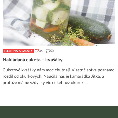
36
50
ZELENINA A SALÁTY
Nakládaná cuketa – kvašáky
Cuketové kvašáky nám moc chutnají. Vlastně sotva poznáme
rozdíl od okurkových. Naučila nás je kamarádka Jitka, a
protože máme vždycky víc cuket než okurek,
...