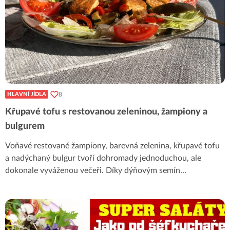
8
HLAVNÍ JÍDLA
Křupavé tofu s restovanou zeleninou, žampiony a
bulgurem
Voňavé restované žampiony, barevná zelenina, křupavé tofu
a nadýchaný bulgur tvoří dohromady jednoduchou, ale
dokonale vyváženou večeři. Díky dýňovým semín
...