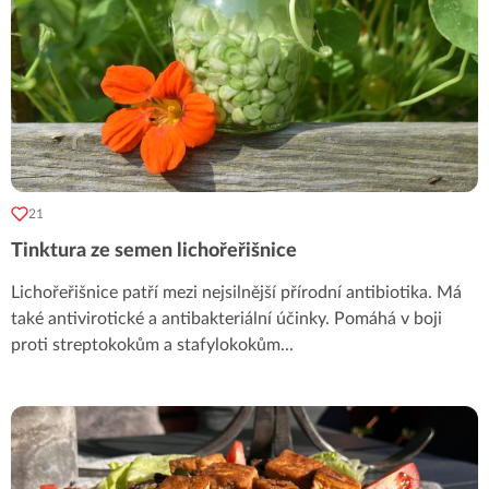
21
Tinktura ze semen lichořeřišnice
Lichořeřišnice patří mezi nejsilnější přírodní antibiotika. Má
také antivirotické a antibakteriální účinky. Pomáhá v boji
proti streptokokům a stafylokokům
...