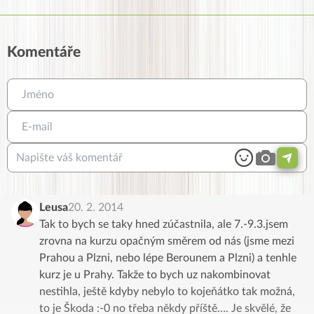
Komentáře
Leusa
20. 2. 2014
Tak to bych se taky hned zúčastnila, ale 7.-9.3.jsem
zrovna na kurzu opačným směrem od nás (jsme mezi
Prahou a Plzni, nebo lépe Berounem a Plzni) a tenhle
kurz je u Prahy. Takže to bych uz nakombinovat
nestihla, ještě kdyby nebylo to kojeňátko tak možná,
to je Škoda :-0 no třeba někdy příště…. Je skvělé, že