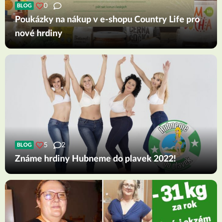
0
BLOG
Poukázky na nákup v e-shopu Country Life pro
nové hrdiny
5
2
BLOG
Známe hrdiny Hubneme do plavek 2022!