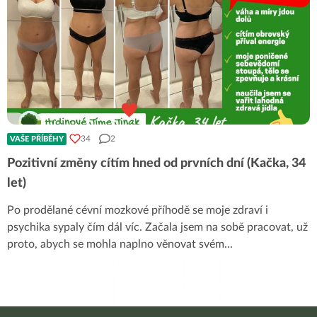
34
2
VAŠE PŘÍBĚHY
Pozitivní změny cítím hned od prvních dní (Kačka, 34
let)
Po prodělané cévní mozkové příhodě se moje zdraví i
psychika sypaly čím dál víc. Začala jsem na sobě pracovat, už
proto, abych se mohla naplno věnovat svém
...