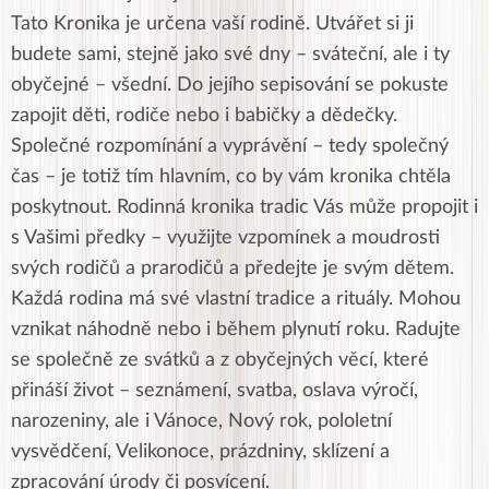
Tato Kronika je určena vaší rodině. Utvářet si ji
budete sami, stejně jako své dny – sváteční, ale i ty
obyčejné – všední. Do jejího sepisování se pokuste
zapojit děti, rodiče nebo i babičky a dědečky.
Společné rozpomínání a vyprávění – tedy společný
čas – je totiž tím hlavním, co by vám kronika chtěla
poskytnout. Rodinná kronika tradic Vás může propojit i
s Vašimi předky – využijte vzpomínek a moudrosti
svých rodičů a prarodičů a předejte je svým dětem.
Každá rodina má své vlastní tradice a rituály. Mohou
vznikat náhodně nebo i během plynutí roku. Radujte
se společně ze svátků a z obyčejných věcí, které
přináší život – seznámení, svatba, oslava výročí,
narozeniny, ale i Vánoce, Nový rok, pololetní
vysvědčení, Velikonoce, prázdniny, sklízení a
zpracování úrody či posvícení.