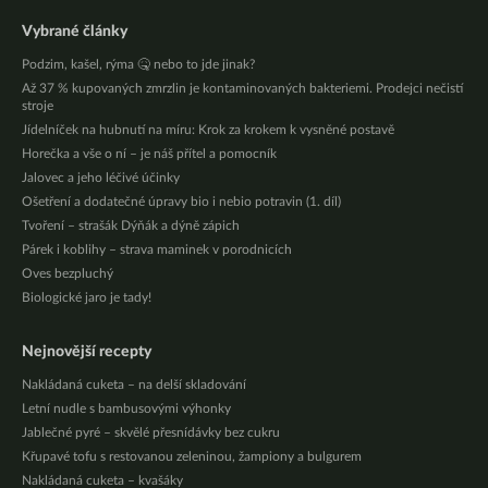
Vybrané články
Podzim, kašel, rýma 🤒 nebo to jde jinak?
Až 37 % kupovaných zmrzlin je kontaminovaných bakteriemi. Prodejci nečistí
stroje
Jídelníček na hubnutí na míru: Krok za krokem k vysněné postavě
Horečka a vše o ní – je náš přítel a pomocník
Jalovec a jeho léčivé účinky
Ošetření a dodatečné úpravy bio i nebio potravin (1. díl)
Tvoření – strašák Dýňák a dýně zápich
Párek i koblihy – strava maminek v porodnicích
Oves bezpluchý
Biologické jaro je tady!
Nejnovější recepty
Nakládaná cuketa – na delší skladování
Letní nudle s bambusovými výhonky
Jablečné pyré – skvělé přesnídávky bez cukru
Křupavé tofu s restovanou zeleninou, žampiony a bulgurem
Nakládaná cuketa – kvašáky