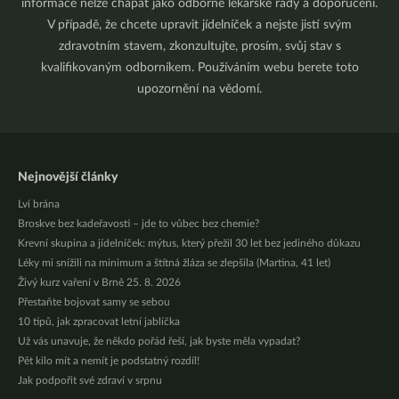
informace nelze chápat jako odborné lékařské rady a doporučení.
V případě, že chcete upravit jídelníček a nejste jistí svým
zdravotním stavem, zkonzultujte, prosím, svůj stav s
kvalifikovaným odborníkem. Používáním webu berete toto
upozornění na vědomí.
Nejnovější články
Lví brána
Broskve bez kadeřavosti – jde to vůbec bez chemie?
Krevní skupina a jídelníček: mýtus, který přežil 30 let bez jediného důkazu
Léky mi snížili na minimum a štítná žláza se zlepšila (Martina, 41 let)
Živý kurz vaření v Brně 25. 8. 2026
Přestaňte bojovat samy se sebou
10 tipů, jak zpracovat letní jablíčka
Už vás unavuje, že někdo pořád řeší, jak byste měla vypadat?
Pět kilo mít a nemít je podstatný rozdíl!
Jak podpořit své zdraví v srpnu