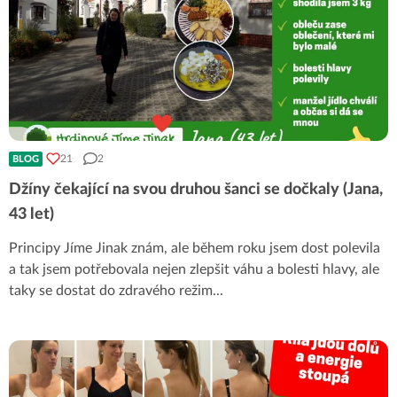
21
2
BLOG
Džíny čekající na svou druhou šanci se dočkaly (Jana,
43 let)
Principy Jíme Jinak znám, ale během roku jsem dost polevila
a tak jsem potřebovala nejen zlepšit váhu a bolesti hlavy, ale
taky se dostat do zdravého režim
...