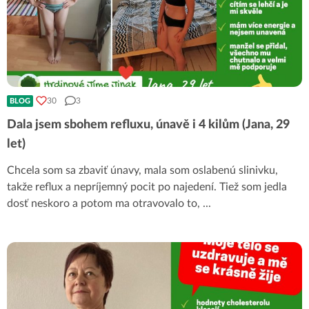
30
3
BLOG
Dala jsem sbohem refluxu, únavě i 4 kilům (Jana, 29
let)
Chcela som sa zbaviť únavy, mala som oslabenú slinivku,
takže reflux a nepríjemný pocit po najedení. Tiež som jedla
dosť neskoro a potom ma otravovalo to,
...