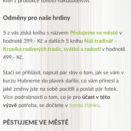
knih z produkce tohoto nakladatelství.
Odměny pro naše hrdiny
5 z vás získá knihu s názvem
Pěstujeme ve městě
v
hodnotě 399,- Kč a dalších 5 knihu
Náš tradinář –
Kronika rodinných tradic, svátků a radostí
v hodnotě
499,- Kč.
Stačí se přihlásit, napsat pár slov o tom, jak se vám v
kurzu Hubneme do plavek dařilo, co vám přinesl a
jaké změny jste na sobě pocítili a poslat pár fotek.
Více podrobností o tom, co je pro
účast v této
výzvě
potřeba, se dočtete v
tomto článku
.
PĚSTUJEME VE MĚSTĚ