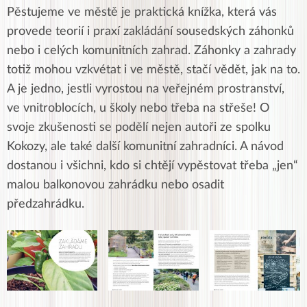
Pěstujeme ve městě je praktická knížka, která vás
provede teorií i praxí zakládání sousedských záhonků
nebo i celých komunitních zahrad. Záhonky a zahrady
totiž mohou vzkvétat i ve městě, stačí vědět, jak na to.
A je jedno, jestli vyrostou na veřejném prostranství,
ve vnitroblocích, u školy nebo třeba na střeše! O
svoje zkušenosti se podělí nejen autoři ze spolku
Kokozy, ale také další komunitní zahradníci. A návod
dostanou i všichni, kdo si chtějí vypěstovat třeba „jen“
malou balkonovou zahrádku nebo osadit
předzahrádku.