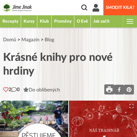
SHODIT KILA?
Recepty
Kurzy
Klub
Proměny
O Evě
Jak začít
Domů
>
Magazín
>
Blog
Krásné knihy pro nové
hrdiny
2
0
Do oblíbených