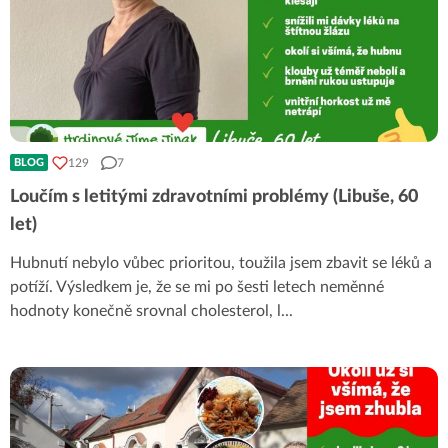
129
7
BLOG
Loučím s letitými zdravotními problémy (Libuše, 60
let)
Hubnutí nebylo vůbec prioritou, toužila jsem zbavit se léků a
potíží. Výsledkem je, že se mi po šesti letech neměnné
hodnoty konečně srovnal cholesterol, l
...