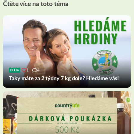
Čtěte více na toto téma
1
4
BLOG
Taky máte za 2 týdny 7 kg dole? Hledáme vás!