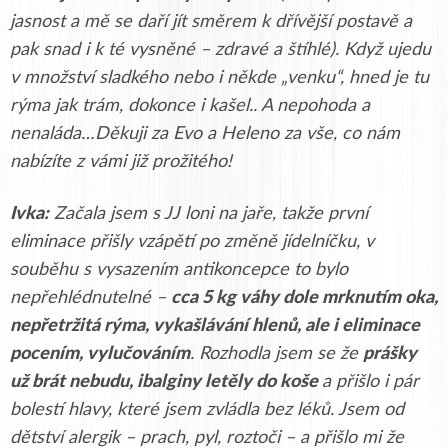
jasnost a mě se daří jít směrem k dřívější postavě a
pak snad i k té vysněné – zdravé a štíhlé). Když ujedu
v množství sladkého nebo i někde „venku“, hned je tu
rýma jak trám, dokonce i kašel.. A nepohoda a
nenaláda…Děkuji za Evo a Heleno za vše, co nám
nabízíte z vámi již prožitého!
Ivka:
Začala jsem s JJ loni na jaře, takže první
eliminace přišly vzápětí po změně jídelníčku, v
souběhu s vysazením antikoncepce to bylo
nepřehlédnutelné –
cca 5 kg váhy dole mrknutím oka,
nepřetržitá rýma, vykašlávání hlenů, ale i eliminace
pocením, vylučováním
. Rozhodla jsem se že
prášky
už brát nebudu, ibalginy letěly do koše
a přišlo i pár
bolestí hlavy, které jsem zvládla bez léků. Jsem od
dětství alergik – prach, pyl, roztoči – a přišlo mi že