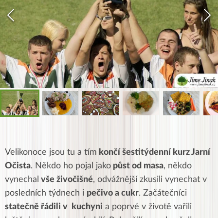
Velikonoce jsou tu a tím
končí šestitýdenní kurz Jarní
Očista
. Někdo ho pojal jako
půst od masa
, někdo
vynechal
vše živočišné
, odvážnější zkusili vynechat v
posledních týdnech i
pečivo a cukr
. Začátečníci
statečně řádili v kuchyni
a poprvé v životě vařili