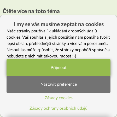
třeba brokolici. ještě víc, než kdy dřív mě zaráží
stravovací normy v MŠ, to množství mlíka, co děti
Čtěte více na toto téma
musí vypít, nebo jinak zkonzumovat…
Já tedy s vámi vařím a snažím se žvýkat i dál… držte
I my se vás musíme zeptat na cookies
mi prosím palce!
Naše stránky používají k ukládání drobných údajů
Petra
cookies. Váš souhlas s jejich použitím nám pomáhá tvořit
lepší obsah, přehlednější stránky a více vám porozumět.
Nesouhlas může způsobit, že stránky nepoběží správně a
nebudete z nich mít takovou radost :-)
Přijmout
40
40
BLOG
Funkční nastavení potřebujeme (vždy
Program Jarní očista za týden začíná!
aktivní)
Nastavit preference
Zásady cookies
Statistiky pro lepší obsah
Zásady ochrany osobních údajů