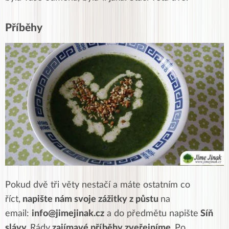
Příběhy
Pokud dvě tři věty nestačí a máte ostatním co
říct,
napište nám svoje zážitky z půstu
na
email:
info@jimejinak.cz
a do předmětu napište
Síň
slávy.
Rády
zajímavé příběhy zveřejníme.
Po