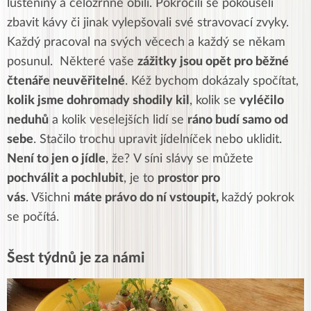
luštěniny a celozrnné obilí. Pokročilí se pokoušeli
zbavit kávy či jinak vylepšovali své stravovací zvyky.
Každý pracoval na svých věcech a každý se někam
posunul. Některé vaše
zážitky jsou opět pro běžné
čtenáře neuvěřitelné
. Kéž bychom dokázaly spočítat,
kolik jsme dohromady shodily kil
, kolik se
vyléčilo
neduhů
a kolik veselejších lidí se
ráno budí samo od
sebe
. Stačilo trochu upravit jídelníček nebo uklidit.
Není to jen o jídle
, že?
V síni slávy se můžete
pochválit a pochlubit
, je to
prostor pro
vás
. Všichni
máte právo do ní vstoupit,
každý pokrok
se počítá.
Šest týdnů je za námi