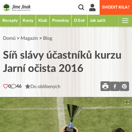
SHODIT KILA?
Recepty
Kurzy
Klub
Proměny
O Evě
Jak začít
Domů
>
Magazín
>
Blog
Síň slávy účastníků kurzu
Jarní očista 2016
0
46
Do oblíbených