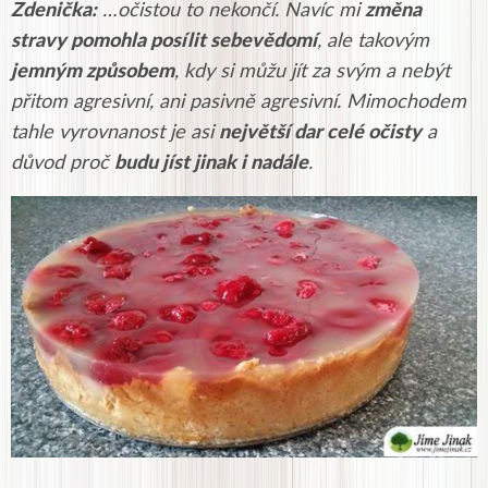
Zdenička:
…
očistou to nekončí. Navíc mi
změna
stravy pomohla posílit sebevědomí
, ale takovým
jemným způsobem
, kdy si můžu jít za svým a nebýt
přitom agresivní, ani pasivně agresivní. Mimochodem
tahle vyrovnanost je asi
největší dar celé očisty
a
důvod proč
budu jíst jinak i nadále
.