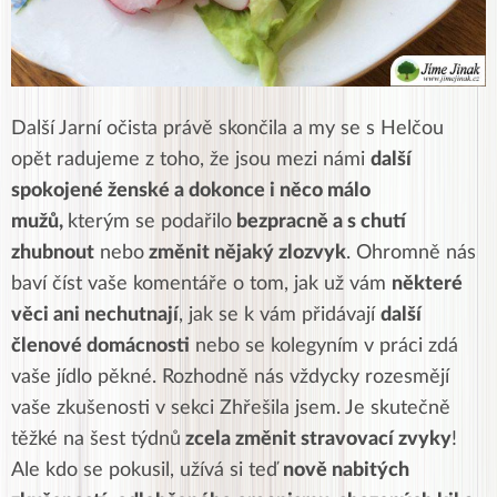
Další Jarní očista právě skončila a my se s Helčou
opět radujeme z toho, že jsou mezi námi
další
spokojené ženské a dokonce i něco málo
mužů,
kterým se podařilo
bezpracně a s chutí
zhubnout
nebo
změnit nějaký zlozvyk
. Ohromně nás
baví číst vaše komentáře o tom, jak už vám
některé
věci ani nechutnají
, jak se k vám přidávají
další
členové domácnosti
nebo se kolegyním v práci zdá
vaše jídlo pěkné. Rozhodně nás vždycky rozesmějí
vaše zkušenosti v sekci Zhřešila jsem. Je skutečně
těžké na šest týdnů
zcela změnit stravovací zvyky
!
Ale kdo se pokusil, užívá si teď
nově nabitých