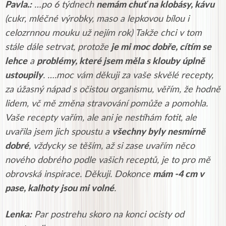
Pavla.:
…po 6 týdnech
nemám chuť na klobásy, kávu
(cukr, mléčné výrobky, maso a lepkovou bílou i
celozrnnou mouku už nejím rok) Takže chci v tom
stále dále setrvat, protože
je mi moc dobře, cítím se
lehce
a
problémy, které jsem měla s klouby úplně
ustoupily
. ….moc vám děkuji za vaše skvělé recepty,
za úžasný nápad s očistou organismu, věřím, že hodně
lidem, vč mě změna stravování pomůže a pomohla.
Vaše recepty vařím, ale ani je nestíhám fotit, ale
uvařila jsem jich spoustu a
všechny byly nesmírně
dobré
, vždycky se těším, až si zase uvařím něco
nového dobrého podle vašich receptů, je to pro mě
obrovská inspirace. Děkuji. Dokonce
mám -4 cm v
pase, kalhoty jsou mi volné
.
Lenka:
Par postrehu skoro na konci ocisty od