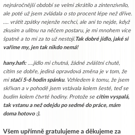
nejnáročnější období se velmi zkrátilo a zintenzivnilo,
ale poté už jsem zvládala o sto procent lépe než dříve.
…. vrátit zpátky nejenže nechci, ale ani to nejde, když
zkusím a ulítnu na něčem postaru, je mi mnohem více
špatně a to mi za to už nestojí.
Tak dobré jídlo, jaké si
vaříme my, jen tak nikdo nemá!
hany.hafi:
….jídlo mi chutná, žádné zvláštní chutě,
cítím se dobře, jediná opravdová změna je v tom, že
mi
stačí 5-6 hodin spánku
. Vzhledem k tomu, že jsem
skřivan a v pohodě jsem vstávala kolem šesté, teď se
budím kolem čtvrté hodiny. Protože se
cítím vyspalá,
tak vstanu
a než odejdu po sedmé do práce, mám
doma hotovo :).
Všem
upřímně gratulujeme a děkujeme za