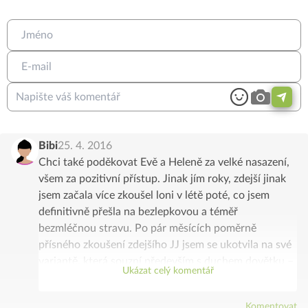
Bibi
25. 4. 2016
Chci také poděkovat Evě a Heleně za velké nasazení,
všem za pozitivní přístup. Jinak jím roky, zdejší jinak
jsem začala více zkoušel loni v létě poté, co jsem
definitivně přešla na bezlepkovou a téměř
bezmléčnou stravu. Po pár měsících poměrně
přísného zkoušení zdejšího JJ jsem se ukotvila na své
variantě, která souzní především s duchem dovětku –
Ukázat celý komentář
tedy “tak, aby nám bylo dobře”. Což se u mne
aktuálně ukazuje ne vždy shodné s tím, co je zde
Komentovat