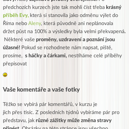
předchozích kurzech jste tak mohli číst třeba
krásný
příběh Evy,
která si stanovila jako odměnu výlet do
Říma nebo
Aleny
, která původně ani neplánovala
držet půst na 100% a výsledky byla velmi překvapená
.
Některé vaše
proměny, uzdravení a poznání jsou
úžasné!
Pokud se rozhodnete nám napsat, piště,
prosíme,
s háčky a čárkami,
nestíháme celé příběhy
přepisovat
Vaše komentáře a vaše fotky
Těžko se vybírá pár komentářů, v kurzu je
jich přes tisíc. Z posledních týdnů vybíráme pár pro
představu, jak
různé zážitky může změna stravy
přinést
. Obrázky na této stránce jsou všechno