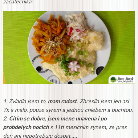
zacatecnika:
1. Zvladla jsem to,
mam radost
. Zhresila jsem jen asi
7x a malo, pouze syrem a jednou chlebem a buchtou.
2.
Citim se dobre, jsem mene unavena i po
probdelych nocich
s 11ti mesicnim synem, ze pres
den ani nepotrebuju dospat,….