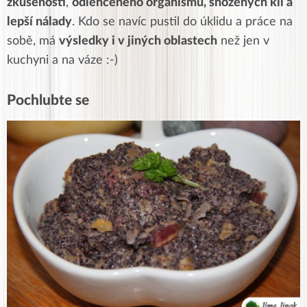
zkušeností
,
odlehčeného organismu, shozených kil a
lepší nálady
. Kdo se navíc pustil do úklidu a práce na
sobě, má
výsledky i v jiných oblastech
než jen v
kuchyni a na váze :-)
Pochlubte se