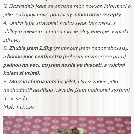
3. Dozvedela jsem se strasne moc novych informaci o
jidle, nakupuji nove potraviny,
umim n
ove recepty
…
4. Umim lepe stravovat sveho syna, bez masa, s
obilnym mlekem…chutna mu, je plny energie, vypada
zdrave.
5.
Zhubla jsem 2,5kg
(zhubnout jsem nepotrebovala),
a
hodne moc centimetru
(bohuzel nezmereno pred),
padnou mi veci, co jsem nosila ve dvaceti, a vsichni
kolem si vsimli.
6.
Muzovi chutna vetsina jidel
, i kdyz zadne jidlo
neohodnotil desitkou (zavedla jsem hodnotici system),
max. sedm
Male minusy: