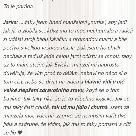
To je paráda.
Jarka:
….taky jsem hned manželovi „nutila“, aby jedl
jak já, a zlobila se, když mu to moc nechutnalo a raději
si udělal svoji bílou kávičku s hromadou cukru a bílé
pečivo s velkou vrstvou másla, pak jsem ho chvíli
nechala a teď už jede celou jarní očistu se mnou, tady
už to mám stejné jak Evička, manžel mi naprosto
důvěřuje, že vím proč to dělám, nebaví ho něco si o
tom číst, nebo se dívat na videa a
hlavně vidí u mě
velké zlepšení zdravotního stavu
, když se o tom
bavíme, tak taky říká, že je to všechno logické. Jak se
mu taky čistí chutě,
tak už mu jídlo i chutná
. Jsem za
manžela moc vděčná, zaprvé, že nemusím vařit dvě
jídla a zadruhé, že vidím, jak mu to taky pomáhá a cítí
se líp ♥