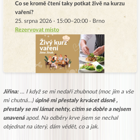
Co se kromě čtení taky potkat živě na kurzu
vaření?
25. srpna 2026 · 15:00–20:00 · Brno
Rezervovat místo
Jiřina:
… I když se mi nedaří zhubnout (moc jím a vše
mi chutná…)
úplně mi přestaly krvácet dásně ,
přestaly se mi lámat nehty, cítím se dobře a nejsem
unavená
apod. Na odběry krve jsem se nechal
objednat na úterý, dám vědět, co a jak.