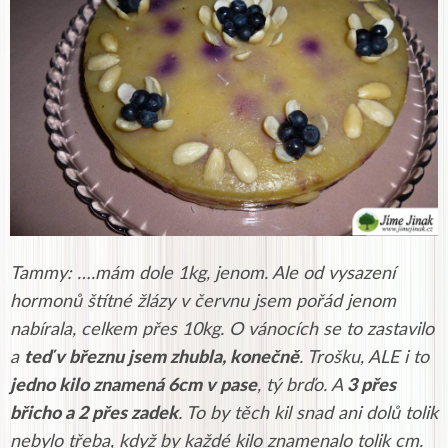
Tammy: ….m
ám dole 1kg, jenom. Ale od vysazení
hormonů štítné žlázy v červnu jsem pořád jenom
nabírala, celkem přes 10kg. O vánocích se to zastavilo
a
teď v březnu jsem zhubla, konečně
. Trošku, ALE i to
jedno kilo znamená 6cm v pase
, tý brďo. A
3 přes
břicho a 2 přes zadek
. To by těch kil snad ani dolů tolik
nebylo třeba, když by každé kilo znamenalo tolik cm.