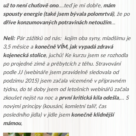
už to není chuťově ono
….teď je mi dobře,
mám
spousty energie (také jsem bývala polomrtvá)
, že po
dříve konzumovaných potravinách netoužím
…
Neli:
Pár zážitků od nás: kojím oba syny, mladšímu je
3,5 měsíce a
konečně VÍM, jak vypadá zdravá
kojenecká stolice
, juchů! Ke kurzu jsem se rozhodla
po projedné zimě a prěbytcích z těhu. Stravování
podle JJ (webináře jsem pravidelně sledovala od
podzimu 2015) jsem začala víceméně v přípravném
týdnu, do té doby jsem od letošních webinářů začala
zkoušet nejíst na noc a
první kritická kila odešla
,… S
novými principy (kousání, komletní talíř, čas
posledního jídla) v jídle jsem
konečně klidnější
mámou
,