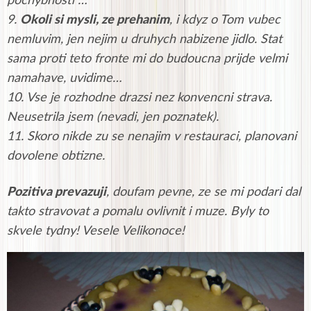
pochybnosti …
9.
Okoli si mysli, ze prehanim
, i kdyz o Tom vubec
nemluvim, jen nejim u druhych nabizene jidlo. Stat
sama proti teto fronte mi do budoucna prijde velmi
namahave, uvidime…
10. Vse je rozhodne drazsi nez konvencni strava.
Neusetrila jsem (nevadi, jen poznatek).
11. Skoro nikde zu se nenajim v restauraci, planovani
dovolene obtizne.
Pozitiva prevazuji
, doufam pevne, ze se mi podari dal
takto stravovat a pomalu ovlivnit i muze. Byly to
skvele tydny! Vesele Velikonoce!