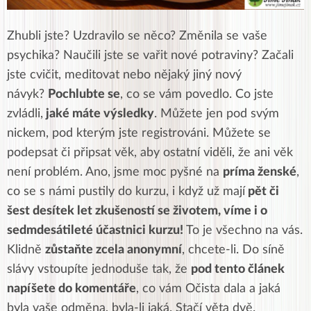
Zhubli jste? Uzdravilo se něco? Změnila se vaše
psychika? Naučili jste se vařit nové potraviny? Začali
jste cvičit, meditovat nebo nějaký jiný nový
návyk?
Pochlubte se
, co se vám povedlo. Co jste
zvládli,
jaké máte výsledky
. Můžete jen pod svým
nickem, pod kterým jste registrováni. Můžete se
podepsat či připsat věk, aby ostatní viděli, že ani věk
není problém. Ano, jsme moc pyšné na
príma ženské
,
co se s námi pustily do kurzu, i když už mají
pět či
šest desítek let zkušeností se životem, víme i o
sedmdesátileté účastnici kurzu!
To je všechno na vás.
Klidně
zůstaňte zcela anonymní
, chcete-li. Do síně
slávy vstoupíte jednoduše tak, že
pod tento článek
napíšete do komentáře
, co vám Očista dala a jaká
byla vaše odměna, byla-li jaká. Stačí věta dvě.