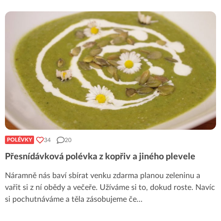
34
20
POLÉVKY
Přesnídávková polévka z kopřiv a jiného plevele
Náramně nás baví sbírat venku zdarma planou zeleninu a
vařit si z ní obědy a večeře. Užíváme si to, dokud roste. Navíc
si pochutnáváme a těla zásobujeme če
...