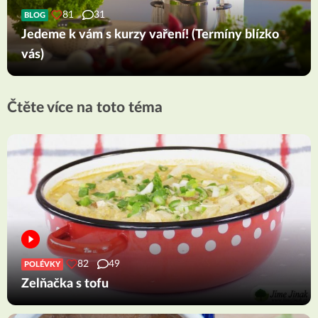
81
31
BLOG
Jedeme k vám s kurzy vaření! (Termíny blízko
vás)
Čtěte více na toto téma
82
49
POLÉVKY
Zelňačka s tofu