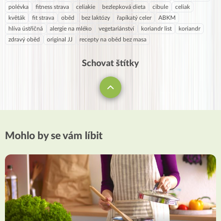
polévka
fitness strava
celiakie
bezlepková dieta
cibule
celiak
květák
fit strava
oběd
bez laktózy
řapíkatý celer
ABKM
hlíva ústřičná
alergie na mléko
vegetariánství
koriandr list
koriandr
zdravý oběd
original JJ
recepty na oběd bez masa
Schovat štítky
Mohlo by se vám líbit