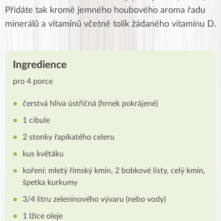
Přidáte tak kromě jemného houbového aroma řadu
minerálů a vitamínů včetně tolik žádaného vitamínu D.
Ingredience
pro 4 porce
čerstvá hlíva ústřičná (hrnek pokrájené)
1 cibule
2 stonky řapíkatého celeru
kus květáku
koření: mletý římský kmín, 2 bobkové listy, celý kmín,
špetka kurkumy
3/4 litru zeleninového vývaru (nebo vody)
1 lžíce oleje