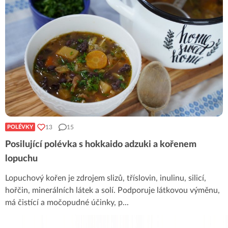
13
15
POLÉVKY
Posilující polévka s hokkaido adzuki a kořenem
lopuchu
Lopuchový kořen je zdrojem slizů, tříslovin, inulinu, silicí,
hořčin, minerálních látek a solí. Podporuje látkovou výměnu,
má čistící a močopudné účinky, p
...