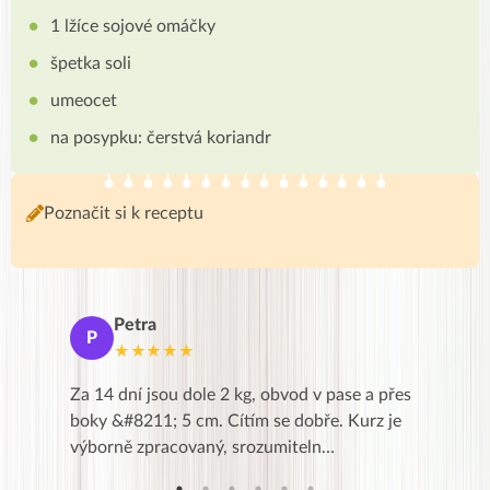
1 lžíce sojové omáčky
špetka soli
umeocet
na posypku: čerstvá koriandr
Poznačit si k receptu
Petra
Ma
P
M
★★★★★
★
k,
Za 14 dní jsou dole 2 kg, obvod v pase a přes
Dnes jse
znání pro
boky &#8211; 5 cm. Cítím se dobře. Kurz je
zapadlé p
…
výborně zpracovaný, srozumiteln…
od EVY. 