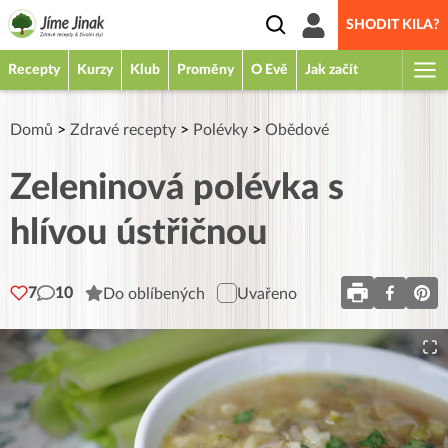
SHODIT KILA?
Recepty
Kurzy
Klub
Proměny
O Evě
Jak začít
Domů
>
Zdravé recepty
>
Polévky
>
Obědové
Zeleninová polévka s
hlívou ústřičnou
7
10
Do oblíbených
Uvařeno