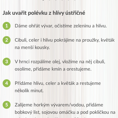
Jak uvařit polévku z hlívy ústřičné
Dáme ohřát vývar, očistíme zeleninu a hlívu.
Cibuli, celer i hlívu pokrájíme na proužky, květák
na menší kousky.
V hrnci rozpálíme olej, vložíme na něj cibuli,
osolíme, přidáme kmín a orestujeme.
Přidáme hlívu, celer a květák a restujeme
několik minut.
Zalijeme horkým vývarem/vodou, přidáme
bobkový list, sojovou omáčku a pod pokličkou na