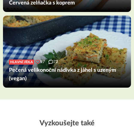
Červená zelňačka s koprem
97
72
HLAVNÍ JÍDLA
Pečená velikonoční nádivka z jáhel s uzeným
(vegan)
Vyzkoušejte také