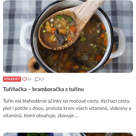
14
13
POLÉVKY
Tuříňačka – bramboračka z tuřínu
Tuřín má blahodárné účinky na močové cesty, dýchací cesty,
pleť i potíže s dnou, protože krom všech vitamínů, vlákniny a
vitamínů, které obsahuje, zbavuje
...