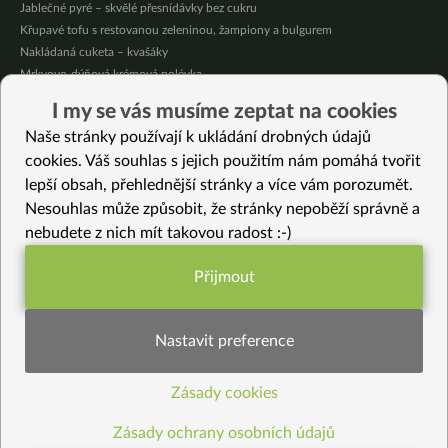
Jablečné pyré – skvělé přesnídávky bez cukru
Křupavé tofu s restovanou zeleninou, žampiony a bulgurem
Nakládaná cuketa – kvašáky
Mrkvovo-dýňová krémová polévka
Osvěžující kuskus
I my se vás musíme zeptat na cookies
Osvěžující čaj s citronovými bylinkami
Naše stránky používají k ukládání drobných údajů
Nepečený jablečný dort s rybízem
cookies. Váš souhlas s jejich použitím nám pomáhá tvořit
lepší obsah, přehlednější stránky a více vám porozumět.
Vybrané recepty
Nesouhlas může způsobit, že stránky nepoběží správně a
Podzimní salát s tvarohem
nebudete z nich mít takovou radost :-)
Vánoční dýňová polévka
Jáhlová lepenice s kapustou
Přijmout
Sladkokyselá červená řepa se špaldou
Funkční nastavení potřebujeme (vždy
Fialkový čaj
aktivní)
Cuketové čirokoto
Nastavit preference
Dýňovo mrkvové pyré
Jak připravit domácí ovocnou čajovou směs (recept)
Zásady cookies
Statistiky pro lepší obsah
Obložené batáty
Kotlety z tempehu v mandlové krustě
Zásady ochrany osobních údajů