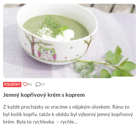
41
17
POLÉVKY
Jemný kopřivový krém s koprem
Z každé procházky se vracíme s nějakým úlovkem. Ráno to
byl košík kopřiv, takže k obědu byl výborný jemný kopřivový
krém. Byla to rychlovka – rychle
...