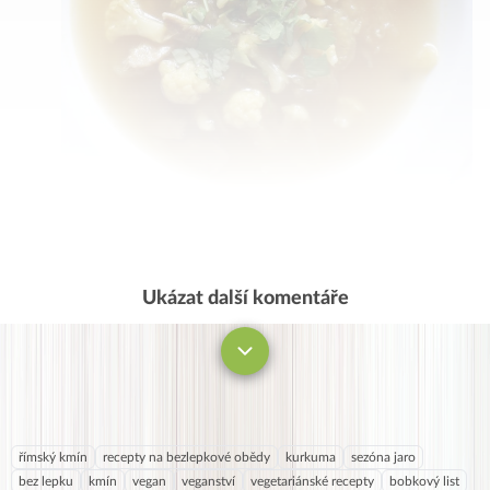
Ukázat další komentáře
Komentovat
římský kmín
recepty na bezlepkové obědy
kurkuma
sezóna jaro
bez lepku
kmín
vegan
veganství
vegetariánské recepty
bobkový list