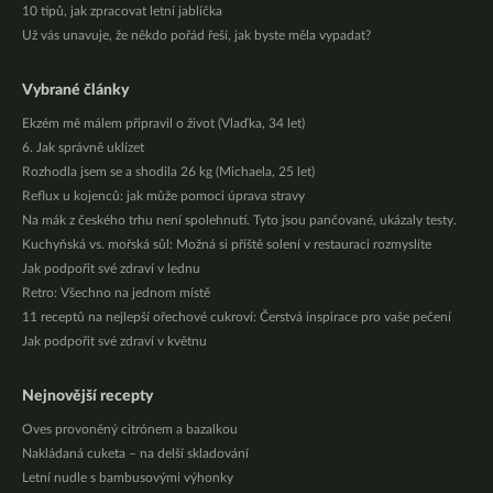
10 tipů, jak zpracovat letní jablíčka
Už vás unavuje, že někdo pořád řeší, jak byste měla vypadat?
Vybrané články
Ekzém mě málem připravil o život (Vlaďka, 34 let)
6. Jak správně uklízet
Rozhodla jsem se a shodila 26 kg (Michaela, 25 let)
Reflux u kojenců: jak může pomoci úprava stravy
Na mák z českého trhu není spolehnutí. Tyto jsou pančované, ukázaly testy.
Kuchyňská vs. mořská sůl: Možná si příště solení v restauraci rozmyslíte
Jak podpořit své zdraví v lednu
Retro: Všechno na jednom místě
11 receptů na nejlepší ořechové cukroví: Čerstvá inspirace pro vaše pečení
Jak podpořit své zdraví v květnu
Nejnovější recepty
Oves provoněný citrónem a bazalkou
Nakládaná cuketa – na delší skladování
Letní nudle s bambusovými výhonky