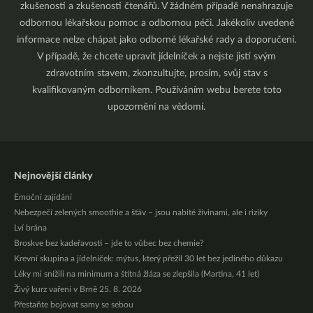
zkušenosti a zkušenosti čtenářů. V žádném případě nenahrazuje
odbornou lékařskou pomoc a odbornou péči. Jakékoliv uvedené
informace nelze chápat jako odborné lékařské rady a doporučení.
V případě, že chcete upravit jídelníček a nejste jistí svým
zdravotním stavem, zkonzultujte, prosím, svůj stav s
kvalifikovaným odborníkem. Používáním webu berete toto
upozornění na vědomí.
Nejnovější články
Emoční zajídání
Nebezpečí zelených smoothie a šťáv – jsou nabité živinami, ale i riziky
Lví brána
Broskve bez kadeřavosti – jde to vůbec bez chemie?
Krevní skupina a jídelníček: mýtus, který přežil 30 let bez jediného důkazu
Léky mi snížili na minimum a štítná žláza se zlepšila (Martina, 41 let)
Živý kurz vaření v Brně 25. 8. 2026
Přestaňte bojovat samy se sebou