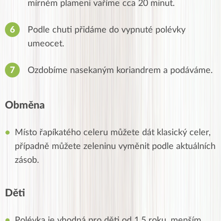
mírném plameni vaříme cca 20 minut.
Podle chuti přidáme do vypnuté polévky
umeocet.
Ozdobíme nasekaným koriandrem a podáváme.
Obměna
Místo řapíkatého celeru můžete dát klasický celer,
případně můžete zeleninu vyměnit podle aktuálních
zásob.
Děti
Polévka je vhodná pro děti od 1,5 roku, menším